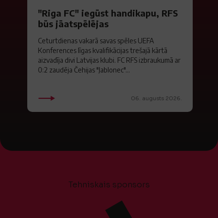
"Riga FC" iegūst handikapu, RFS
būs jāatspēlējas
Ceturtdienas vakarā savas spēles UEFA
Konferences līgas kvalifikācijas trešajā kārtā
aizvadīja divi Latvijas klubi. FC RFS izbraukumā ar
0:2 zaudēja Čehijas "Jablonec"...
06. augusts 2026.
Tehniskais sponsors