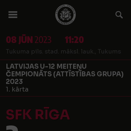
08 JŪN
2023
11:20
Tukuma pils. stad. māksl. lauk., Tukums
LATVIJAS U-12 MEITEŅU
ČEMPIONĀTS (ATTĪSTĪBAS GRUPA)
2023
1. kārta
SFK RĪGA