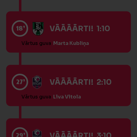
18’
VĀĀĀĀRTI! 1:10
Vārtus guva
Marta Kubliņa
27’
VĀĀĀĀRTI! 2:10
Vārtus guva
Līva Vītola
29’
VĀĀĀĀRTI! 3:10