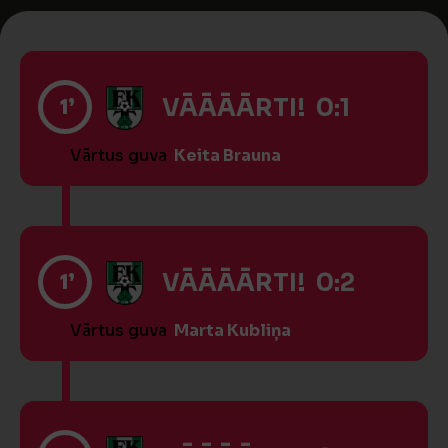
1’
VĀĀĀĀRTI! 0:1
Vārtus guva
Keita Brauna
1’
VĀĀĀĀRTI! 0:2
Vārtus guva
Marta Kubliņa