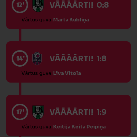
12’
VĀĀĀĀRTI! 0:8
Vārtus guva
Marta Kubliņa
14’
VĀĀĀĀRTI! 1:8
Vārtus guva
Līva Vītola
17’
VĀĀĀĀRTI! 1:9
Vārtus guva
Keitija Keita Peipiņa