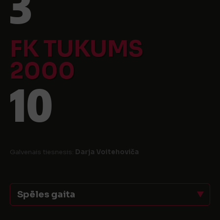
3
FK TUKUMS
2000
10
Galvenais tiesnesis:
Darja Voitehoviča
Spēles gaita