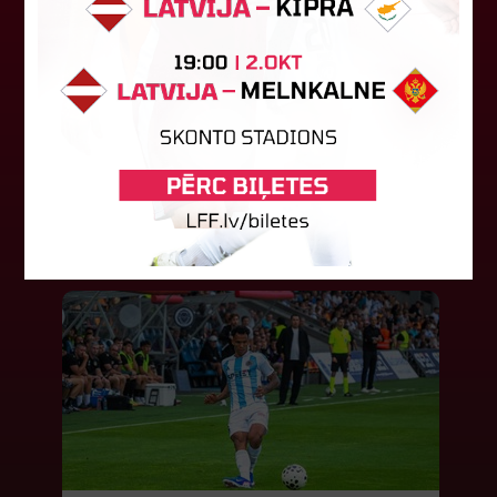
LFF DK 6. augusta lēmumi
LFF Disciplinārlietu komitejas sēdes protokols
Nr. DK 26/-38 Rīgā, 2026. gada 6. augustā.
Piedalās:Komitejas locekļi: Jevgenija
Tverjanoviča-Bore, Raivis Grīnbergs...
07. augusts 2026.