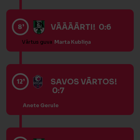
8’
VĀĀĀĀRTI! 0:6
Vārtus guva
Marta Kubliņa
12’
SAVOS VĀRTOS!
0:7
Anete Gerule