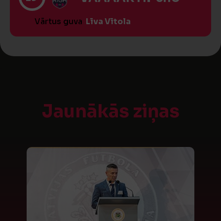
Vārtus guva
Līva Vītola
Jaunākās ziņas