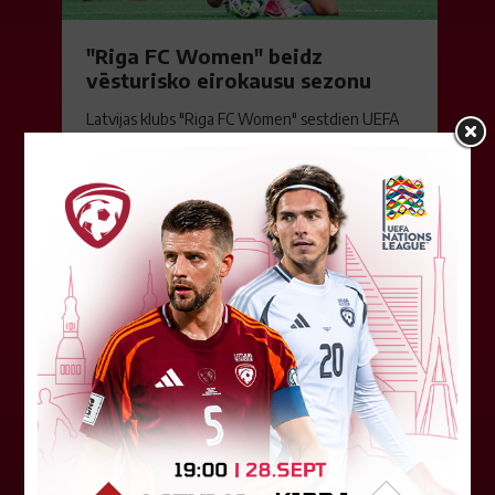
"Riga FC Women" beidz
vēsturisko eirokausu sezonu
Latvijas klubs "Riga FC Women" sestdien UEFA
Čempionu līgas kvalifikācijas otrajā kārtā ar 1:4
piekāpās Lietuvas "Gintra". Ar šo spēli Latvijas
klubam beidzās eirokausu...
08. augusts 2026.