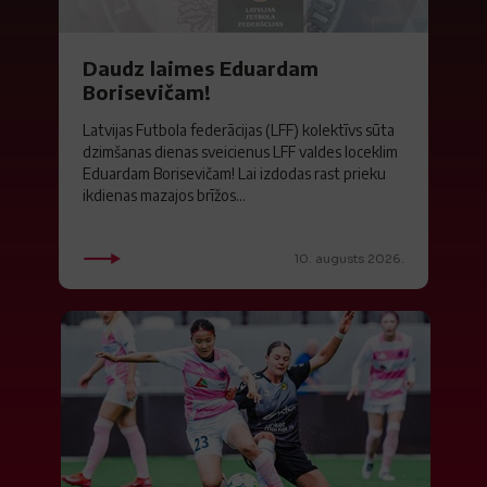
Daudz laimes Eduardam
Borisevičam!
Latvijas Futbola federācijas (LFF) kolektīvs sūta
dzimšanas dienas sveicienus LFF valdes loceklim
Eduardam Borisevičam! Lai izdodas rast prieku
ikdienas mazajos brīžos...
10. augusts 2026.