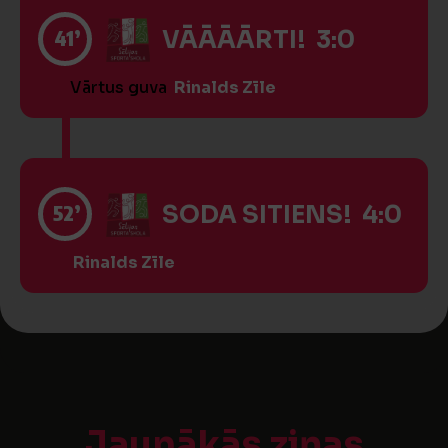
41’
VĀĀĀĀRTI! 3:0
Vārtus guva
Rinalds Zīle
52’
SODA SITIENS! 4:0
Rinalds Zīle
Jaunākās ziņas