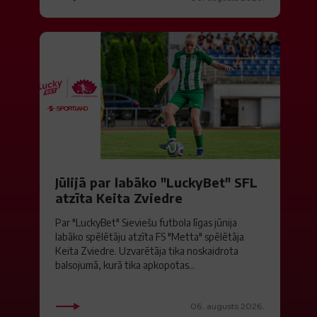
Jūlijā par labāko "LuckyBet" SFL
atzīta Keita Zviedre
Par "LuckyBet" Sieviešu futbola līgas jūnija
labāko spēlētāju atzīta FS "Metta" spēlētāja
Keita Zviedre. Uzvarētāja tika noskaidrota
balsojumā, kurā tika apkopotas...
06. augusts 2026.