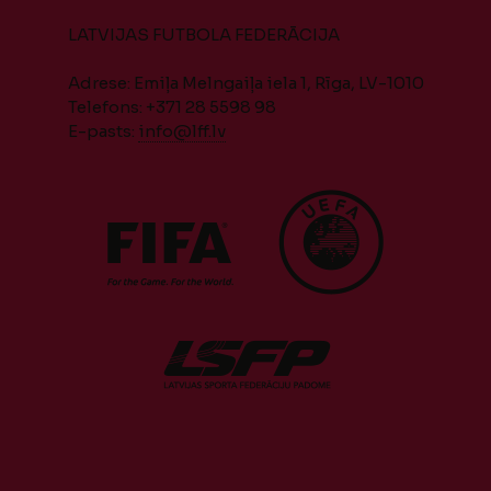
LATVIJAS FUTBOLA FEDERĀCIJA
Adrese: Emiļa Melngaiļa iela 1, Rīga, LV-1010
Telefons: +371 28 5598 98
E-pasts:
info@lff.lv