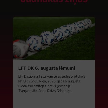
LFF DK 6. augusta lēmumi
LFF Disciplinārlietu komitejas sēdes protokols
Nr. DK 26/-38 Rīgā, 2026. gada 6. augustā.
Piedalās:Komitejas locekļi: Jevgenija
Tverjanoviča-Bore, Raivis Grīnbergs...