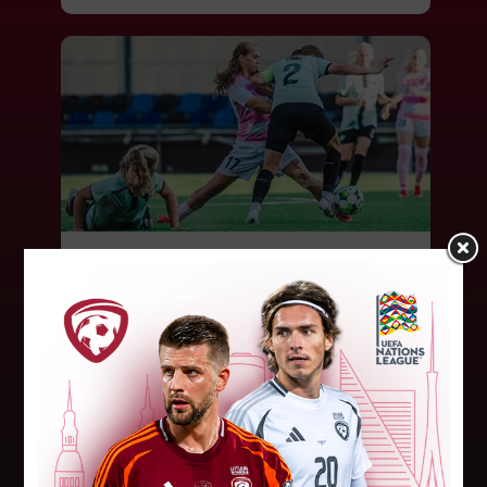
"Riga FC Women" liek kārtīgi
pasvīst dānietēm
Latvijas čempions sieviešu futbolā "Riga FC
Women" trešdien aizvadīja UEFA Čempionu līgas
kvalifikācijas otrās kārtas pusfināla spēli Dānijā
pret "HB Køge". Cīņā pret...
05. augusts 2026.