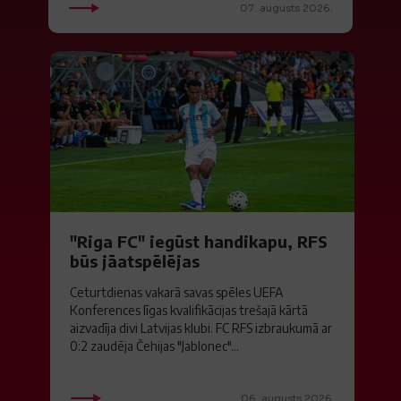
07. augusts 2026.
"Riga FC" iegūst handikapu, RFS
būs jāatspēlējas
Ceturtdienas vakarā savas spēles UEFA
Konferences līgas kvalifikācijas trešajā kārtā
aizvadīja divi Latvijas klubi. FC RFS izbraukumā ar
0:2 zaudēja Čehijas "Jablonec"...
06. augusts 2026.