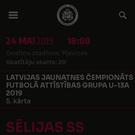
24 MAI
2019
18:00
Gostiņu stadions, Pļaviņas
Skatītāju skaits:
20
LATVIJAS JAUNATNES ČEMPIONĀTS
FUTBOLĀ ATTĪSTĪBAS GRUPA U-13A
2019
5. kārta
SĒLIJAS SS