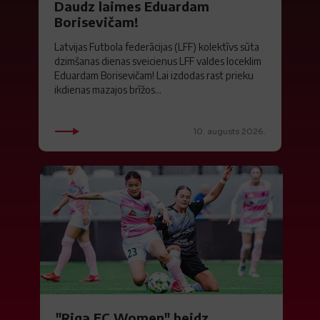
Daudz laimes Eduardam
Borisevičam!
Latvijas Futbola federācijas (LFF) kolektīvs sūta
dzimšanas dienas sveicienus LFF valdes loceklim
Eduardam Borisevičam! Lai izdodas rast prieku
ikdienas mazajos brīžos...
10. augusts 2026.
"Riga FC Women" beidz