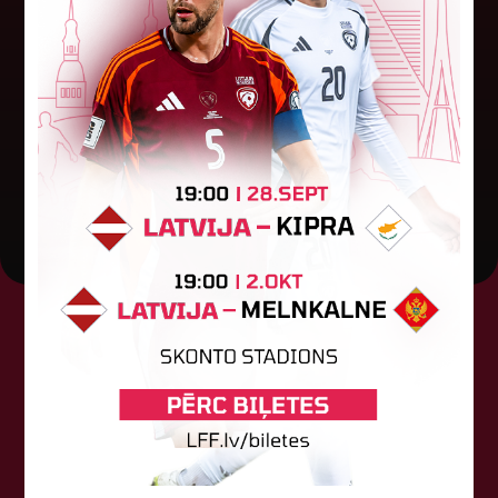
Ceturtdienas vakarā savas spēles UEFA
Konferences līgas kvalifikācijas trešajā kārtā
aizvadīja divi Latvijas klubi. FC RFS izbraukumā ar
0:2 zaudēja Čehijas "Jablonec"...
06. augusts 2026.
Tehniskais sponsors