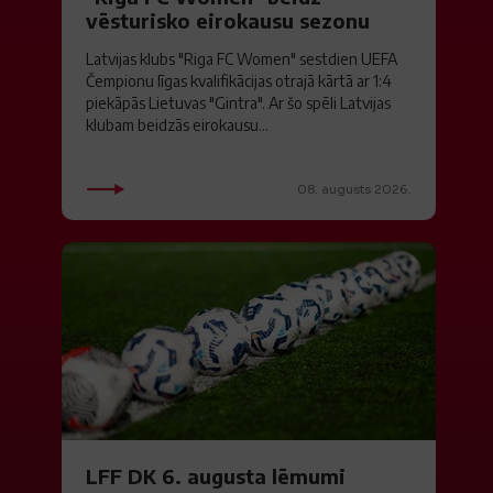
vēsturisko eirokausu sezonu
Latvijas klubs "Riga FC Women" sestdien UEFA
Čempionu līgas kvalifikācijas otrajā kārtā ar 1:4
piekāpās Lietuvas "Gintra". Ar šo spēli Latvijas
klubam beidzās eirokausu...
08. augusts 2026.
LFF DK 6. augusta lēmumi