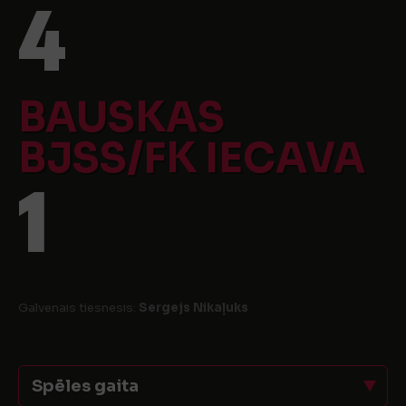
4
BAUSKAS
BJSS/FK IECAVA
1
Galvenais tiesnesis:
Sergejs Nikaļuks
Spēles gaita