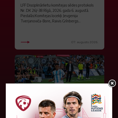
LFF Disciplinārlietu komitejas sēdes protokols
Nr. DK 26/-38 Rīgā, 2026. gada 6. augustā.
Piedalās:Komitejas locekļi: Jevgenija
Tverjanoviča-Bore, Raivis Grīnbergs...
07. augusts 2026.
"Riga FC" iegūst handikapu, RFS
būs jāatspēlējas