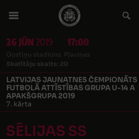
26 JŪN
2019
17:00
Gostiņu stadions, Pļaviņas
Skatītāju skaits:
20
LATVIJAS JAUNATNES ČEMPIONĀTS
FUTBOLĀ ATTĪSTĪBAS GRUPA U-14 A
APAKŠGRUPA 2019
7. kārta
SĒLIJAS SS