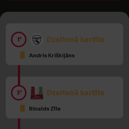
1’
Dzeltenā kartīte
Andris Kriškijāns
3’
Dzeltenā kartīte
Rinalds Zīle