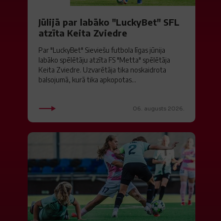
Jūlijā par labāko "LuckyBet" SFL
atzīta Keita Zviedre
Par "LuckyBet" Sieviešu futbola līgas jūnija
labāko spēlētāju atzīta FS "Metta" spēlētāja
Keita Zviedre. Uzvarētāja tika noskaidrota
balsojumā, kurā tika apkopotas...
06. augusts 2026.