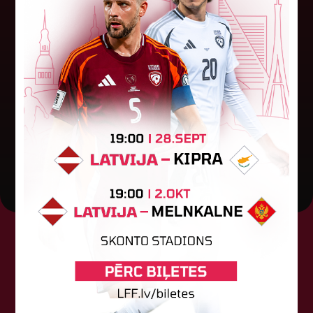
FK "Auda" pie eirokausu galda
turpina baudīt desertus
Otrdien Latvijas klubs FK "Auda" aizvadīja UEFA
Konferences līgas kvalifikācijas trešās kārtas
pirmo spēli, savu skatītāju priekšā "Skonto"
stadionā Rīgā ar 1:0 uzveica...
04. augusts 2026.
Tehniskais sponsors