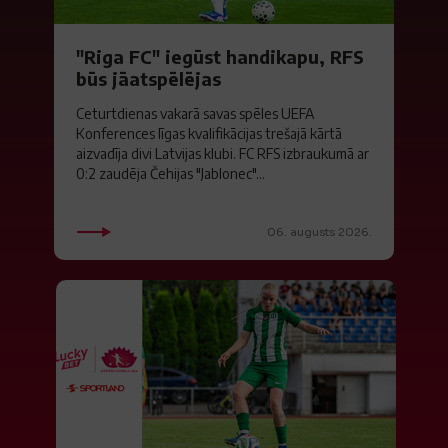
"Riga FC" iegūst handikapu, RFS
būs jāatspēlējas
Ceturtdienas vakarā savas spēles UEFA
Konferences līgas kvalifikācijas trešajā kārtā
aizvadīja divi Latvijas klubi. FC RFS izbraukumā ar
0:2 zaudēja Čehijas "Jablonec"...
06. augusts 2026.