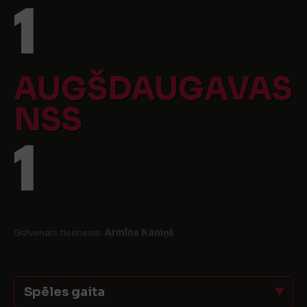
1
AUGŠDAUGAVAS
NSS
1
Galvenais tiesnesis:
Armīns Kaniņš
Spēles gaita