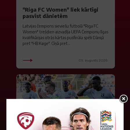
"Riga FC Women" liek kārtīgi
pasvīst dānietēm
Latvijas čempions sieviešu futbolā "Riga FC
Women" trešdien aizvadīja UEFA Čempionu līgas
kvalifikācijas otrās kārtas pusfināla spēli Dānijā
pret "HB Køge". Cīņā pret...
05. augusts 2026.