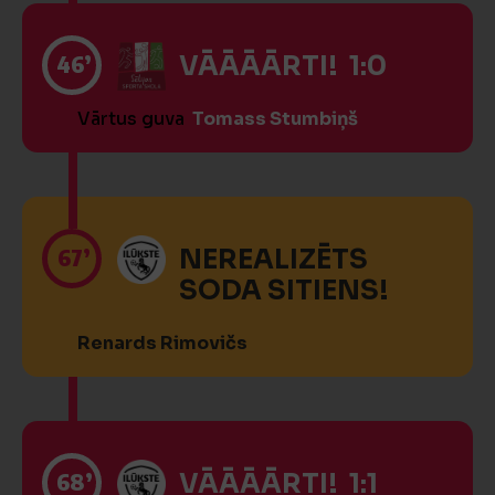
46’
VĀĀĀĀRTI! 1:0
Vārtus guva
Tomass Stumbiņš
67’
NEREALIZĒTS
SODA SITIENS!
Renards Rimovičs
68’
VĀĀĀĀRTI! 1:1