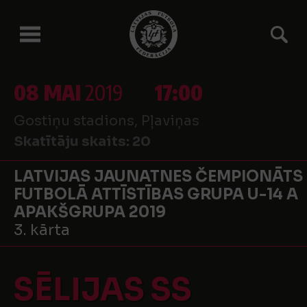
08 MAI
2019
17:00
Gostiņu stadions, Pļaviņas
Skatītāju skaits:
20
LATVIJAS JAUNATNES ČEMPIONĀTS
FUTBOLĀ ATTĪSTĪBAS GRUPA U-14 A
APAKŠGRUPA 2019
3. kārta
SĒLIJAS SS