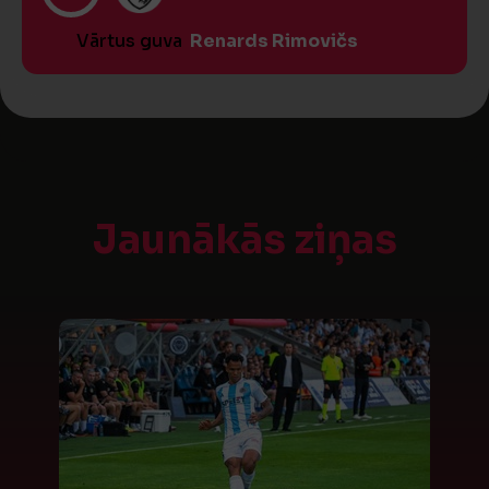
Vārtus guva
Renards Rimovičs
Jaunākās ziņas