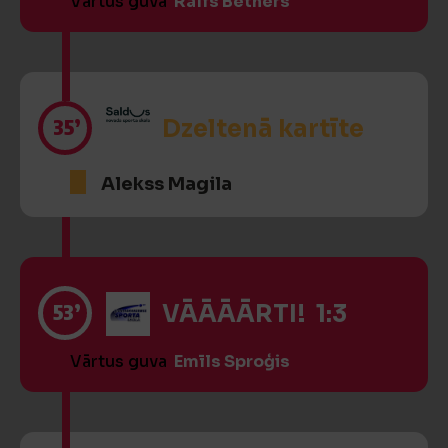
Vārtus guva
Ralfs Bethers
35’
Dzeltenā kartīte
Alekss Magila
53’
VĀĀĀĀRTI! 1:3
Vārtus guva
Emīls Sproģis