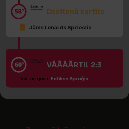
58’
Dzeltenā kartīte
Jānis Lenards Sprieslis
60’
VĀĀĀĀRTI! 2:3
Vārtus guva
Felikss Sproģis