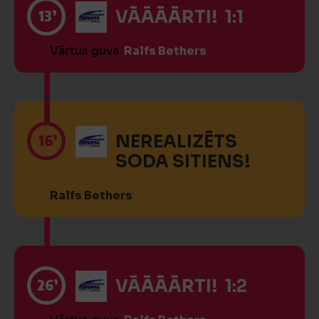
13’
VĀĀĀĀRTI! 1:1
Vārtus guva
Ralfs Bethers
16’
NEREALIZĒTS
SODA SITIENS!
Ralfs Bethers
26’
VĀĀĀĀRTI! 1:2