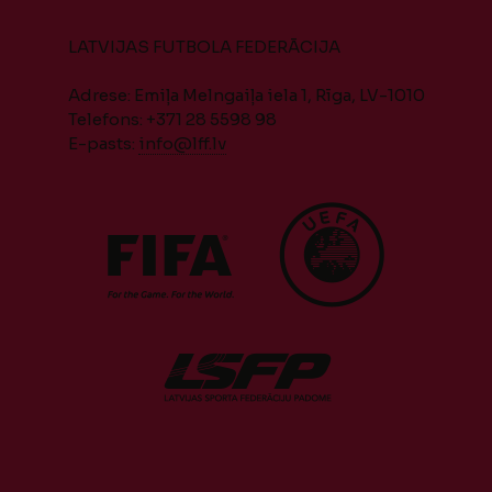
LATVIJAS FUTBOLA FEDERĀCIJA
Adrese: Emiļa Melngaiļa iela 1, Rīga, LV-1010
Telefons: +371 28 5598 98
E-pasts:
info@lff.lv