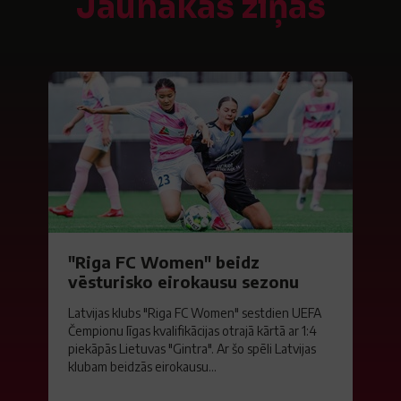
Jaunākās ziņas
"Riga FC Women" beidz
vēsturisko eirokausu sezonu
Latvijas klubs "Riga FC Women" sestdien UEFA
Čempionu līgas kvalifikācijas otrajā kārtā ar 1:4
piekāpās Lietuvas "Gintra". Ar šo spēli Latvijas
klubam beidzās eirokausu...