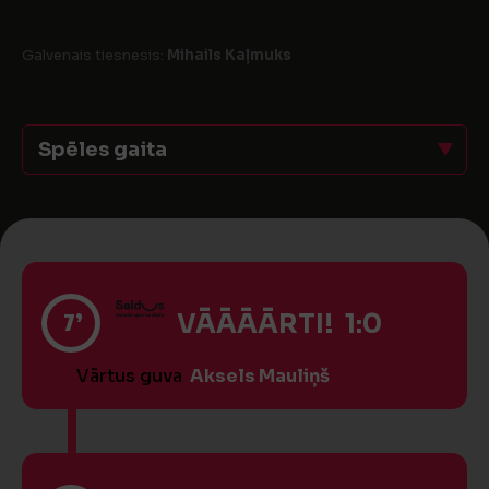
Galvenais tiesnesis:
Mihails Kaļmuks
Spēles gaita
7’
VĀĀĀĀRTI! 1:0
Vārtus guva
Aksels Mauliņš