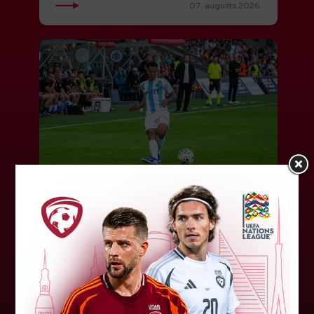
07. augusts 2026.
"Riga FC" iegūst handikapu, RFS
būs jāatspēlējas
Ceturtdienas vakarā savas spēles UEFA
Konferences līgas kvalifikācijas trešajā kārtā
aizvadīja divi Latvijas klubi. FC RFS izbraukumā ar
0:2 zaudēja Čehijas "Jablonec"...
06. augusts 2026.