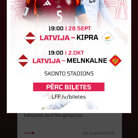
Jūlijā par labāko "LuckyBet" SFL
atzīta Keita Zviedre
Par "LuckyBet" Sieviešu futbola līgas jūnija
labāko spēlētāju atzīta FS "Metta" spēlētāja
Keita Zviedre. Uzvarētāja tika noskaidrota
balsojumā, kurā tika apkopotas...
06. augusts 2026.