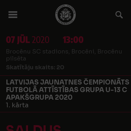
07 JŪL
2020
13:00
Brocēnu SC stadions, Brocēni, Brocēnu
pilsēta
Skatītāju skaits:
20
LATVIJAS JAUNATNES ČEMPIONĀTS
FUTBOLĀ ATTĪSTĪBAS GRUPA U-13 C
APAKŠGRUPA 2020
1. kārta
SALDUS