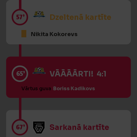
57’
Dzeltenā kartīte
Nikita Kokorevs
65’
VĀĀĀĀRTI! 4:1
Vārtus guva
Boriss Kadikovs
67’
Sarkanā kartīte