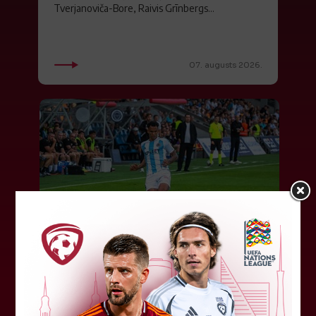
Tverjanoviča-Bore, Raivis Grīnbergs...
07. augusts 2026.
"Riga FC" iegūst handikapu, RFS
būs jāatspēlējas
Ceturtdienas vakarā savas spēles UEFA
Konferences līgas kvalifikācijas trešajā kārtā