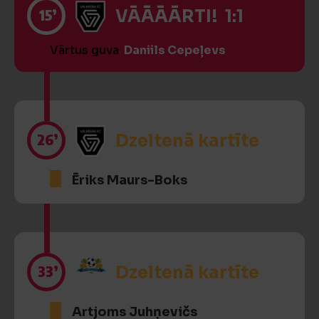
15’
VĀĀĀĀRTI! 1:1
Vārtus guva
Daniils Cepeļevs
26’
Dzeltenā kartīte
Ēriks Maurs-Boks
33’
Dzeltenā kartīte
Artjoms Juhņevičs