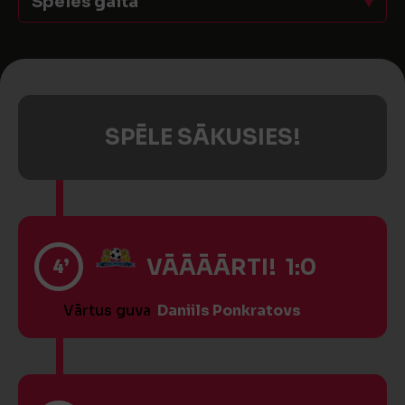
Spēles gaita
SPĒLE SĀKUSIES!
4’
VĀĀĀĀRTI! 1:0
Vārtus guva
Daniils Ponkratovs