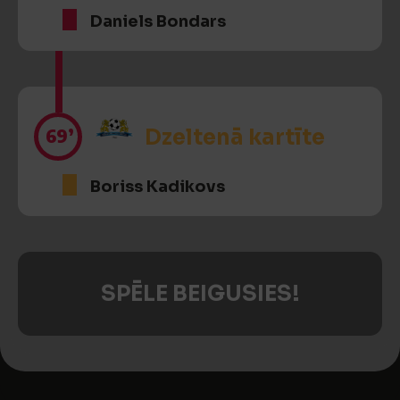
Daniels Bondars
69’
Dzeltenā kartīte
Boriss Kadikovs
SPĒLE BEIGUSIES!