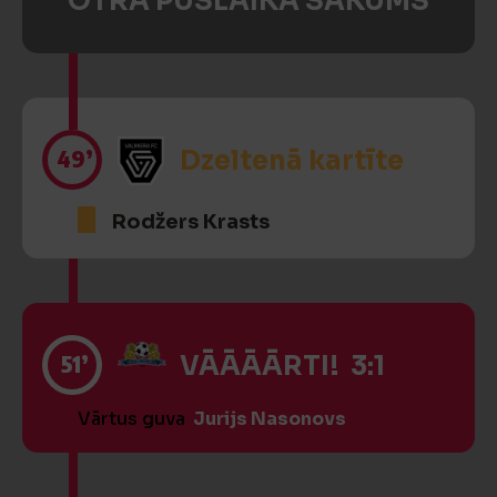
OTRĀ PUSLAIKA SĀKUMS
49’
Dzeltenā kartīte
Rodžers Krasts
51’
VĀĀĀĀRTI! 3:1
Vārtus guva
Jurijs Nasonovs