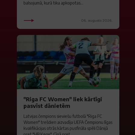
balsojumā, kurā tika apkopotas...
06. augusts 2026.
"Riga FC Women" liek kārtīgi
pasvīst dānietēm
Latvijas čempions sieviešu futbolā "Riga FC
Women" trešdien aizvadīja UEFA Čempionu līgas
kvalifikācijas otrās kārtas pusfināla spēli Dānijā
pret "HB Køge". Cīņā pret...