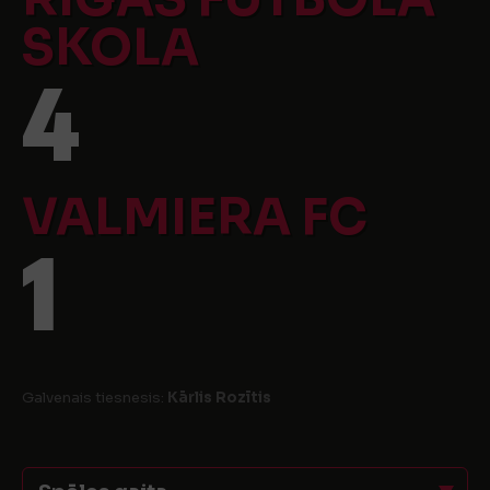
SKOLA
4
VALMIERA FC
1
Galvenais tiesnesis:
Kārlis Rozītis