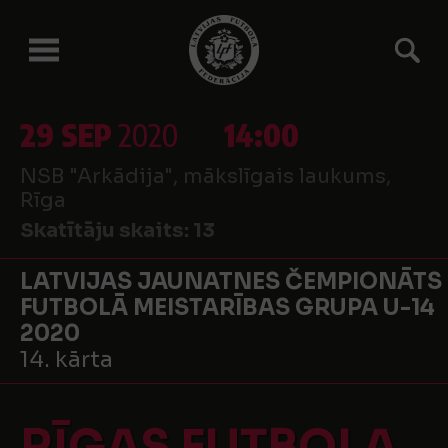
29 SEP
2020
14:00
NSB "Arkādija", mākslīgais laukums,
Rīga
Skatītāju skaits:
13
LATVIJAS JAUNATNES ČEMPIONĀTS
FUTBOLĀ MEISTARĪBAS GRUPA U-14
2020
14. kārta
RĪGAS FUTBOLA