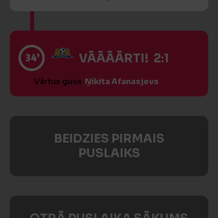
34’
VĀĀĀĀRTI! 2:1
Vārtus guva
Ņikita Afanasjevs
BEIDZIES PIRMAIS
PUSLAIKS