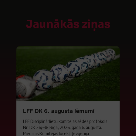
Jaunākās ziņas
LFF DK 6. augusta lēmumi
LFF Disciplinārlietu komitejas sēdes protokols
Nr. DK 26/-38 Rīgā, 2026. gada 6. augustā.
Piedalās:Komitejas locekļi: Jevgenija