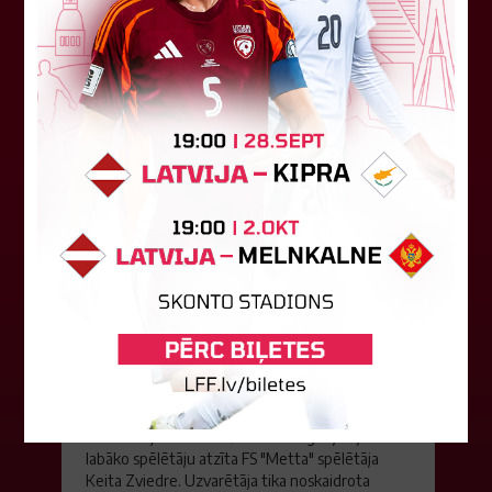
aizvadīja divi Latvijas klubi. FC RFS izbraukumā ar
0:2 zaudēja Čehijas "Jablonec"...
06. augusts 2026.
Jūlijā par labāko "LuckyBet" SFL
atzīta Keita Zviedre
Par "LuckyBet" Sieviešu futbola līgas jūnija
labāko spēlētāju atzīta FS "Metta" spēlētāja
Keita Zviedre. Uzvarētāja tika noskaidrota