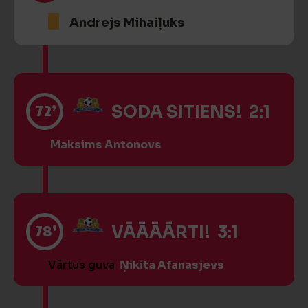
Andrejs Mihaiļuks
72’
SODA SITIENS! 2:1
Maksims Antonovs
78’
VĀĀĀĀRTI! 3:1
Vārtus guva
Ņikita Afanasjevs