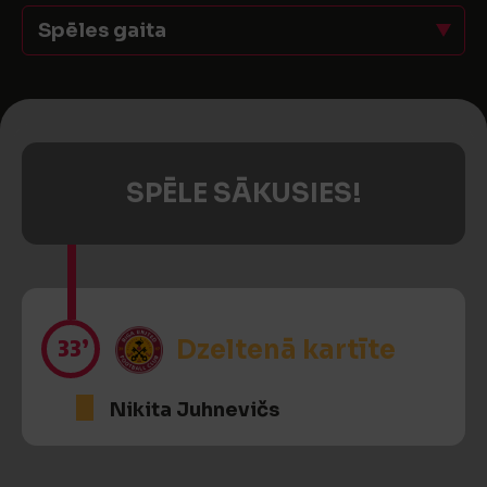
Spēles gaita
SPĒLE SĀKUSIES!
33’
Dzeltenā kartīte
Nikita Juhnevičs