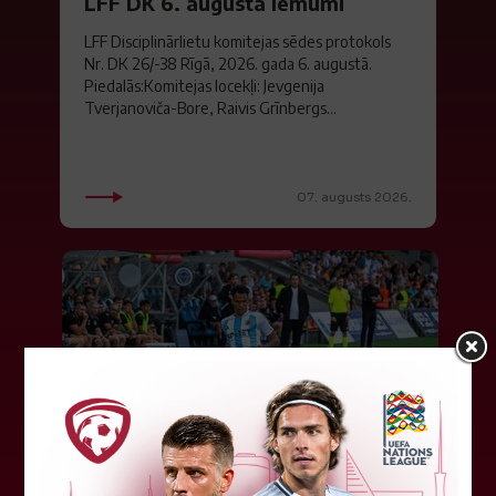
LFF DK 6. augusta lēmumi
LFF Disciplinārlietu komitejas sēdes protokols
Nr. DK 26/-38 Rīgā, 2026. gada 6. augustā.
Piedalās:Komitejas locekļi: Jevgenija
Tverjanoviča-Bore, Raivis Grīnbergs...
07. augusts 2026.
"Riga FC" iegūst handikapu, RFS