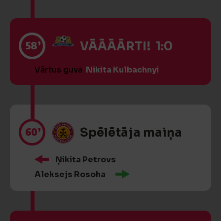
58’
VĀĀĀĀRTI! 1:0
Vārtus guva
Nikita Kulbachnyi
60’
Spēlētāja maiņa
Ņikita Petrovs
Aleksejs Rosoha