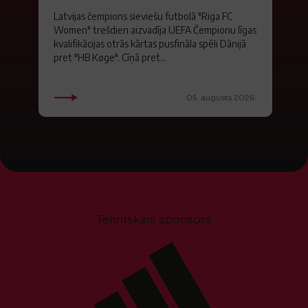
Latvijas čempions sieviešu futbolā "Riga FC
Women" trešdien aizvadīja UEFA Čempionu līgas
kvalifikācijas otrās kārtas pusfināla spēli Dānijā
pret "HB Køge". Cīņā pret...
05. augusts 2026.
Tehniskais sponsors