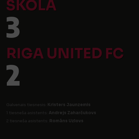
SKOLA
3
RIGA UNITED FC
2
Galvenais tiesnesis:
Kristers Jaunzemis
1 tiesneša asistents:
Andrejs Zaharčukovs
2 tiesneša asistents:
Romāns Uzlovs