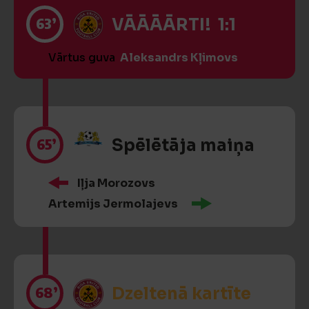
63’
VĀĀĀĀRTI! 1:1
Vārtus guva
Aleksandrs Kļimovs
65’
Spēlētāja maiņa
Iļja Morozovs
Artemijs Jermolajevs
68’
Dzeltenā kartīte