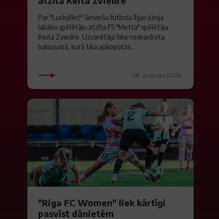
atzīta Keita Zviedre
Par "LuckyBet" Sieviešu futbola līgas jūnija
labāko spēlētāju atzīta FS "Metta" spēlētāja
Keita Zviedre. Uzvarētāja tika noskaidrota
balsojumā, kurā tika apkopotas...
06. augusts 2026.
"Riga FC Women" liek kārtīgi
pasvīst dānietēm