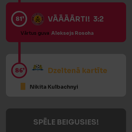
81’
VĀĀĀĀRTI! 3:2
Vārtus guva
Aleksejs Rosoha
86’
Dzeltenā kartīte
Nikita Kulbachnyi
SPĒLE BEIGUSIES!