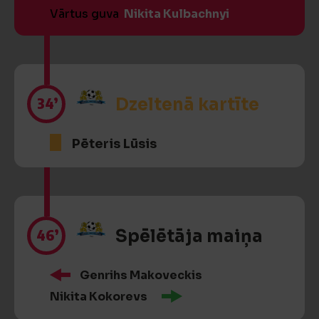
Vārtus guva
Nikita Kulbachnyi
34’
Dzeltenā kartīte
Pēteris Lūsis
46’
Spēlētāja maiņa
Genrihs Makoveckis
Nikita Kokorevs