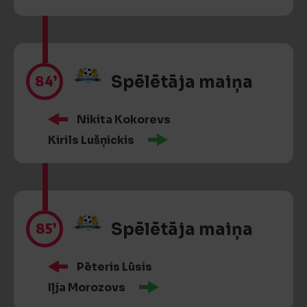
84’
Spēlētāja maiņa
Nikita Kokorevs
Kirils Lušņickis
85’
Spēlētāja maiņa
Pēteris Lūsis
Iļja Morozovs