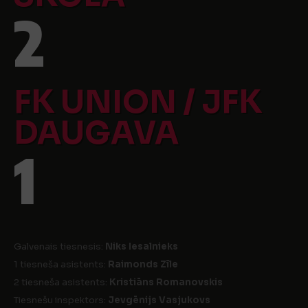
2
FK UNION / JFK
DAUGAVA
1
Galvenais tiesnesis:
Niks Iesalnieks
1 tiesneša asistents:
Raimonds Zīle
2 tiesneša asistents:
Kristiāns Romanovskis
Tiesnešu inspektors:
Jevgēnijs Vasjukovs