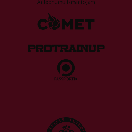
Ar lepnumu izmantojam