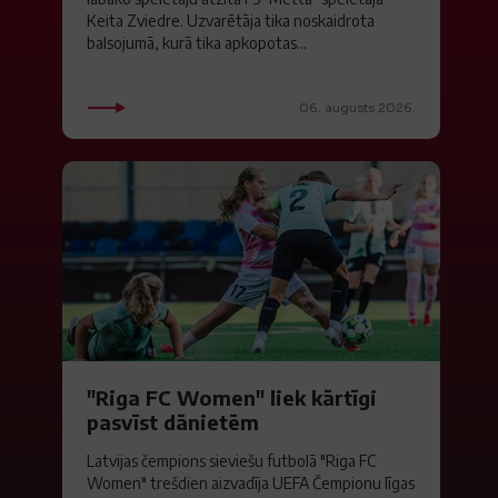
Keita Zviedre. Uzvarētāja tika noskaidrota
balsojumā, kurā tika apkopotas...
06. augusts 2026.
"Riga FC Women" liek kārtīgi
pasvīst dānietēm
Latvijas čempions sieviešu futbolā "Riga FC
Women" trešdien aizvadīja UEFA Čempionu līgas