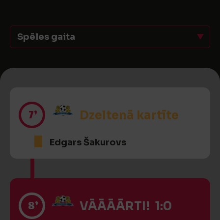
Spēles gaita
7’
Dzeltenā kartīte
Edgars Šakurovs
8’
VĀĀĀĀRTI! 1:0