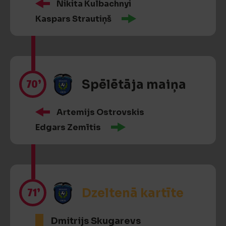
Nikita Kulbachnyi
Kaspars Strautiņš
70’
Spēlētāja maiņa
Artemijs Ostrovskis
Edgars Zemītis
71’
Dzeltenā kartīte
Dmitrijs Skugarevs