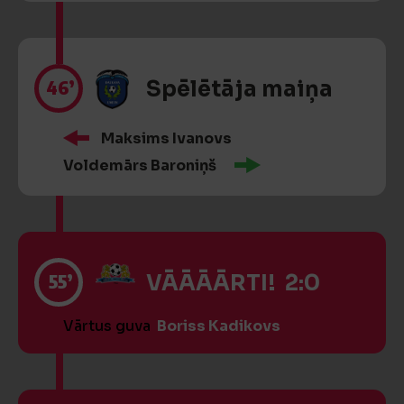
46’
Spēlētāja maiņa
Maksims Ivanovs
Voldemārs Baroniņš
55’
VĀĀĀĀRTI! 2:0
Vārtus guva
Boriss Kadikovs