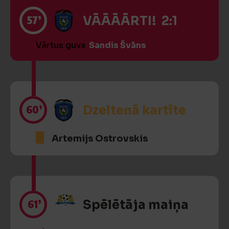
57’
VĀĀĀĀRTI! 2:1
Vārtus guva
Sandis Švāns
60’
Dzeltenā kartīte
Artemijs Ostrovskis
61’
Spēlētāja maiņa