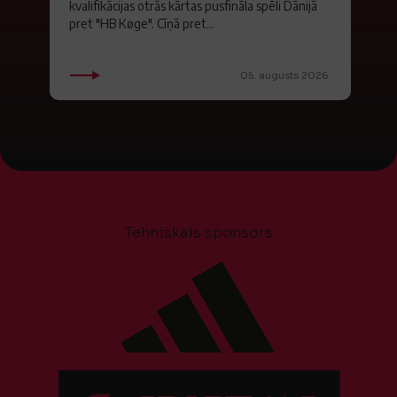
kvalifikācijas otrās kārtas pusfināla spēli Dānijā
pret "HB Køge". Cīņā pret...
05. augusts 2026.
Tehniskais sponsors