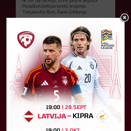
Nr. DK 26/-38 Rīgā, 2026. gada 6. augustā.
Piedalās:Komitejas locekļi: Jevgenija
Tverjanoviča-Bore, Raivis Grīnbergs...
07. augusts 2026.
"Riga FC" iegūst handikapu, RFS
būs jāatspēlējas
Ceturtdienas vakarā savas spēles UEFA