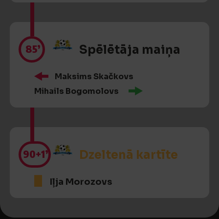
85’
Spēlētāja maiņa
Maksims Skačkovs
Mihails Bogomolovs
90
+1’
Dzeltenā kartīte
Iļja Morozovs