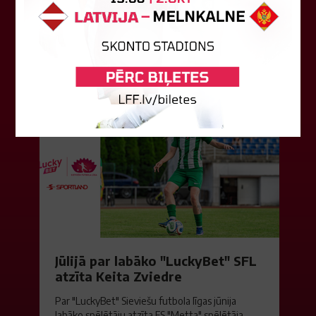
Konferences līgas kvalifikācijas trešajā kārtā
aizvadīja divi Latvijas klubi. FC RFS izbraukumā ar
0:2 zaudēja Čehijas "Jablonec"...
06. augusts 2026.
Jūlijā par labāko "LuckyBet" SFL
atzīta Keita Zviedre
Par "LuckyBet" Sieviešu futbola līgas jūnija
labāko spēlētāju atzīta FS "Metta" spēlētāja