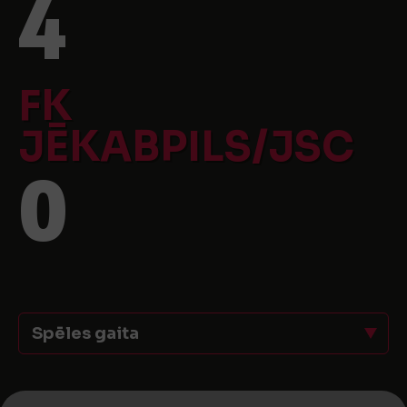
4
FK
JĒKABPILS/JSC
0
Spēles gaita