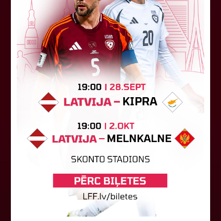
"Riga FC" iegūst handikapu, RFS
būs jāatspēlējas
Ceturtdienas vakarā savas spēles UEFA
Konferences līgas kvalifikācijas trešajā kārtā
aizvadīja divi Latvijas klubi. FC RFS izbraukumā ar
0:2 zaudēja Čehijas "Jablonec"...
06. augusts 2026.
Jūlijā par labāko "LuckyBet" SFL