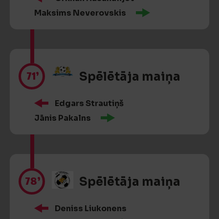
Maksims Neverovskis
71’
Spēlētāja maiņa
Edgars Strautiņš
Jānis Pakalns
78’
Spēlētāja maiņa
Deniss Liukonens