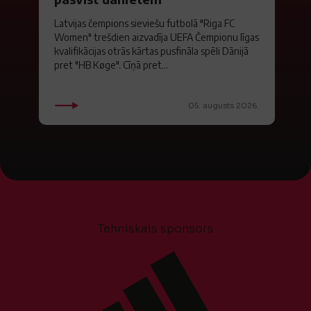
Latvijas čempions sieviešu futbolā "Riga FC
Women" trešdien aizvadīja UEFA Čempionu līgas
kvalifikācijas otrās kārtas pusfināla spēli Dānijā
pret "HB Køge". Cīņā pret...
05. augusts 2026.
Tehniskais sponsors