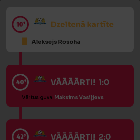
10’
Dzeltenā kartīte
Aleksejs Rosoha
40’
VĀĀĀĀRTI! 1:0
Vārtus guva
Maksims Vasiļjevs
42’
VĀĀĀĀRTI! 2:0