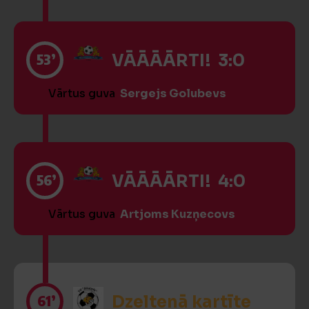
53’
VĀĀĀĀRTI! 3:0
Vārtus guva
Sergejs Golubevs
56’
VĀĀĀĀRTI! 4:0
Vārtus guva
Artjoms Kuzņecovs
61’
Dzeltenā kartīte