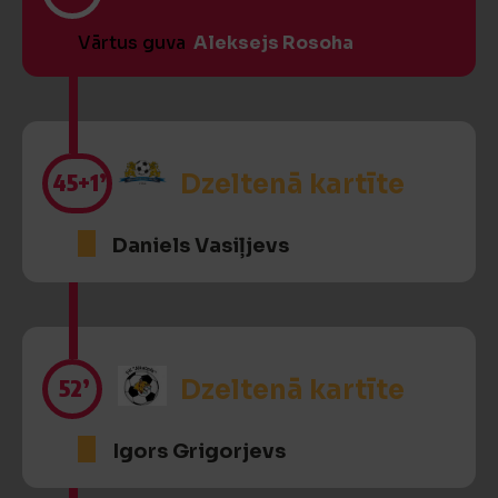
Vārtus guva
Aleksejs Rosoha
45
+1’
Dzeltenā kartīte
Daniels Vasiļjevs
52’
Dzeltenā kartīte
Igors Grigorjevs