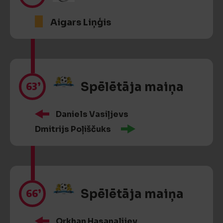
Aigars Liņģis
63’
Spēlētāja maiņa
Daniels Vasiļjevs
Dmitrijs Poļiščuks
66’
Spēlētāja maiņa
Orkhan Hasanalijev