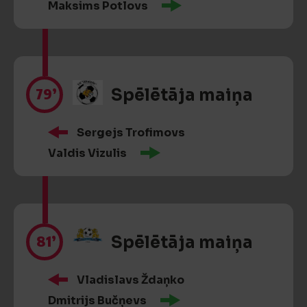
Maksims Potlovs
79’
Spēlētāja maiņa
Sergejs Trofimovs
Valdis Vizulis
81’
Spēlētāja maiņa
Vladislavs Ždaņko
Dmitrijs Bučņevs