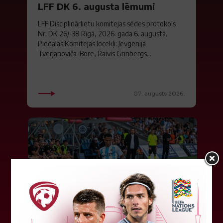
LFF DK 6. augusta lēmumi
LFF Disciplinārlietu komitejas sēdes protokols
Nr. DK 26/-38 Rīgā, 2026. gada 6. augustā.
Piedalās:Komitejas locekļi: Jevgenija
Tverjanoviča-Bore, Raivis Grīnbergs...
07. augusts 2026.