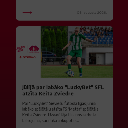
06. augusts 2026.
Jūlijā par labāko "LuckyBet" SFL
atzīta Keita Zviedre
Par "LuckyBet" Sieviešu futbola līgas jūnija
labāko spēlētāju atzīta FS "Metta" spēlētāja
Keita Zviedre. Uzvarētāja tika noskaidrota
balsojumā, kurā tika apkopotas...