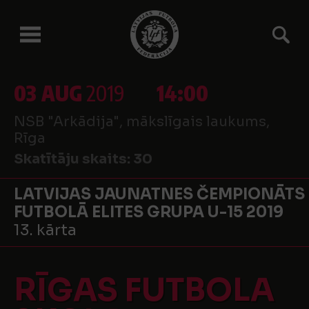
03 AUG
2019
14:00
NSB "Arkādija", mākslīgais laukums,
Rīga
Skatītāju skaits:
30
LATVIJAS JAUNATNES ČEMPIONĀTS
FUTBOLĀ ELITES GRUPA U-15 2019
13. kārta
RĪGAS FUTBOLA