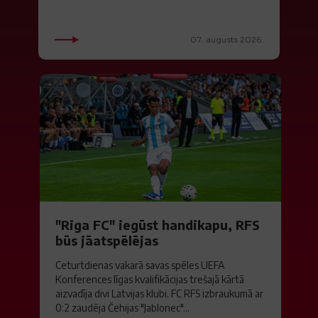
07. augusts 2026.
"Riga FC" iegūst handikapu, RFS
būs jāatspēlējas
Ceturtdienas vakarā savas spēles UEFA
Konferences līgas kvalifikācijas trešajā kārtā
aizvadīja divi Latvijas klubi. FC RFS izbraukumā ar
0:2 zaudēja Čehijas "Jablonec"...