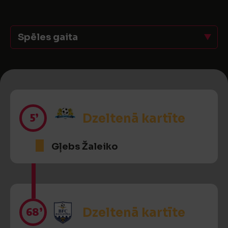
Spēles gaita
5’
Dzeltenā kartīte
Gļebs Žaleiko
68’
Dzeltenā kartīte