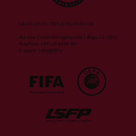
LATVIJAS FUTBOLA FEDERĀCIJA
Adrese: Emiļa Melngaiļa iela 1, Rīga, LV-1010
Telefons: +371 28 5598 98
E-pasts:
info@lff.lv