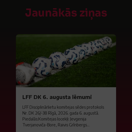
Jaunākās ziņas
LFF DK 6. augusta lēmumi
LFF Disciplinārlietu komitejas sēdes protokols
Nr. DK 26/-38 Rīgā, 2026. gada 6. augustā.
Piedalās:Komitejas locekļi: Jevgenija
Tverjanoviča-Bore, Raivis Grīnbergs...