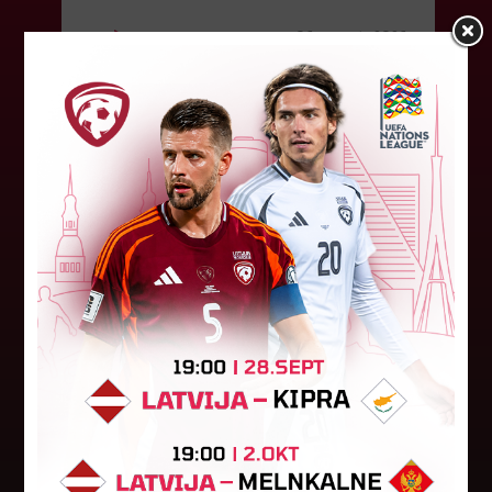
06. augusts 2026.
"Riga FC Women" liek kārtīgi
pasvīst dānietēm
Latvijas čempions sieviešu futbolā "Riga FC
Women" trešdien aizvadīja UEFA Čempionu līgas
kvalifikācijas otrās kārtas pusfināla spēli Dānijā
pret "HB Køge". Cīņā pret...