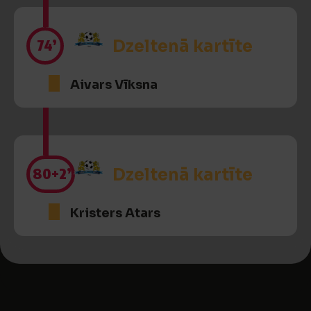
74’
Dzeltenā kartīte
Aivars Vīksna
80
+2’
Dzeltenā kartīte
Kristers Atars