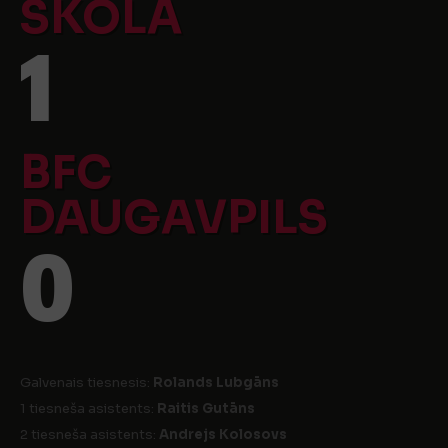
SKOLA
1
BFC
DAUGAVPILS
0
Galvenais tiesnesis:
Rolands Lubgāns
1 tiesneša asistents:
Raitis Gutāns
2 tiesneša asistents:
Andrejs Kolosovs