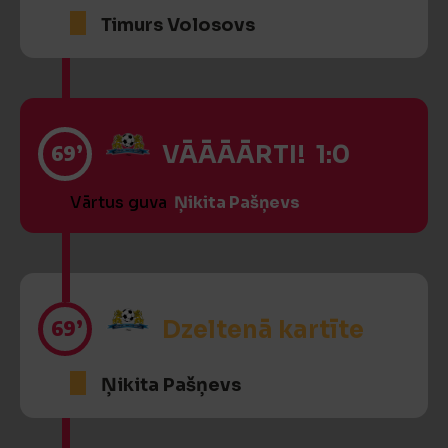
Timurs Volosovs
69’
VĀĀĀĀRTI! 1:0
Vārtus guva
Ņikita Pašņevs
69’
Dzeltenā kartīte
Ņikita Pašņevs