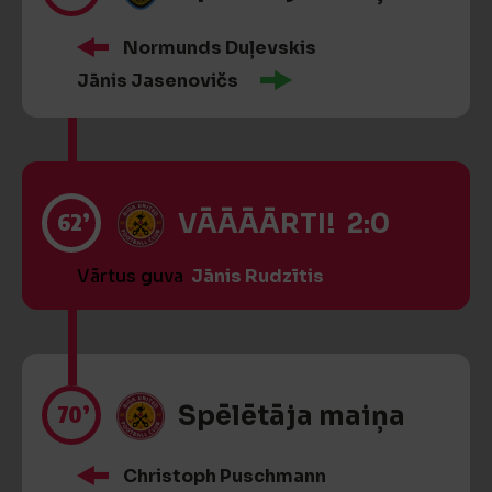
Normunds Duļevskis
Jānis Jasenovičs
62’
VĀĀĀĀRTI! 2:0
Vārtus guva
Jānis Rudzītis
70’
Spēlētāja maiņa
Christoph Puschmann