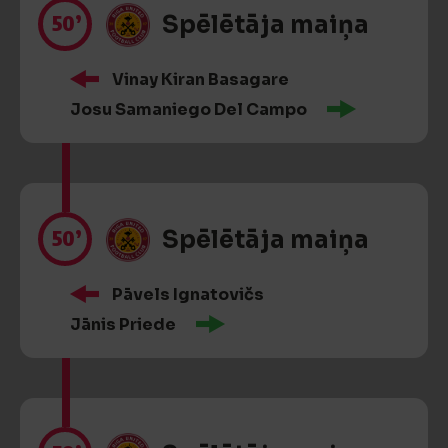
50’
Spēlētāja maiņa
Vinay Kiran Basagare
Josu Samaniego Del Campo
50’
Spēlētāja maiņa
Pāvels Ignatovičs
Jānis Priede