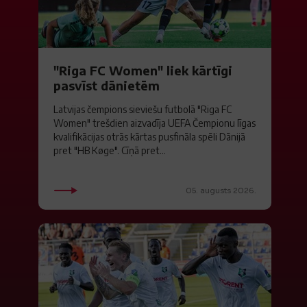
"Riga FC Women" liek kārtīgi
pasvīst dānietēm
Latvijas čempions sieviešu futbolā "Riga FC
Women" trešdien aizvadīja UEFA Čempionu līgas
kvalifikācijas otrās kārtas pusfināla spēli Dānijā
pret "HB Køge". Cīņā pret...
05. augusts 2026.