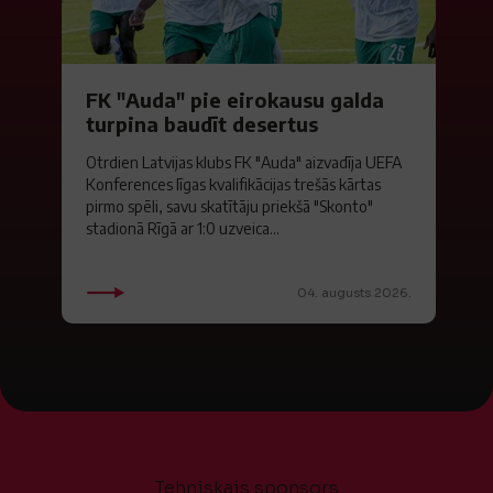
FK "Auda" pie eirokausu galda
turpina baudīt desertus
Otrdien Latvijas klubs FK "Auda" aizvadīja UEFA
Konferences līgas kvalifikācijas trešās kārtas
pirmo spēli, savu skatītāju priekšā "Skonto"
stadionā Rīgā ar 1:0 uzveica...
04. augusts 2026.
Tehniskais sponsors