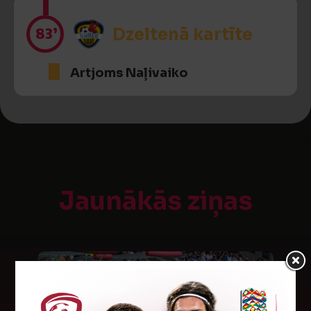
83’
Dzeltenā kartīte
Artjoms Naļivaiko
Jaunākās ziņas