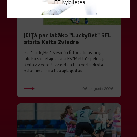
Jūlijā par labāko "LuckyBet" SFL
atzīta Keita Zviedre
Par "LuckyBet" Sieviešu futbola līgas jūnija
labāko spēlētāju atzīta FS "Metta" spēlētāja
Keita Zviedre. Uzvarētāja tika noskaidrota
balsojumā, kurā tika apkopotas...
06. augusts 2026.