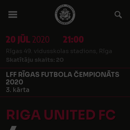
20 JŪL
2020
21:00
Rīgas 49. vidusskolas stadions, Rīga
Skatītāju skaits:
20
LFF RĪGAS FUTBOLA ČEMPIONĀTS
2020
3. kārta
RIGA UNITED FC