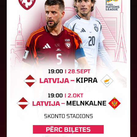
"Riga FC" iegūst handikapu, RFS
būs jāatspēlējas
Ceturtdienas vakarā savas spēles UEFA
Konferences līgas kvalifikācijas trešajā kārtā
aizvadīja divi Latvijas klubi. FC RFS izbraukumā ar
0:2 zaudēja Čehijas "Jablonec"...
06. augusts 2026.