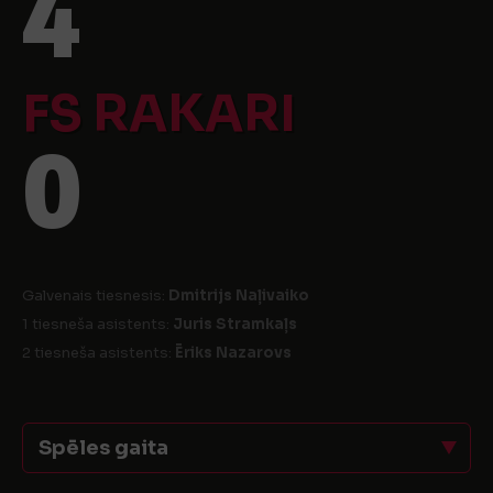
4
FS RAKARI
0
Galvenais tiesnesis:
Dmitrijs Naļivaiko
1 tiesneša asistents:
Juris Stramkaļs
2 tiesneša asistents:
Ēriks Nazarovs
Spēles gaita