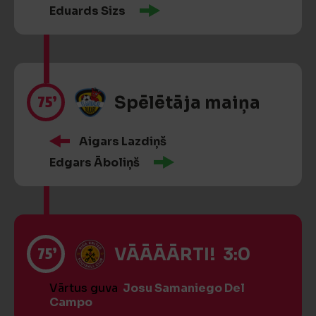
Eduards Sizs
75’
Spēlētāja maiņa
Aigars Lazdiņš
Edgars Āboliņš
75’
VĀĀĀĀRTI! 3:0
Vārtus guva
Josu Samaniego Del
Campo