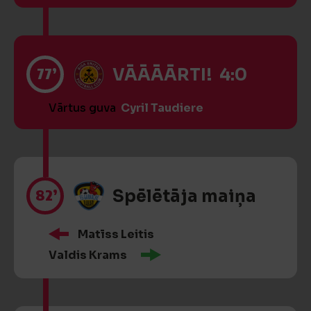
77’
VĀĀĀĀRTI! 4:0
Vārtus guva
Cyril Taudiere
82’
Spēlētāja maiņa
Matīss Leitis
Valdis Krams