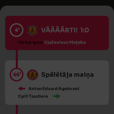
4’
VĀĀĀĀRTI! 1:0
Vārtus guva
Vjačeslavs Meļņiks
46’
Spēlētāja maiņa
Anton Edvard Agebrant
Cyril Taudiere