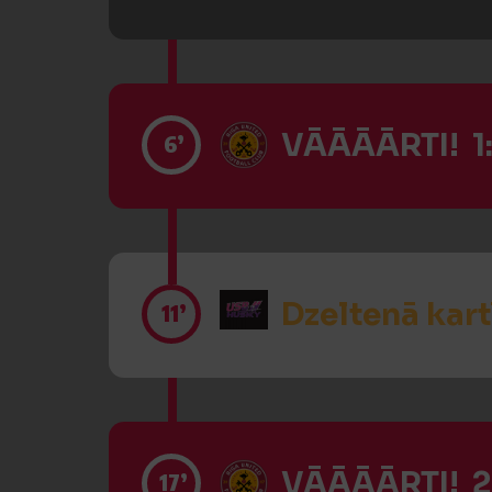
VĀĀĀĀRTI! 1
6’
Dzeltenā kart
11’
VĀĀĀĀRTI! 2
17’