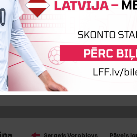
iņa
Māris Grāvītis
Jānis Auziņš
iņa
Markuss Sārs
Lauris Spiģers
iņa
Sergejs Vorobjovs
Pāvels Ig