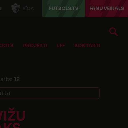
FUTBOLS.TV
FANU VEIKALS
I
RĪGA
OOTS
PROJEKTI
LFF
KONTAKTI
aits:
12
ārta
VIŽU