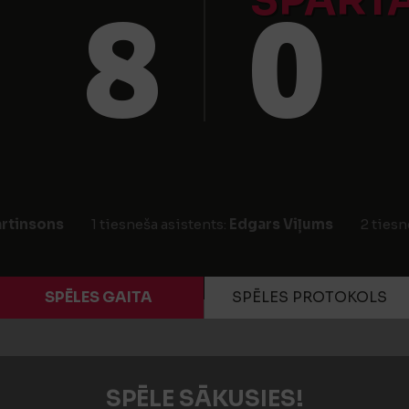
SPART
8
0
rtinsons
1 tiesneša asistents:
Edgars Viļums
2 tiesn
SPĒLES GAITA
SPĒLES PROTOKOLS
SPĒLE SĀKUSIES!