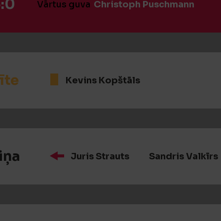
:0
Vārtus guva
Christoph Puschmann
īte
Kevins Kopštāls
iņa
Juris Strauts
Sandris Valkīrs