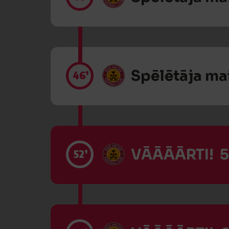
Spēlētāja ma
46’
VĀĀĀĀRTI! 5
52’