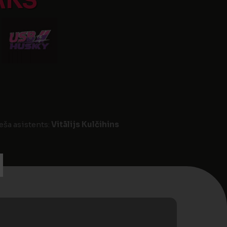
AKS
eša asistents:
Vitālijs Kulčihins