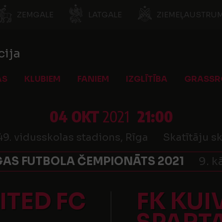
ZEMGALE
LATGALE
ZIEMEĻAUSTRUM
cija
AS
KLUBIEM
FANIEM
IZGLĪTĪBA
GRASSR
04 OKT
2021
21:00
49. vidusskolas stadions, Rīga
Skatītāju sk
GAS FUTBOLA ČEMPIONĀTS 2021
9. k
ITED FC
FK KUI