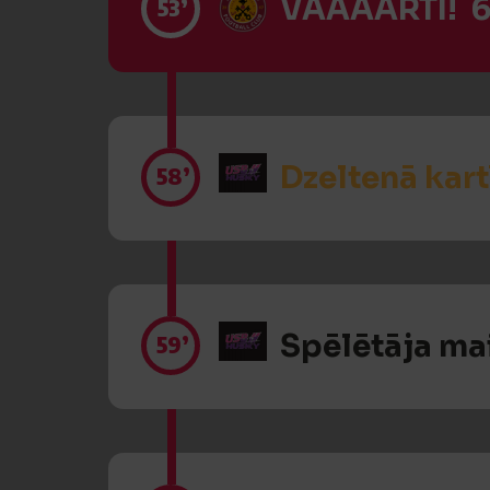
VĀĀĀĀRTI! 6
53’
Dzeltenā kart
58’
Spēlētāja ma
59’