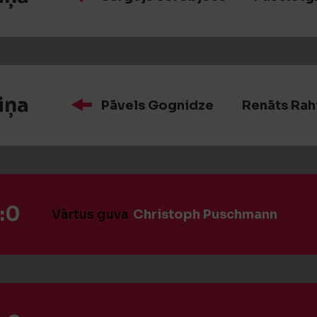
iņa
Pāvels Gognidze
Renāts Ra
:0
Vārtus guva
Christoph Puschmann