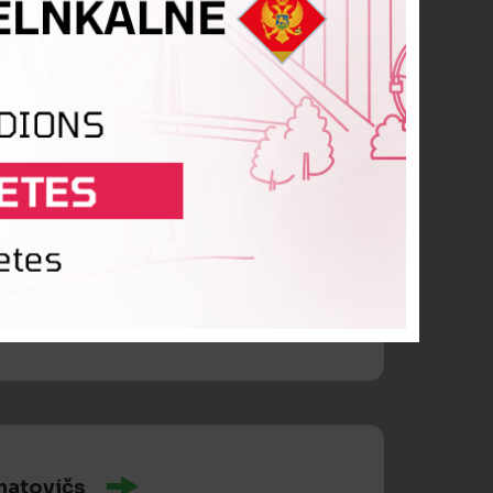
natovičs