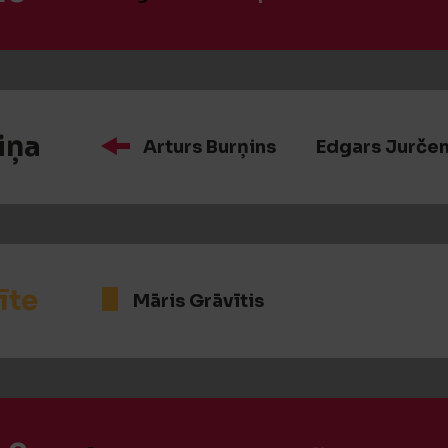
iņa
Arturs Burņins
Edgars Jurče
īte
Māris Grāvītis