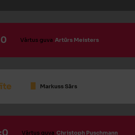
:0
Vārtus guva
Artūrs Meisters
īte
Markuss Sārs
:0
Vārtus guva
Christoph Puschmann