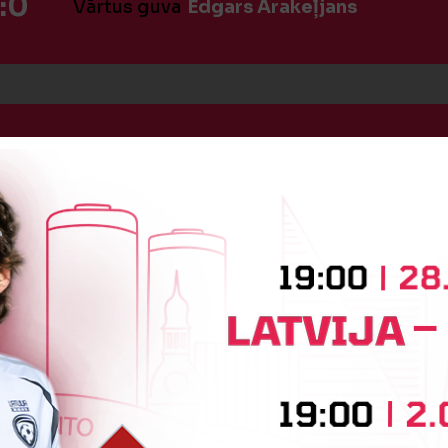
:0
Vārtus guva
Edgars Arakeļjans
:0
Vārtus guva
Edgars Arakeļjans
BEIDZIES PIRMAIS PUSLAIKS
OTRĀ PUSLAIKA SĀKUMS