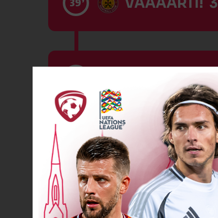
VĀĀĀĀRTI! 3
39’
VĀĀĀĀRTI! 4
44’