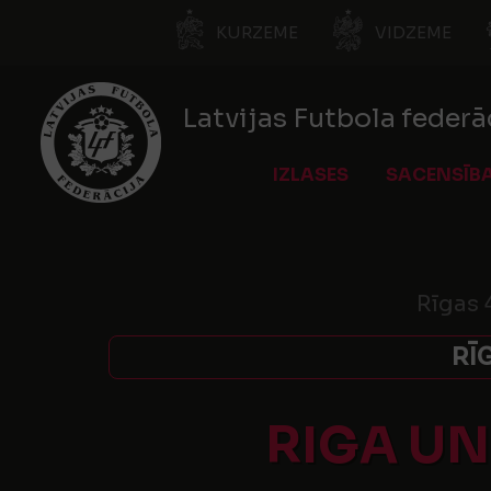
KURZEME
VIDZEME
Latvijas Futbola federā
IZLASES
SACENSĪB
Rīgas 
RĪ
RIGA UN