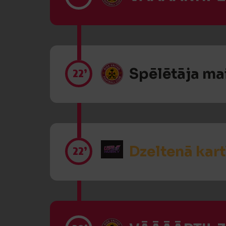
Spēlētāja ma
22’
Dzeltenā kart
22’