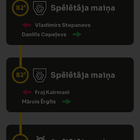
82’
Spēlētāja maiņa
Vladimirs Stepanovs
Daniils Cepeļevs
82’
Spēlētāja maiņa
Fraj Kairmani
Mārcis Ērglis