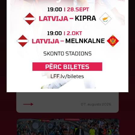
LFF DK 6. augusta lēmumi
LFF Disciplinārlietu komitejas sēdes protokols
Nr. DK 26/-38 Rīgā, 2026. gada 6. augustā.
Piedalās:Komitejas locekļi: Jevgenija
Tverjanoviča-Bore, Raivis Grīnbergs...
07. augusts 2026.