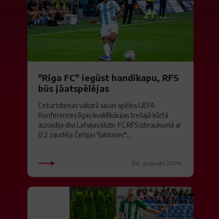
"Riga FC" iegūst handikapu, RFS
būs jāatspēlējas
Ceturtdienas vakarā savas spēles UEFA
Konferences līgas kvalifikācijas trešajā kārtā
aizvadīja divi Latvijas klubi. FC RFS izbraukumā ar
0:2 zaudēja Čehijas "Jablonec"...
06. augusts 2026.