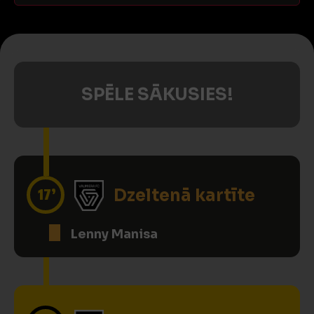
SPĒLE SĀKUSIES!
17’
Dzeltenā kartīte
Lenny Manisa