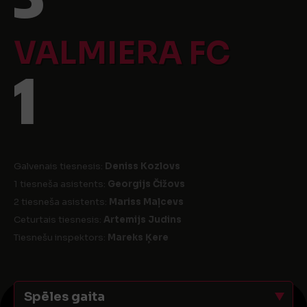
VALMIERA FC
1
Galvenais tiesnesis:
Deniss Kozlovs
1 tiesneša asistents:
Georgijs Čižovs
2 tiesneša asistents:
Mariss Maļcevs
Ceturtais tiesnesis:
Artemijs Judins
Tiesnešu inspektors:
Mareks Ķere
Spēles gaita