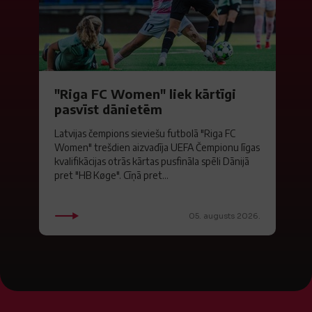
"Riga FC Women" liek kārtīgi
pasvīst dānietēm
Latvijas čempions sieviešu futbolā "Riga FC
Women" trešdien aizvadīja UEFA Čempionu līgas
kvalifikācijas otrās kārtas pusfināla spēli Dānijā
pret "HB Køge". Cīņā pret...
05. augusts 2026.