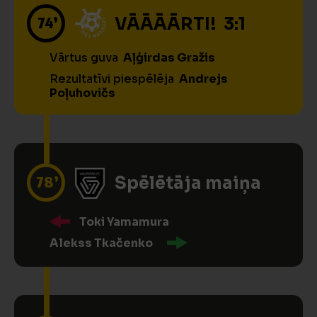
74’
VĀĀĀĀRTI! 3:1
Vārtus guva
Aļģirdas Gražis
Rezultatīvi piespēlēja
Andrejs
Poļuhovičs
78’
Spēlētāja maiņa
Toki Yamamura
Alekss Tkačenko