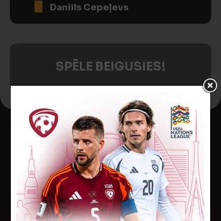
Daniils Cepeļevs
SPĒLE BEIGUSIES!
Jaunākās ziņas