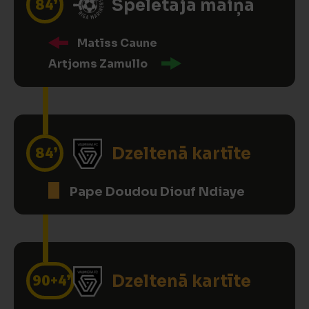
84’
Spēlētāja maiņa
Matīss Caune
Artjoms Zamullo
84’
Dzeltenā kartīte
Pape Doudou Diouf Ndiaye
90
+4’
Dzeltenā kartīte