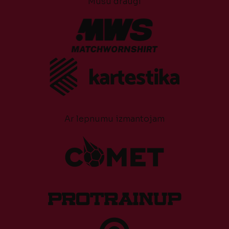
Mūsu draugi
Ar lepnumu izmantojam