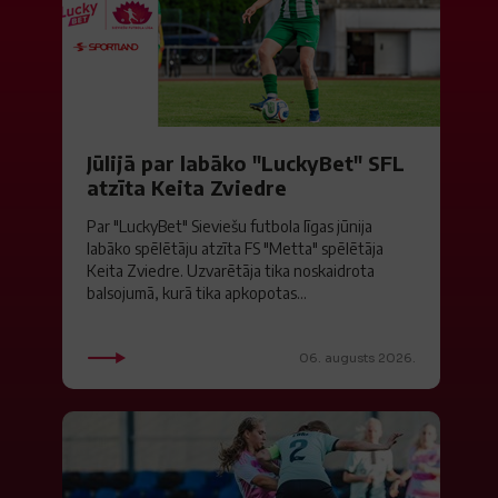
Jūlijā par labāko "LuckyBet" SFL
atzīta Keita Zviedre
Par "LuckyBet" Sieviešu futbola līgas jūnija
labāko spēlētāju atzīta FS "Metta" spēlētāja
Keita Zviedre. Uzvarētāja tika noskaidrota
balsojumā, kurā tika apkopotas...
06. augusts 2026.