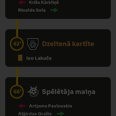
Krišs Kārkliņš
Rinalds Sola
62’
Dzeltenā kartīte
Ivo Lakučs
66’
Spēlētāja maiņa
Artjoms Pavlovskis
Aļģirdas Gražis