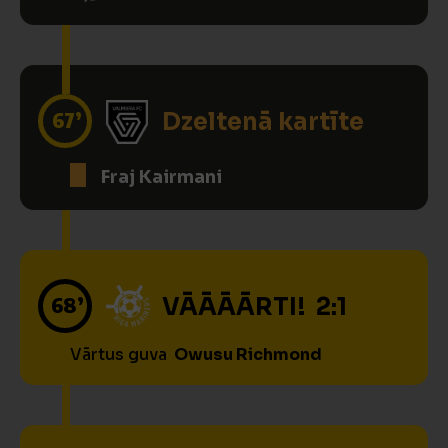
67’
Dzeltenā kartīte
Fraj Kairmani
68’
VĀĀĀĀRTI! 2:1
Vārtus guva
Owusu Richmond