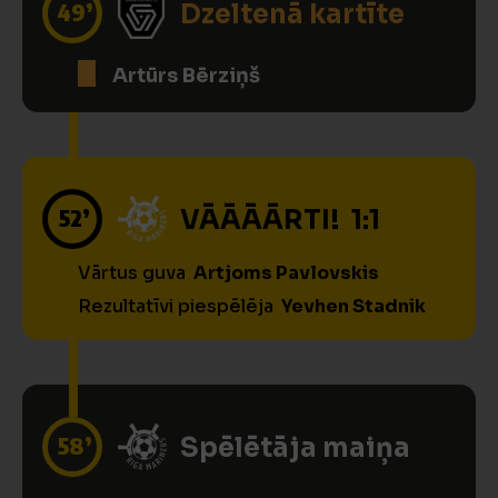
49’
Dzeltenā kartīte
Artūrs Bērziņš
52’
VĀĀĀĀRTI! 1:1
Vārtus guva
Artjoms Pavlovskis
Rezultatīvi piespēlēja
Yevhen Stadnik
58’
Spēlētāja maiņa