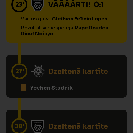
23’
VĀĀĀĀRTI! 0:1
Vārtus guva
Gleilson Felicio Lopes
Rezultatīvi piespēlēja
Pape Doudou
Diouf Ndiaye
27’
Dzeltenā kartīte
Yevhen Stadnik
38’
Dzeltenā kartīte