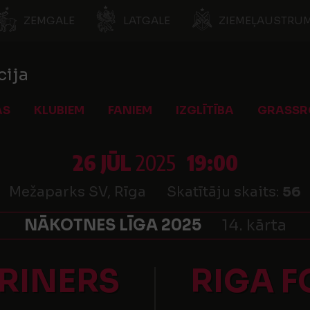
ZEMGALE
LATGALE
ZIEMEĻAUSTRUM
cija
AS
KLUBIEM
FANIEM
IZGLĪTĪBA
GRASSR
26 JŪL
2025
19:00
Mežaparks SV, Rīga
Skatītāju skaits:
56
NĀKOTNES LĪGA 2025
14. kārta
RINERS
RIGA F