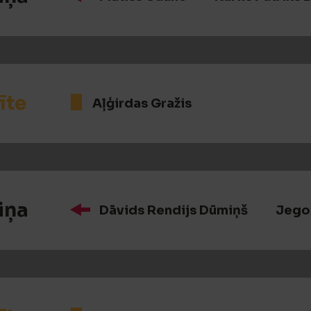
īte
Aļģirdas Gražis
iņa
Dāvids Rendijs Dūmiņš
Jego