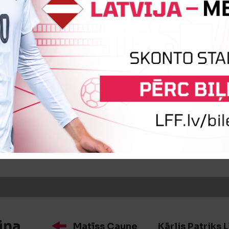
īte
Luka Lanskis
iņa
Kiril Ambrusevič
Alans Siņeļ
iņa
Matīss Caune
Kārlis Patriks L