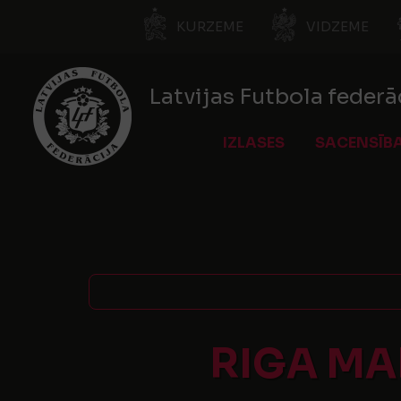
KURZEME
VIDZEME
Latvijas Futbola federā
IZLASES
SACENSĪB
RIGA MA