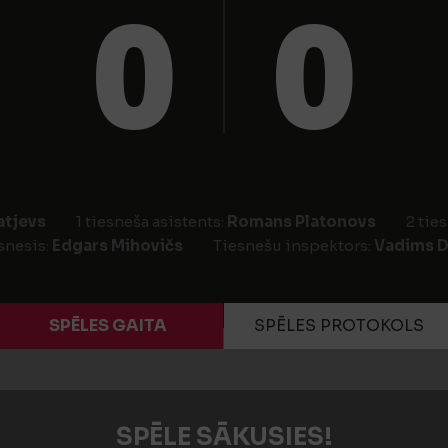
0
0
atjevs
1 tiesneša asistents:
Romans Platonovs
2 tie
snesis:
Edgars Mihovičs
Tiesnešu inspektors:
Vadims D
SPĒLES GAITA
SPĒLES PROTOKOLS
SPĒLE SĀKUSIES!