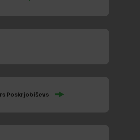
rs Poskrjobiševs