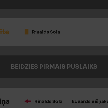
īte
Rinalds Sola
BEIDZIES PIRMAIS PUSLAIKS
iņa
Rinalds Sola
Eduards Višņak