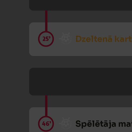
Dzeltenā kart
25’
Spēlētāja ma
46’