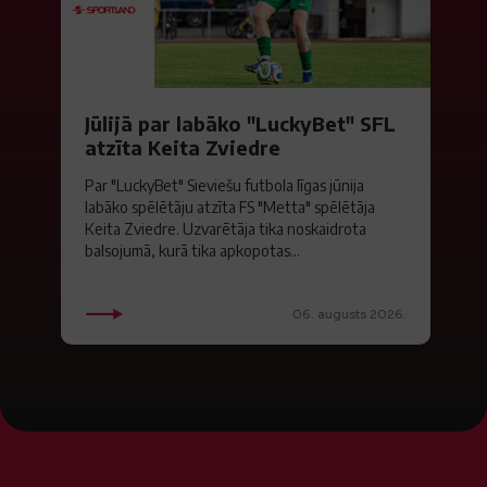
Jūlijā par labāko "LuckyBet" SFL
atzīta Keita Zviedre
Par "LuckyBet" Sieviešu futbola līgas jūnija
labāko spēlētāju atzīta FS "Metta" spēlētāja
Keita Zviedre. Uzvarētāja tika noskaidrota
balsojumā, kurā tika apkopotas...
06. augusts 2026.