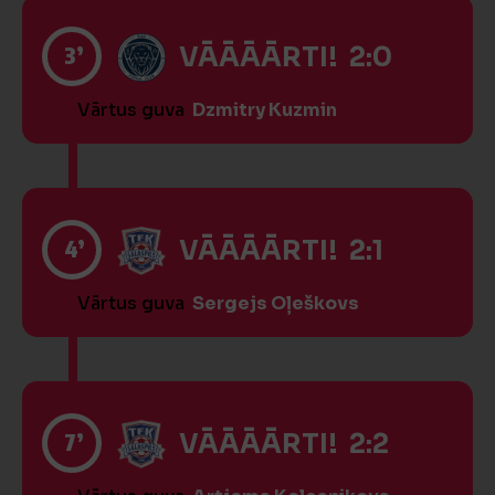
3’
VĀĀĀĀRTI! 2:0
Vārtus guva
Dzmitry Kuzmin
4’
VĀĀĀĀRTI! 2:1
Vārtus guva
Sergejs Oļeškovs
7’
VĀĀĀĀRTI! 2:2