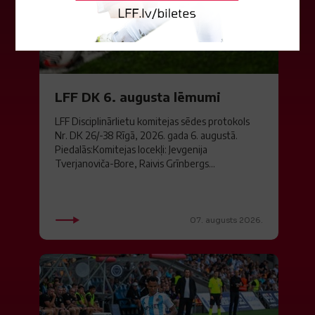
LFF DK 6. augusta lēmumi
LFF Disciplinārlietu komitejas sēdes protokols
Nr. DK 26/-38 Rīgā, 2026. gada 6. augustā.
Piedalās:Komitejas locekļi: Jevgenija
Tverjanoviča-Bore, Raivis Grīnbergs...
07. augusts 2026.