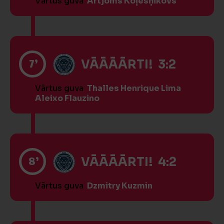
Vārtus guva
Artjoms Koļesņikovs
7’
VĀĀĀĀRTI! 3:2
Vārtus guva
Thalles Henrique Lima
Aleixo Flauzino
8’
VĀĀĀĀRTI! 4:2
Vārtus guva
Dzmitry Kuzmin