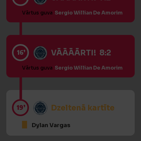
Vārtus guva
Sergio Willian De Amorim
16’
VĀĀĀĀRTI! 8:2
Vārtus guva
Sergio Willian De Amorim
19’
Dzeltenā kartīte
Dylan Vargas