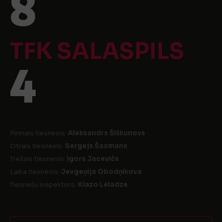
8
TFK SALASPILS
4
Pirmais tiesnesis:
Aleksandrs Šiškunovs
Otrais tiesnesis:
Sergejs Šacmans
Trešais tiesnesis:
Igors Jacevičs
Laika tiesnesis:
Jevgeņija Obodņikova
Tiesnešu inspektors:
Kiazo Leladze