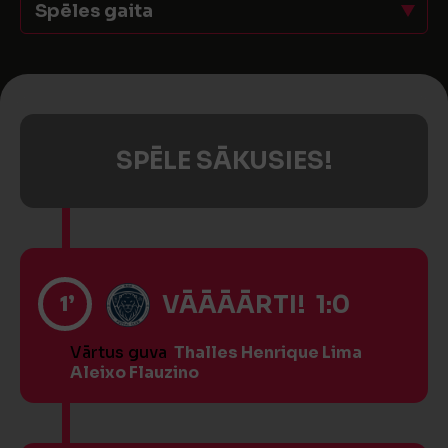
Spēles gaita
SPĒLE SĀKUSIES!
1’
VĀĀĀĀRTI! 1:0
Vārtus guva
Thalles Henrique Lima
Aleixo Flauzino