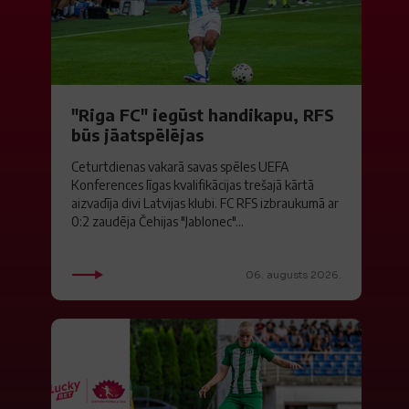
"Riga FC" iegūst handikapu, RFS
būs jāatspēlējas
Ceturtdienas vakarā savas spēles UEFA
Konferences līgas kvalifikācijas trešajā kārtā
aizvadīja divi Latvijas klubi. FC RFS izbraukumā ar
0:2 zaudēja Čehijas "Jablonec"...
06. augusts 2026.