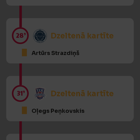
28’
Dzeltenā kartīte
Artūrs Strazdiņš
31’
Dzeltenā kartīte
Oļegs Peņkovskis