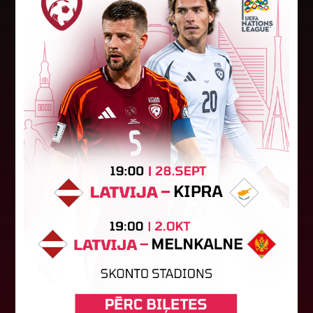
"Riga FC Women" beidz
vēsturisko eirokausu sezonu
Latvijas klubs "Riga FC Women" sestdien UEFA
Čempionu līgas kvalifikācijas otrajā kārtā ar 1:4
piekāpās Lietuvas "Gintra". Ar šo spēli Latvijas
klubam beidzās eirokausu...
08. augusts 2026.