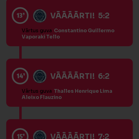
13’
VĀĀĀĀRTI! 5:2
Vārtus guva
Constantino Guillermo
Vaporaki Tello
14’
VĀĀĀĀRTI! 6:2
Vārtus guva
Thalles Henrique Lima
Aleixo Flauzino
15’
VĀĀĀĀRTI! 7:2