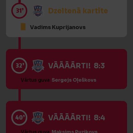
31’
Dzeltenā kartīte
Vadims Kuprijanovs
32’
VĀĀĀĀRTI! 8:3
Vārtus guva
Sergejs Oļeškovs
40’
VĀĀĀĀRTI! 8:4
Vārtus guva
Maksims Puzikovs