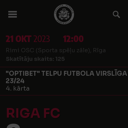
21 OKT
2023
12:00
Rimi OSC (Sporta spēļu zāle), Rīga
Skatītāju skaits:
125
"OPTIBET" TELPU FUTBOLA VIRSLĪGA
23/24
4. kārta
RIGA FC