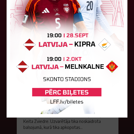
06. augusts 2026.
Jūlijā par labāko "LuckyBet" SFL
atzīta Keita Zviedre
Par "LuckyBet" Sieviešu futbola līgas jūnija
labāko spēlētāju atzīta FS "Metta" spēlētāja
Keita Zviedre. Uzvarētāja tika noskaidrota
balsojumā, kurā tika apkopotas...