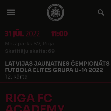
31 JŪL
2022
11:00
Mežaparks SV, Rīga
Skatītāju skaits:
69
LATVIJAS JAUNATNES ČEMPIONĀTS
FUTBOLĀ ELITES GRUPA U-14 2022
12. kārta
RIGA FC
ACADEMY