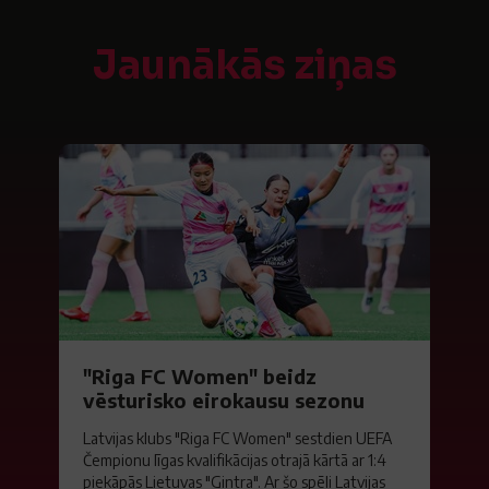
Jaunākās ziņas
"Riga FC Women" beidz
vēsturisko eirokausu sezonu
Latvijas klubs "Riga FC Women" sestdien UEFA
Čempionu līgas kvalifikācijas otrajā kārtā ar 1:4
piekāpās Lietuvas "Gintra". Ar šo spēli Latvijas