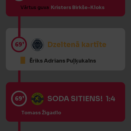
Vārtus guva
Kristers Birkše-Kloks
69’
Dzeltenā kartīte
Ēriks Adrians Puļķukalns
69’
SODA SITIENS! 1:4
Tomass Žigadlo