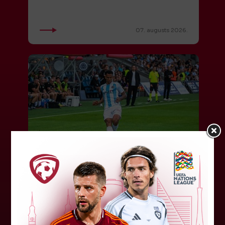
07. augusts 2026.
"Riga FC" iegūst handikapu, RFS
būs jāatspēlējas
Ceturtdienas vakarā savas spēles UEFA
Konferences līgas kvalifikācijas trešajā kārtā
aizvadīja divi Latvijas klubi. FC RFS izbraukumā ar
0:2 zaudēja Čehijas "Jablonec"...