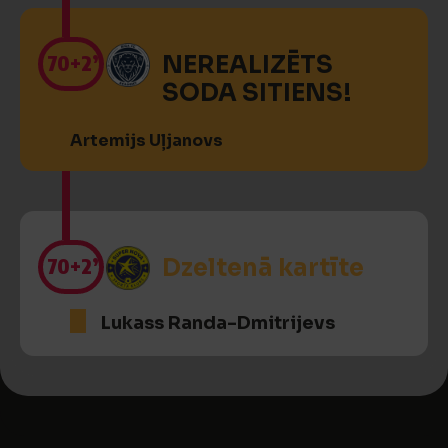
70
+2’
NEREALIZĒTS
SODA SITIENS!
Artemijs Uļjanovs
70
+2’
Dzeltenā kartīte
Lukass Randa-Dmitrijevs