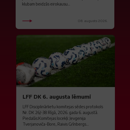
klubam beidzās eirokausu...
08. augusts 2026.
LFF DK 6. augusta lēmumi
LFF Disciplinārlietu komitejas sēdes protokols
Nr. DK 26/-38 Rīgā, 2026. gada 6. augustā.
Piedalās:Komitejas locekļi: Jevgenija
Tverjanoviča-Bore, Raivis Grīnbergs...