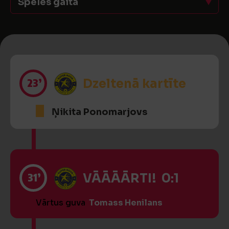
Spēles gaita
23’
Dzeltenā kartīte
Ņikita Ponomarjovs
31’
VĀĀĀĀRTI! 0:1
Vārtus guva
Tomass Henilans