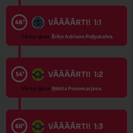
48’
VĀĀĀĀRTI! 1:1
Vārtus guva
Ēriks Adrians Puļķukalns
54’
VĀĀĀĀRTI! 1:2
Vārtus guva
Ņikita Ponomarjovs
60’
VĀĀĀĀRTI! 1:3