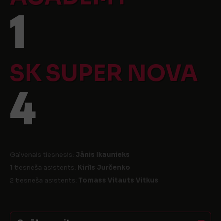
1
SK SUPER NOVA
4
Galvenais tiesnesis:
Jānis Ikaunieks
1 tiesneša asistents:
Kirils Jurčenko
2 tiesneša asistents:
Tomass Vitauts Vitkus