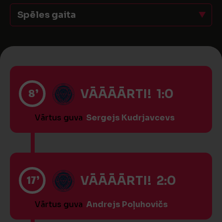
Spēles gaita
8’
VĀĀĀĀRTI! 1:0
Vārtus guva
Sergejs Kudrjavcevs
17’
VĀĀĀĀRTI! 2:0
Vārtus guva
Andrejs Poļuhovičs