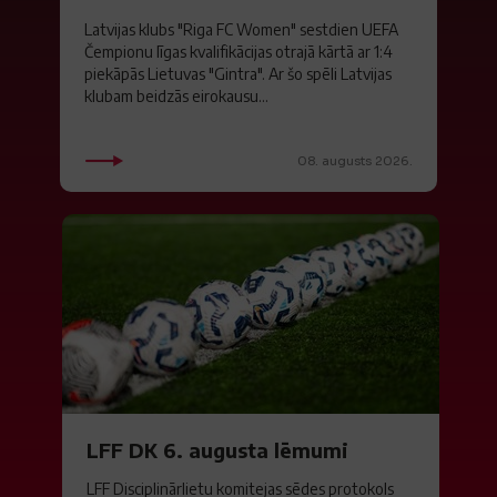
Latvijas klubs "Riga FC Women" sestdien UEFA
Čempionu līgas kvalifikācijas otrajā kārtā ar 1:4
piekāpās Lietuvas "Gintra". Ar šo spēli Latvijas
klubam beidzās eirokausu...
08. augusts 2026.
LFF DK 6. augusta lēmumi
LFF Disciplinārlietu komitejas sēdes protokols