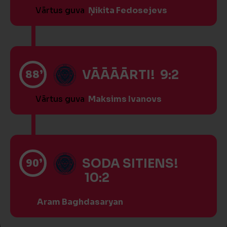
Vārtus guva
Ņikita Fedosejevs
88’
VĀĀĀĀRTI! 9:2
Vārtus guva
Maksims Ivanovs
90’
SODA SITIENS!
10:2
Aram Baghdasaryan