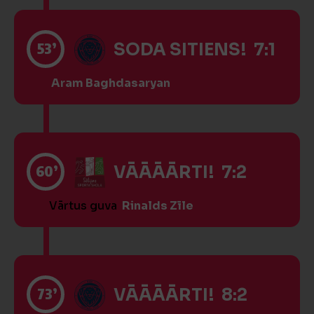
53’
SODA SITIENS! 7:1
Aram Baghdasaryan
60’
VĀĀĀĀRTI! 7:2
Vārtus guva
Rinalds Zīle
73’
VĀĀĀĀRTI! 8:2