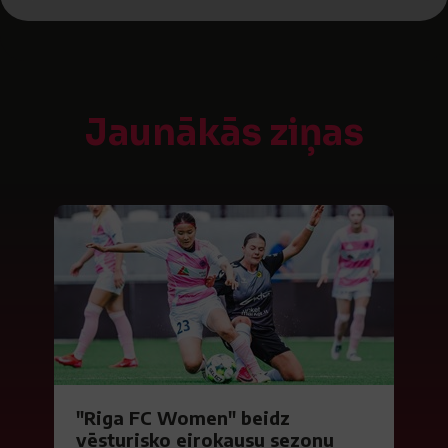
Jaunākās ziņas
"Riga FC Women" beidz
vēsturisko eirokausu sezonu