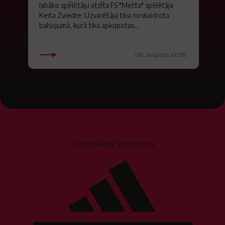
labāko spēlētāju atzīta FS "Metta" spēlētāja
Keita Zviedre. Uzvarētāja tika noskaidrota
balsojumā, kurā tika apkopotas...
06. augusts 2026.
Tehniskais sponsors