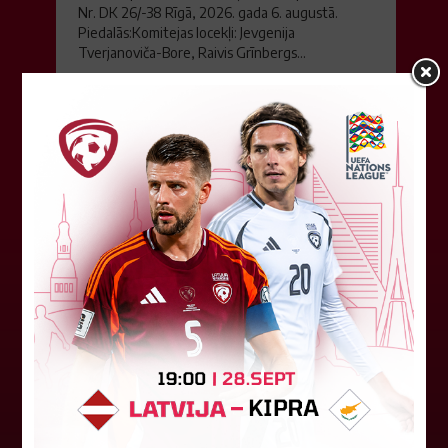
Nr. DK 26/-38 Rīgā, 2026. gada 6. augustā.
Piedalās:Komitejas locekļi: Jevgenija
Tverjanoviča-Bore, Raivis Grīnbergs...
07. augusts 2026.
"Riga FC" iegūst handikapu, RFS
būs jāatspēlējas