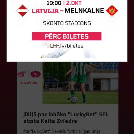
Ceturtdienas vakarā savas spēles UEFA
Konferences līgas kvalifikācijas trešajā kārtā
aizvadīja divi Latvijas klubi. FC RFS izbraukumā ar
0:2 zaudēja Čehijas "Jablonec"...
06. augusts 2026.
Jūlijā par labāko "LuckyBet" SFL
atzīta Keita Zviedre
Par "LuckyBet" Sieviešu futbola līgas jūnija