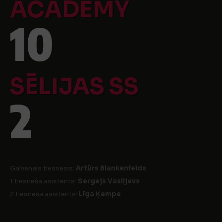
ACADEMY
10
SĒLIJAS SS
2
Galvenais tiesnesis:
Artūrs Blankenfelds
1 tiesneša asistents:
Sergejs Vasiļjevs
2 tiesneša asistents:
Līga Ķempe