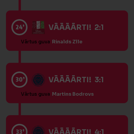
24’
VĀĀĀĀRTI! 2:1
Vārtus guva
Rinalds Zīle
30’
VĀĀĀĀRTI! 3:1
Vārtus guva
Martins Bodrovs
33’
VĀĀĀĀRTI! 4:1