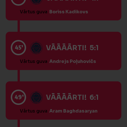
Vārtus guva
Boriss Kadikovs
45’
VĀĀĀĀRTI! 5:1
Vārtus guva
Andrejs Poļuhovičs
49’
VĀĀĀĀRTI! 6:1
Vārtus guva
Aram Baghdasaryan