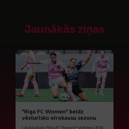
Jaunākās ziņas
"Riga FC Women" beidz
vēsturisko eirokausu sezonu
Latvijas klubs "Riga FC Women" sestdien UEFA