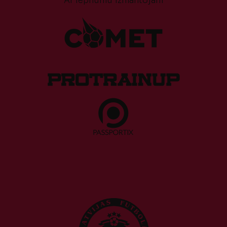
Ar lepnumu izmantojam