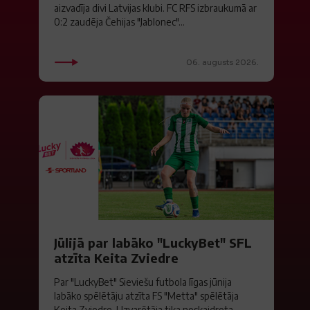
aizvadīja divi Latvijas klubi. FC RFS izbraukumā ar
0:2 zaudēja Čehijas "Jablonec"...
06. augusts 2026.
Jūlijā par labāko "LuckyBet" SFL
atzīta Keita Zviedre
Par "LuckyBet" Sieviešu futbola līgas jūnija
labāko spēlētāju atzīta FS "Metta" spēlētāja
Keita Zviedre. Uzvarētāja tika noskaidrota