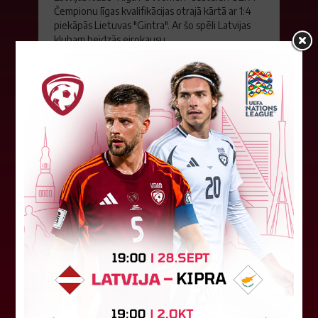
Čempionu līgas kvalifikācijas otrajā kārtā ar 1:4
piekāpās Lietuvas "Gintra". Ar šo spēli Latvijas
klubam beidzās eirokausu...
08. augusts 2026.
LFF DK 6. augusta lēmumi
LFF Disciplinārlietu komitejas sēdes protokols
Nr. DK 26/-38 Rīgā, 2026. gada 6. augustā.