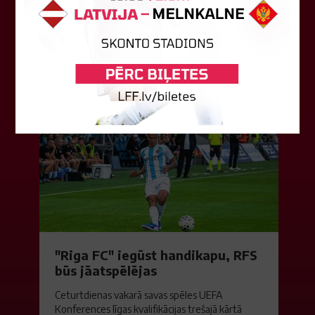
Piedalās:Komitejas locekļi: Jevgenija
Tverjanoviča-Bore, Raivis Grīnbergs...
07. augusts 2026.
"Riga FC" iegūst handikapu, RFS
būs jāatspēlējas
Ceturtdienas vakarā savas spēles UEFA
Konferences līgas kvalifikācijas trešajā kārtā