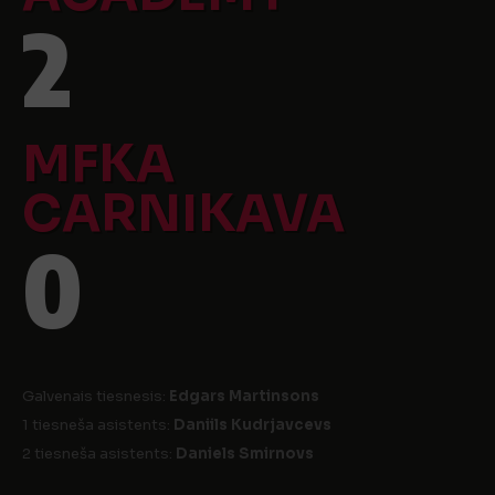
2
MFKA
CARNIKAVA
0
Galvenais tiesnesis:
Edgars Martinsons
1 tiesneša asistents:
Daniils Kudrjavcevs
2 tiesneša asistents:
Daniels Smirnovs