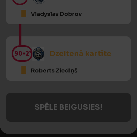
Vladyslav Dobrov
90
+2’
Dzeltenā kartīte
Roberts Ziediņš
SPĒLE BEIGUSIES!