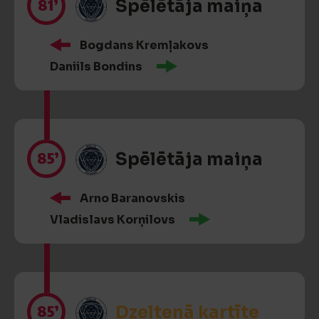
81’
Spēlētāja maiņa
Bogdans Kremļakovs
Daniils Bondins
85’
Spēlētāja maiņa
Arno Baranovskis
Vladislavs Korņilovs
85’
Dzeltenā kartīte