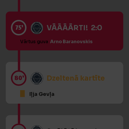
75’
VĀĀĀĀRTI! 2:0
Vārtus guva
Arno Baranovskis
80’
Dzeltenā kartīte
Iļja Gevļa