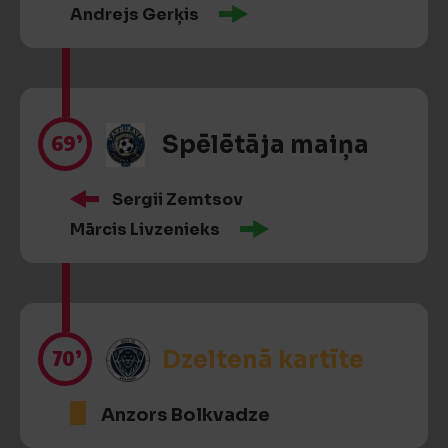
Andrejs Gerķis
69’
Spēlētāja maiņa
Sergii Zemtsov
Mārcis Livzenieks
70’
Dzeltenā kartīte
Anzors Bolkvadze