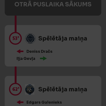
OTRĀ PUSLAIKA SĀKUMS
53’
Spēlētāja maiņa
Deniss Dračs
Iļja Gevļa
62’
Spēlētāja maiņa
Edgars Galenieks