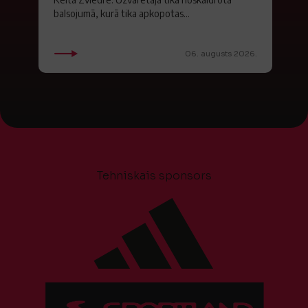
balsojumā, kurā tika apkopotas...
06. augusts 2026.
Tehniskais sponsors