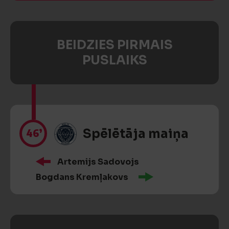
BEIDZIES PIRMAIS
PUSLAIKS
46’
Spēlētāja maiņa
Artemijs Sadovojs
Bogdans Kremļakovs