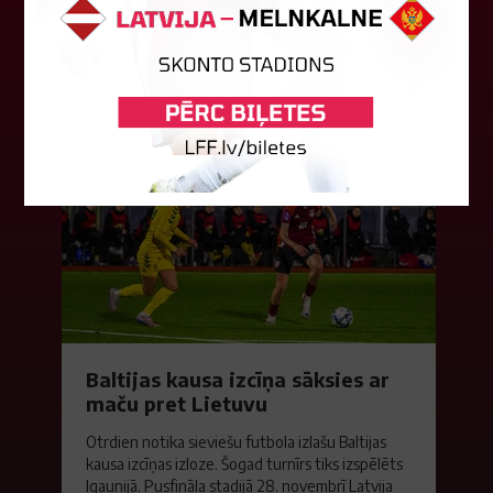
"Shamrock Rovers" un "Egnatia" komandām.
Andris Treimanis pildīs galvenā...
04. augusts 2026.
Baltijas kausa izcīņa sāksies ar
maču pret Lietuvu
Otrdien notika sieviešu futbola izlašu Baltijas
kausa izcīņas izloze. Šogad turnīrs tiks izspēlēts
Igaunijā. Pusfināla stadijā 28. novembrī Latvija