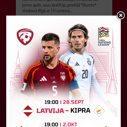
pirmo spēli, savu skatītāju priekšā "Skonto"
stadionā Rīgā ar 1:0 uzveica...
04. augusts 2026.
Latvijas tiesnešiem uztic darbu
UEFA Eiropas līgā
Latvijas tiesnešu brigāde apkalpos UEFA Eiropas
līgas kvalifikācijas spēli šovakar Dublinā starp