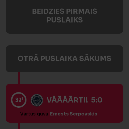
BEIDZIES PIRMAIS
PUSLAIKS
OTRĀ PUSLAIKA SĀKUMS
32’
VĀĀĀĀRTI! 5:0
Vārtus guva
Ernests Serpovskis