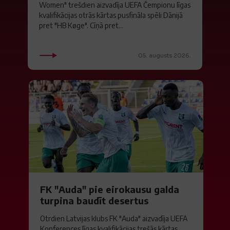
Women" trešdien aizvadīja UEFA Čempionu līgas
kvalifikācijas otrās kārtas pusfināla spēli Dānijā
pret "HB Køge". Cīņā pret...
05. augusts 2026.
FK "Auda" pie eirokausu galda
turpina baudīt desertus
Otrdien Latvijas klubs FK "Auda" aizvadīja UEFA
Konferences līgas kvalifikācijas trešās kārtas