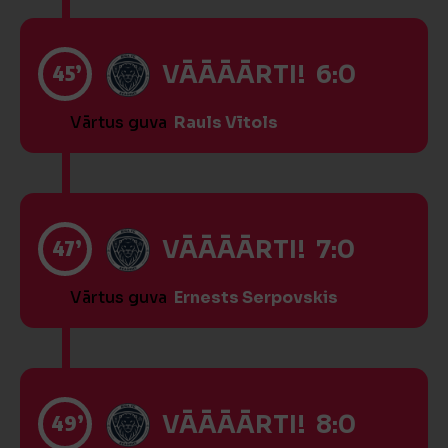
45’
VĀĀĀĀRTI! 6:0
Vārtus guva
Rauls Vītols
47’
VĀĀĀĀRTI! 7:0
Vārtus guva
Ernests Serpovskis
49’
VĀĀĀĀRTI! 8:0