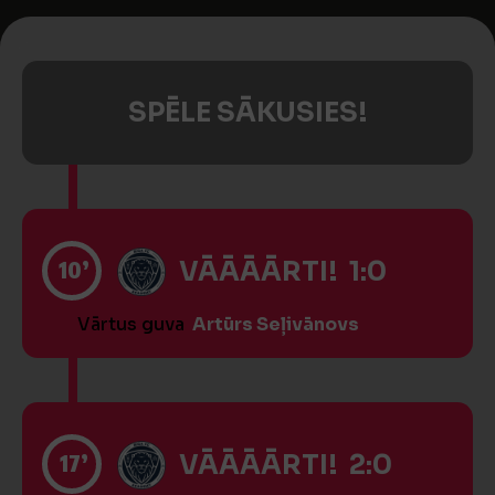
SPĒLE SĀKUSIES!
10’
VĀĀĀĀRTI! 1:0
Vārtus guva
Artūrs Seļivānovs
17’
VĀĀĀĀRTI! 2:0