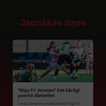
Jaunākās ziņas
"Riga FC Women" liek kārtīgi
pasvīst dānietēm
Latvijas čempions sieviešu futbolā "Riga FC