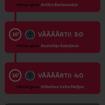
Vārtus guva
Artūrs Borisovskis
20’
VĀĀĀĀRTI! 3:0
Vārtus guva
Anatolijs Soboļevs
26’
VĀĀĀĀRTI! 4:0
Vārtus guva
Vilhelms Valts Meļķis