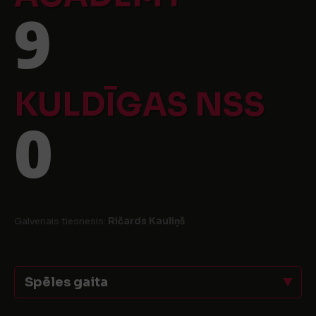
9
KULDĪGAS NSS
0
Galvenais tiesnesis:
Ričards Kauliņš
Spēles gaita