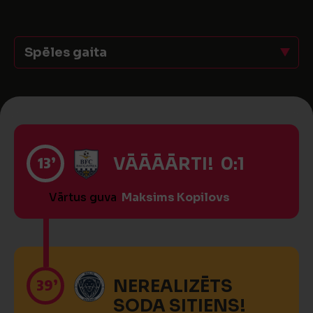
Spēles gaita
13’
VĀĀĀĀRTI! 0:1
Vārtus guva
Maksims Kopilovs
39’
NEREALIZĒTS
SODA SITIENS!