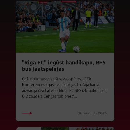
"Riga FC" iegūst handikapu, RFS
būs jāatspēlējas
Ceturtdienas vakarā savas spēles UEFA
Konferences līgas kvalifikācijas trešajā kārtā
aizvadīja divi Latvijas klubi. FC RFS izbraukumā ar
0:2 zaudēja Čehijas "Jablonec"...
06. augusts 2026.