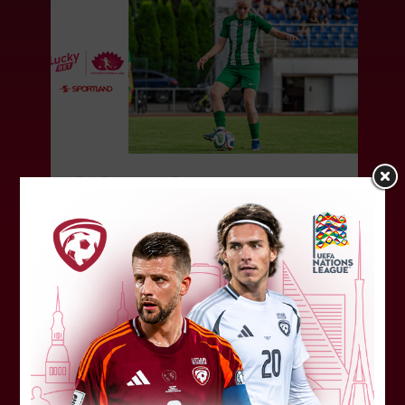
Jūlijā par labāko "LuckyBet" SFL
atzīta Keita Zviedre
Par "LuckyBet" Sieviešu futbola līgas jūnija
labāko spēlētāju atzīta FS "Metta" spēlētāja
Keita Zviedre. Uzvarētāja tika noskaidrota
balsojumā, kurā tika apkopotas...
06. augusts 2026.