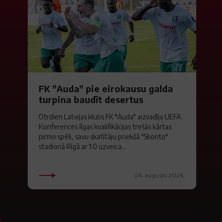
FK "Auda" pie eirokausu galda
turpina baudīt desertus
Otrdien Latvijas klubs FK "Auda" aizvadīja UEFA
Konferences līgas kvalifikācijas trešās kārtas
pirmo spēli, savu skatītāju priekšā "Skonto"
stadionā Rīgā ar 1:0 uzveica...
04. augusts 2026.