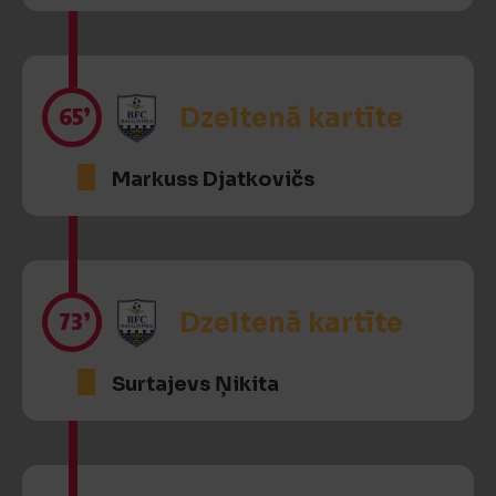
65’
Dzeltenā kartīte
Markuss Djatkovičs
73’
Dzeltenā kartīte
Surtajevs Ņikita