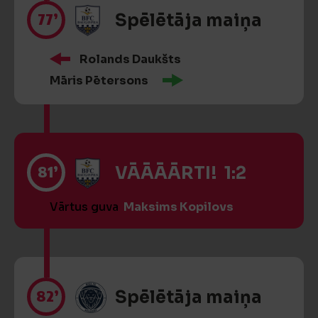
77’
Spēlētāja maiņa
Rolands Daukšts
Māris Pētersons
81’
VĀĀĀĀRTI! 1:2
Vārtus guva
Maksims Kopilovs
82’
Spēlētāja maiņa