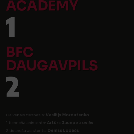
ACADEMY
1
BFC
DAUGAVPILS
2
Galvenais tiesnesis:
Vasilijs Mordatenko
1 tiesneša asistents:
Artūrs Jaunpetrovičs
2 tiesneša asistents:
Deniss Lobačs