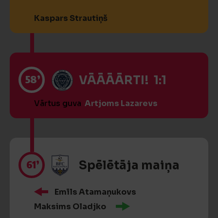
Kaspars Strautiņš
58’
VĀĀĀĀRTI! 1:1
Vārtus guva
Artjoms Lazarevs
61’
Spēlētāja maiņa
Emīls Atamaņukovs
Maksims Oladjko