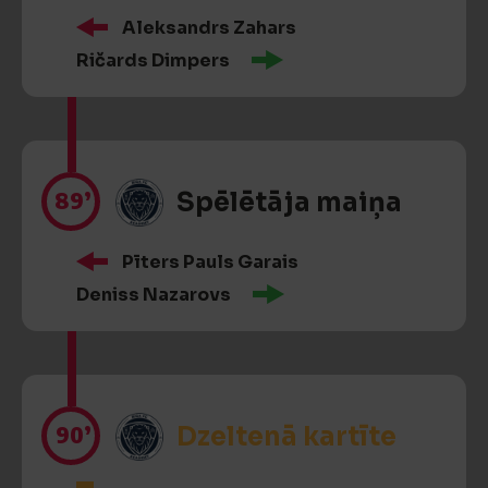
Aleksandrs Zahars
Ričards Dimpers
89’
Spēlētāja maiņa
Pīters Pauls Garais
Deniss Nazarovs
90’
Dzeltenā kartīte