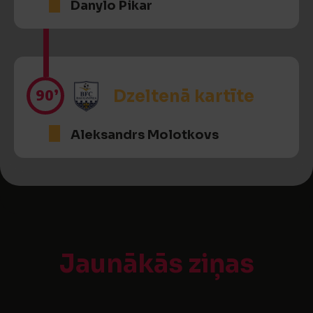
Danylo Pikar
90’
Dzeltenā kartīte
Aleksandrs Molotkovs
Jaunākās ziņas