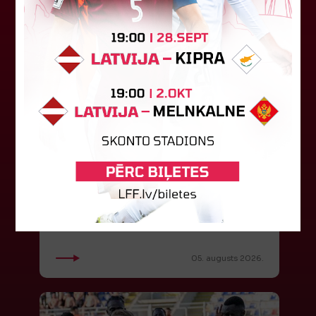
"Riga FC Women" liek kārtīgi
pasvīst dānietēm
Latvijas čempions sieviešu futbolā "Riga FC
Women" trešdien aizvadīja UEFA Čempionu līgas
kvalifikācijas otrās kārtas pusfināla spēli Dānijā
pret "HB Køge". Cīņā pret...
05. augusts 2026.