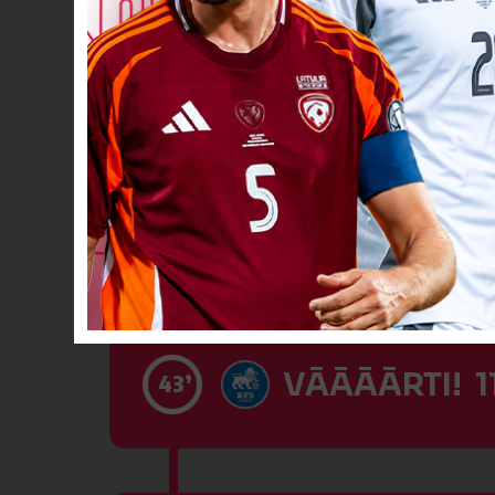
VĀĀĀĀRTI! 9
30’
VĀĀĀĀRTI! 1
37’
VĀĀĀĀRTI! 11
43’