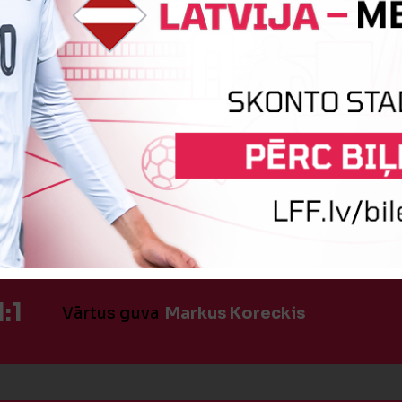
:1
Vārtus guva
Artemijs Izotovs
0:1
Vārtus guva
Marks Matvejevs
:1
Vārtus guva
Markus Koreckis