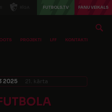
FUTBOLS.TV
FANU VEIKALS
I
RĪGA
OOTS
PROJEKTI
LFF
KONTAKTI
3 2025
21. kārta
 FUTBOLA