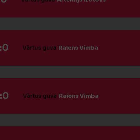
:0
Vārtus guva
Raiens Vimba
:0
Vārtus guva
Raiens Vimba