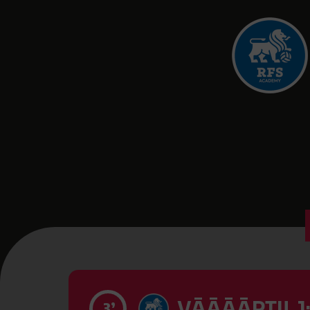
VĀĀĀĀRTI! 1
3’