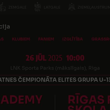
ZEMGALE
LATGALE
ZIEMEĻAUSTRUM
cija
AS
KLUBIEM
FANIEM
IZGLĪTĪBA
GRASSR
26 JŪL
2025
10:00
LNK Sporta Parks (mākslīgais), Riga
TNES ČEMPIONĀTA ELITES GRUPA U-1
CADEMY
RĪGAS