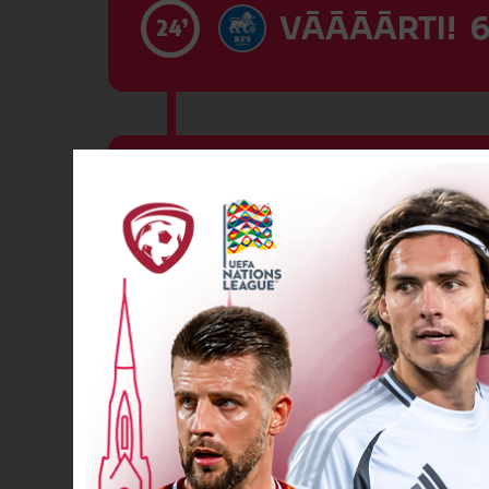
VĀĀĀĀRTI! 6
24’
VĀĀĀĀRTI! 7
27’
VĀĀĀĀRTI! 8
28’