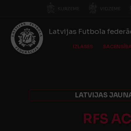
KURZEME
VIDZEME
Latvijas Futbola federā
IZLASES
SACENSĪB
LATVIJAS JAUNA
RFS A