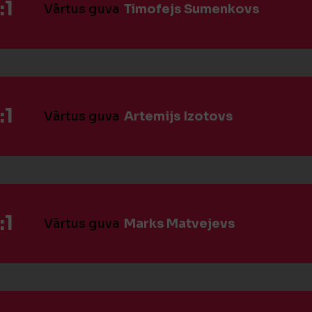
:1
Vārtus guva
Timofejs Sumenkovs
:1
Vārtus guva
Artemijs Izotovs
:1
Vārtus guva
Marks Matvejevs