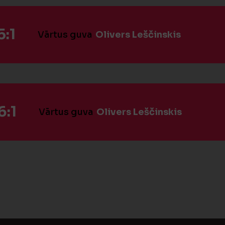
:1
Vārtus guva
Olivers Leščinskis
6:1
Vārtus guva
Olivers Leščinskis