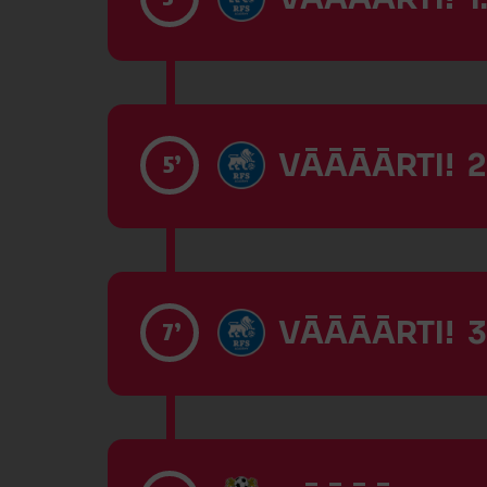
VĀĀĀĀRTI! 2
5’
VĀĀĀĀRTI! 3
7’