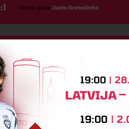
:1
Vārtus guva
Justs Grebežniks
:1
Vārtus guva
Artemijs Izotovs
:1
Vārtus guva
Olivers Leščinskis