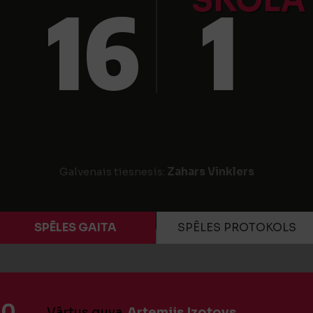
SKOLA
16
1
Galvenais tiesnesis:
Zahars Vinklers
SPĒLES GAITA
SPĒLES PROTOKOLS
:0
Vārtus guva
Artemijs Izotovs