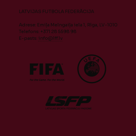
LATVIJAS FUTBOLA FEDERĀCIJA
Adrese: Emiļa Melngaiļa iela 1, Rīga, LV-1010
Telefons: +371 28 5598 98
E-pasts:
info@lff.lv