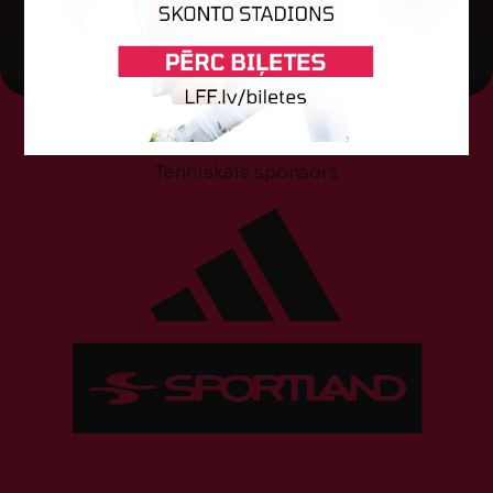
Tehniskais sponsors