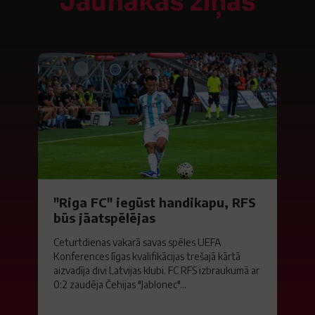
Jaunākās ziņas
"Riga FC" iegūst handikapu, RFS
būs jāatspēlējas
Ceturtdienas vakarā savas spēles UEFA
Konferences līgas kvalifikācijas trešajā kārtā
aizvadīja divi Latvijas klubi. FC RFS izbraukumā ar
0:2 zaudēja Čehijas "Jablonec"...