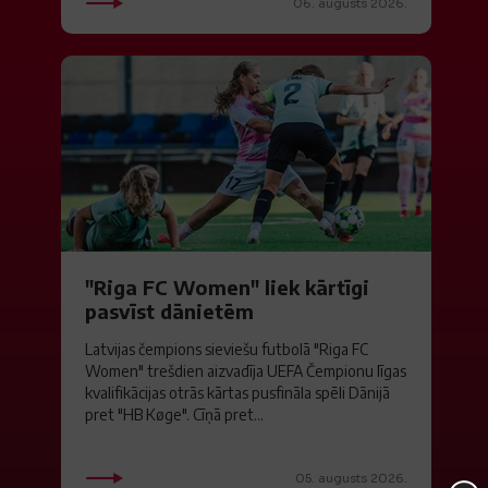
06. augusts 2026.
"Riga FC Women" liek kārtīgi
pasvīst dānietēm
Latvijas čempions sieviešu futbolā "Riga FC
Women" trešdien aizvadīja UEFA Čempionu līgas
kvalifikācijas otrās kārtas pusfināla spēli Dānijā
pret "HB Køge". Cīņā pret...
05. augusts 2026.