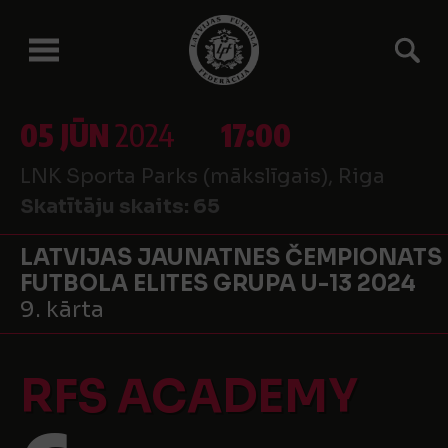
05 JŪN
2024
17:00
LNK Sporta Parks (mākslīgais), Riga
Skatītāju skaits:
65
LATVIJAS JAUNATNES ČEMPIONATS
FUTBOLA ELITES GRUPA U-13 2024
9. kārta
RFS ACADEMY