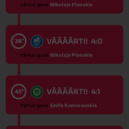
Vārtus guva
Nikolajs Plonskis
38’
VĀĀĀĀRTI! 4:0
Vārtus guva
Nikolajs Plonskis
45’
VĀĀĀĀRTI! 4:1
Vārtus guva
Emīls Komorovskis