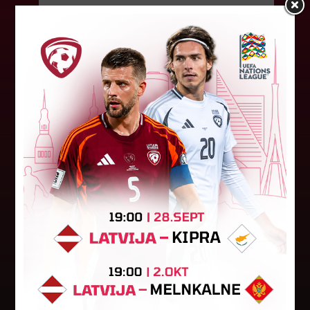
FK "Auda" pie eirokausu galda
turpina baudīt desertus
Otrdien Latvijas klubs FK "Auda" aizvadīja UEFA
Konferences līgas kvalifikācijas trešās kārtas
pirmo spēli, savu skatītāju priekšā "Skonto"
stadionā Rīgā ar 1:0 uzveica...
04. augusts 2026.