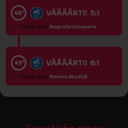
48’
VĀĀĀĀRTI! 5:1
Vārtus guva
Augusts Leinasaris
49’
VĀĀĀĀRTI! 6:1
Vārtus guva
Markus Skadiņš