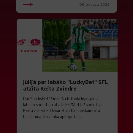
06. augusts 2026.
Jūlijā par labāko "LuckyBet" SFL
atzīta Keita Zviedre
Par "LuckyBet" Sieviešu futbola līgas jūnija
labāko spēlētāju atzīta FS "Metta" spēlētāja
Keita Zviedre. Uzvarētāja tika noskaidrota
balsojumā, kurā tika apkopotas...