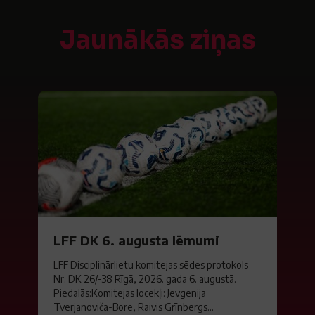
Jaunākās ziņas
LFF DK 6. augusta lēmumi
LFF Disciplinārlietu komitejas sēdes protokols
Nr. DK 26/-38 Rīgā, 2026. gada 6. augustā.
Piedalās:Komitejas locekļi: Jevgenija
Tverjanoviča-Bore, Raivis Grīnbergs...