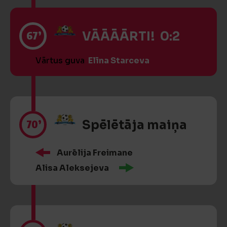
67’
VĀĀĀĀRTI! 0:2
Vārtus guva
Elīna Starceva
70’
Spēlētāja maiņa
Aurēlija Freimane
Alisa Aleksejeva