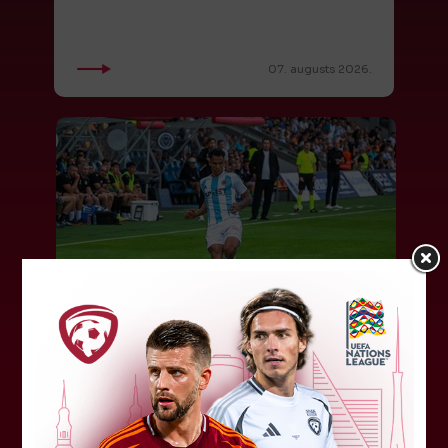
07. augusts 2026.
"Riga FC" iegūst handikapu, RFS
būs jāatspēlējas
Ceturtdienas vakarā savas spēles UEFA
Konferences līgas kvalifikācijas trešajā kārtā
aizvadīja divi Latvijas klubi. FC RFS izbraukumā ar
0:2 zaudēja Čehijas "Jablonec"...