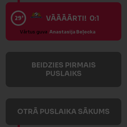
29’
VĀĀĀĀRTI! 0:1
Vārtus guva
Anastasija Beļecka
BEIDZIES PIRMAIS
PUSLAIKS
OTRĀ PUSLAIKA SĀKUMS