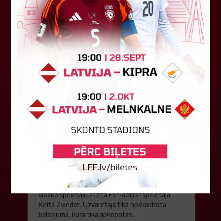
06. augusts 2026.
Jūlijā par labāko "LuckyBet" SFL
atzīta Keita Zviedre
Par "LuckyBet" Sieviešu futbola līgas jūnija
labāko spēlētāju atzīta FS "Metta" spēlētāja
Keita Zviedre. Uzvarētāja tika noskaidrota
balsojumā, kurā tika apkopotas...