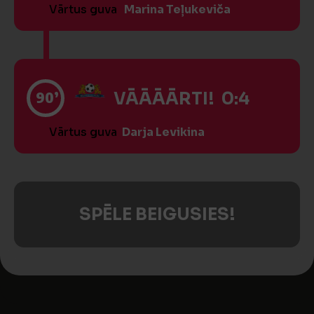
Vārtus guva
Marina Teļukeviča
90’
VĀĀĀĀRTI! 0:4
Vārtus guva
Darja Levikina
SPĒLE BEIGUSIES!