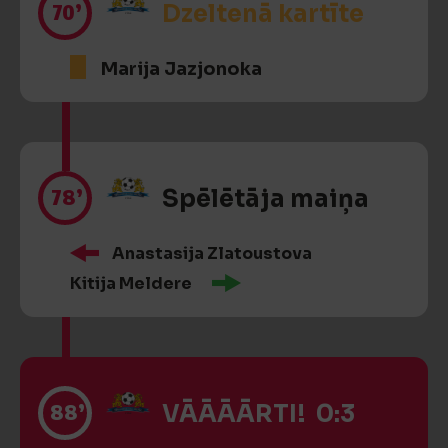
70’
Dzeltenā kartīte
Marija Jazjonoka
78’
Spēlētāja maiņa
Anastasija Zlatoustova
Kitija Meldere
88’
VĀĀĀĀRTI! 0:3