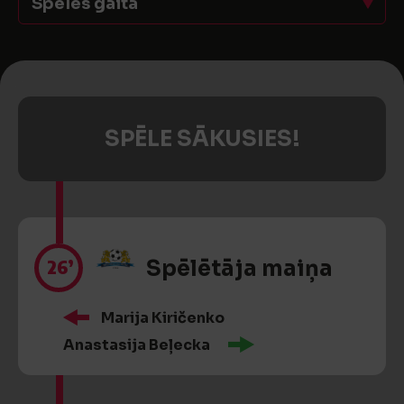
Spēles gaita
SPĒLE SĀKUSIES!
26’
Spēlētāja maiņa
Marija Kiričenko
Anastasija Beļecka