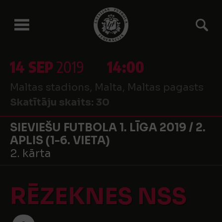
14 SEP
2019
14:00
Maltas stadions, Malta, Maltas pagasts
Skatītāju skaits:
30
SIEVIEŠU FUTBOLA 1. LĪGA 2019 / 2.
APLIS (1-6. VIETA)
2. kārta
RĒZEKNES NSS