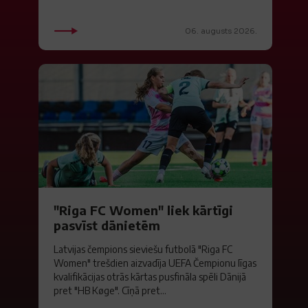
06. augusts 2026.
"Riga FC Women" liek kārtīgi
pasvīst dānietēm
Latvijas čempions sieviešu futbolā "Riga FC
Women" trešdien aizvadīja UEFA Čempionu līgas
kvalifikācijas otrās kārtas pusfināla spēli Dānijā
pret "HB Køge". Cīņā pret...