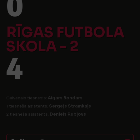
0
RĪGAS FUTBOLA
SKOLA - 2
4
Galvenais tiesnesis:
Aigars Bondars
1 tiesneša asistents:
Sergejs Stramkaļs
2 tiesneša asistents:
Deniels Rubļovs