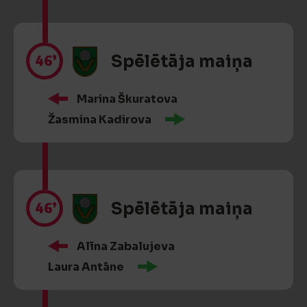
46’
Spēlētāja maiņa
Marina Škuratova
Žasmina Kadirova
46’
Spēlētāja maiņa
Alīna Zabalujeva
Laura Antāne