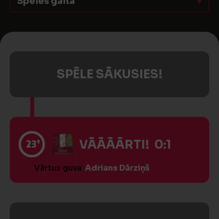
Spēles gaita
SPĒLE SĀKUSIES!
23’
VĀĀĀĀRTI! 0:1
Vārtus guva
Adrians Dārziņš