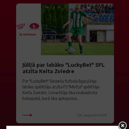
Jūlijā par labāko "LuckyBet" SFL
atzīta Keita Zviedre
Par "LuckyBet" Sieviešu futbola līgas jūnija
labāko spēlētāju atzīta FS "Metta" spēlētāja
Keita Zviedre. Uzvarētāja tika noskaidrota
balsojumā, kurā tika apkopotas...
06. augusts 2026.