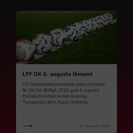
LFF DK 6. augusta lēmumi
LFF Disciplinārlietu komitejas sēdes protokols
Nr. DK 26/-38 Rīgā, 2026. gada 6. augustā.
Piedalās:Komitejas locekļi: Jevgenija
Tverjanoviča-Bore, Raivis Grīnbergs...
07. augusts 2026.