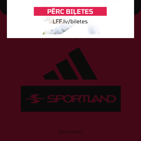
Tehniskais sponsors
Sponsori