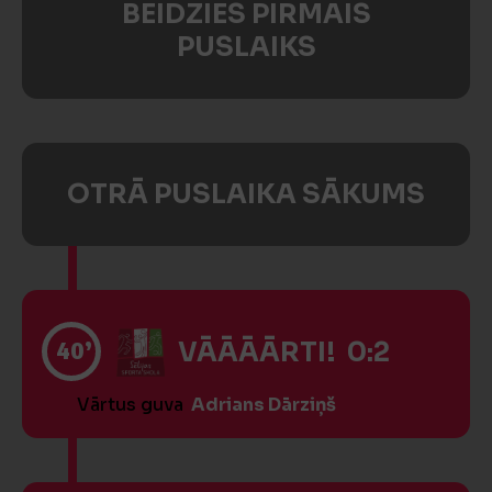
BEIDZIES PIRMAIS
PUSLAIKS
OTRĀ PUSLAIKA SĀKUMS
40’
VĀĀĀĀRTI! 0:2
Vārtus guva
Adrians Dārziņš