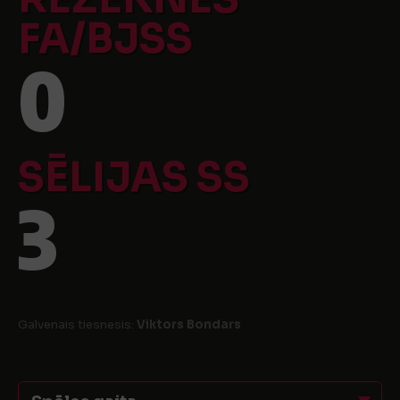
FA/BJSS
0
SĒLIJAS SS
3
Galvenais tiesnesis:
Viktors Bondars