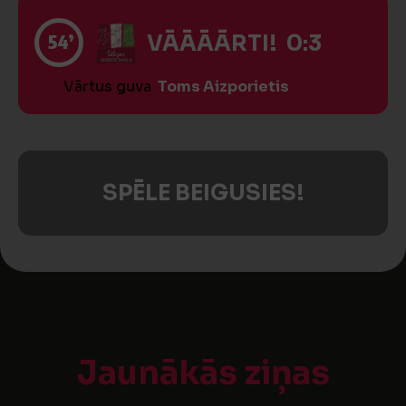
54’
VĀĀĀĀRTI! 0:3
Vārtus guva
Toms Aizporietis
SPĒLE BEIGUSIES!
Jaunākās ziņas