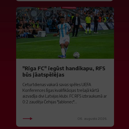
"Riga FC" iegūst handikapu, RFS
būs jāatspēlējas
Ceturtdienas vakarā savas spēles UEFA
Konferences līgas kvalifikācijas trešajā kārtā
aizvadīja divi Latvijas klubi. FC RFS izbraukumā ar
0:2 zaudēja Čehijas "Jablonec"...
06. augusts 2026.