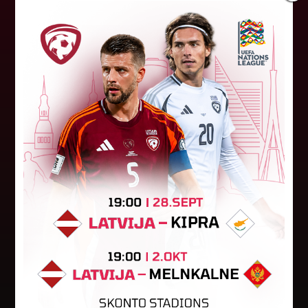
"Riga FC Women" liek kārtīgi
pasvīst dānietēm
Latvijas čempions sieviešu futbolā "Riga FC
Women" trešdien aizvadīja UEFA Čempionu līgas
kvalifikācijas otrās kārtas pusfināla spēli Dānijā
pret "HB Køge". Cīņā pret...
05. augusts 2026.