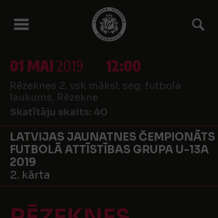
01 MAI
2019
12:00
Rēzeknes 2. vsk māksl. seg. futbola
laukums, Rēzekne
Skatītāju skaits:
40
LATVIJAS JAUNATNES ČEMPIONĀTS
FUTBOLĀ ATTĪSTĪBAS GRUPA U-13A
2019
2. kārta
RĒZEKNES