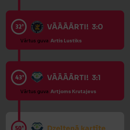
32’
VĀĀĀĀRTI! 3:0
Vārtus guva
Artis Lustiks
43’
VĀĀĀĀRTI! 3:1
Vārtus guva
Artjoms Krutajevs
50’
Dzeltenā kartīte