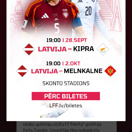
aizvadīja divi Latvijas klubi. FC RFS izbraukumā ar
0:2 zaudēja Čehijas "Jablonec"...
06. augusts 2026.
Jūlijā par labāko "LuckyBet" SFL
atzīta Keita Zviedre
Par "LuckyBet" Sieviešu futbola līgas jūnija
labāko spēlētāju atzīta FS "Metta" spēlētāja
Keita Zviedre. Uzvarētāja tika noskaidrota