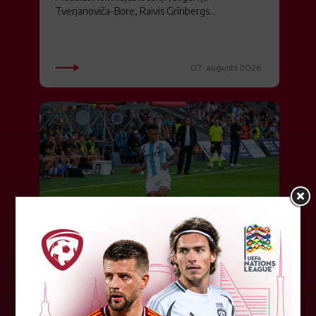
Tverjanoviča-Bore, Raivis Grīnbergs...
07. augusts 2026.
"Riga FC" iegūst handikapu, RFS
būs jāatspēlējas
Ceturtdienas vakarā savas spēles UEFA
Konferences līgas kvalifikācijas trešajā kārtā