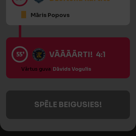
Māris Popovs
55’
VĀĀĀĀRTI! 4:1
Vārtus guva
Dāvids Vogulis
SPĒLE BEIGUSIES!