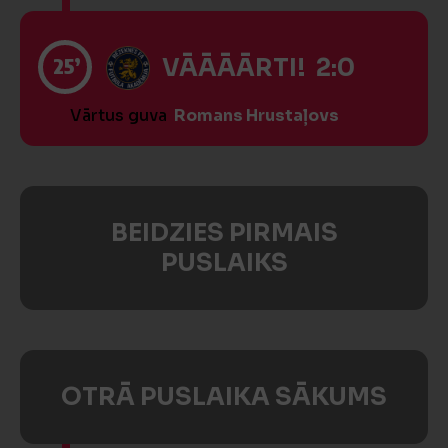
25’
VĀĀĀĀRTI! 2:0
Vārtus guva
Romans Hrustaļovs
BEIDZIES PIRMAIS
PUSLAIKS
OTRĀ PUSLAIKA SĀKUMS