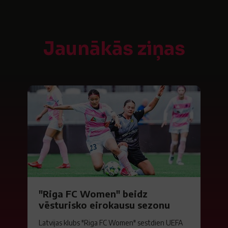
Jaunākās ziņas
"Riga FC Women" beidz
vēsturisko eirokausu sezonu
Latvijas klubs "Riga FC Women" sestdien UEFA