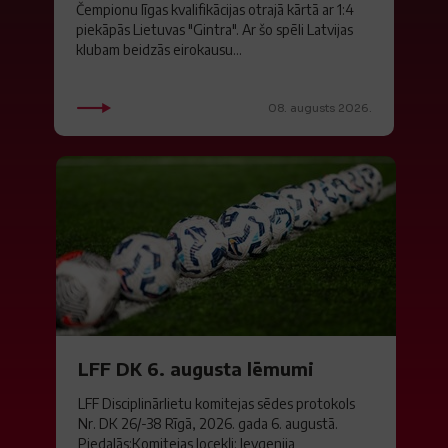
Čempionu līgas kvalifikācijas otrajā kārtā ar 1:4
piekāpās Lietuvas "Gintra". Ar šo spēli Latvijas
klubam beidzās eirokausu...
08. augusts 2026.
LFF DK 6. augusta lēmumi
LFF Disciplinārlietu komitejas sēdes protokols
Nr. DK 26/-38 Rīgā, 2026. gada 6. augustā.
Piedalās:Komitejas locekļi: Jevgenija