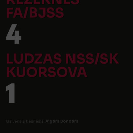
FA/BJSS
4
LUDZAS NSS/SK
KUORSOVA
1
Galvenais tiesnesis:
Aigars Bondars