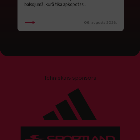
balsojumā, kurā tika apkopotas...
06. augusts 2026.
Tehniskais sponsors