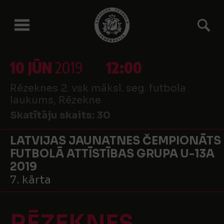
10 JŪN
2019
12:00
Rēzeknes 2. vsk māksl. seg. futbola
laukums, Rēzekne
Skatītāju skaits:
30
LATVIJAS JAUNATNES ČEMPIONĀTS
FUTBOLĀ ATTĪSTĪBAS GRUPA U-13A
2019
7. kārta
RĒZEKNES