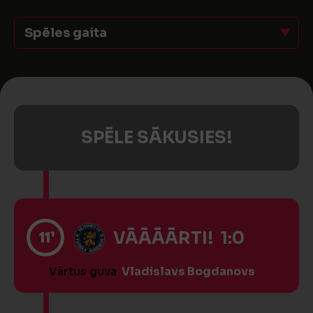
Spēles gaita
SPĒLE SĀKUSIES!
11’
VĀĀĀĀRTI! 1:0
Vārtus guva
Vladislavs Bogdanovs