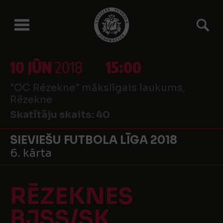
10 JŪN
2018
15:00
"OC Rēzekne” mākslīgais laukums,
Rēzekne
Skatītāju skaits:
40
SIEVIEŠU FUTBOLA LĪGA 2018
6. kārta
RĒZEKNES
BJSS/SK