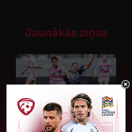
Jaunākās ziņas
"Riga FC Women" beidz
vēsturisko eirokausu sezonu