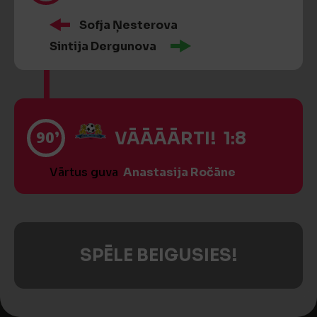
Sofja Ņesterova
Sintija Dergunova
90’
VĀĀĀĀRTI! 1:8
Vārtus guva
Anastasija Ročāne
SPĒLE BEIGUSIES!