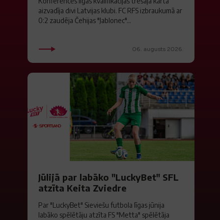
Konferences līgas kvalifikācijas trešajā kārtā
aizvadīja divi Latvijas klubi. FC RFS izbraukumā ar
0:2 zaudēja Čehijas "Jablonec"...
06. augusts 2026.
Jūlijā par labāko "LuckyBet" SFL
atzīta Keita Zviedre
Par "LuckyBet" Sieviešu futbola līgas jūnija
labāko spēlētāju atzīta FS "Metta" spēlētāja