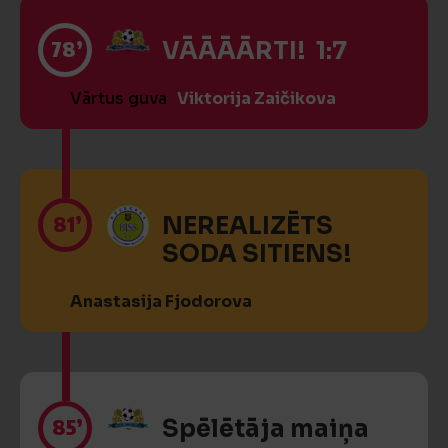
78’
VĀĀĀĀRTI! 1:7
Vārtus guva
Viktorija Zaičikova
81’
NEREALIZĒTS
SODA SITIENS!
Anastasija Fjodorova
85’
Spēlētāja maiņa