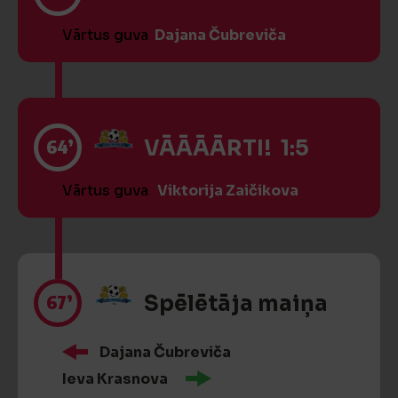
Vārtus guva
Dajana Čubreviča
64’
VĀĀĀĀRTI! 1:5
Vārtus guva
Viktorija Zaičikova
67’
Spēlētāja maiņa
Dajana Čubreviča
Ieva Krasnova