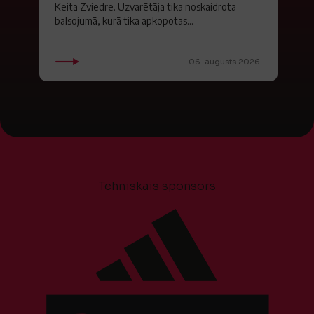
Keita Zviedre. Uzvarētāja tika noskaidrota
balsojumā, kurā tika apkopotas...
06. augusts 2026.
Tehniskais sponsors