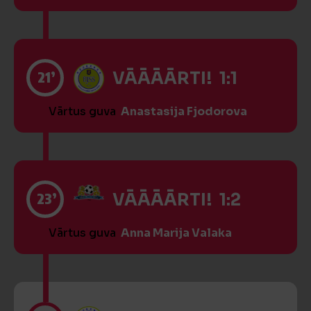
21’
VĀĀĀĀRTI! 1:1
Vārtus guva
Anastasija Fjodorova
23’
VĀĀĀĀRTI! 1:2
Vārtus guva
Anna Marija Valaka