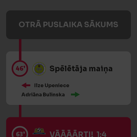
OTRĀ PUSLAIKA SĀKUMS
46’
Spēlētāja maiņa
Ilze Upeniece
Adriāna Bulinska
63’
VĀĀĀĀRTI! 1:4