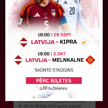
Latvijas klubs "Riga FC Women" sestdien UEFA
Čempionu līgas kvalifikācijas otrajā kārtā ar 1:4
piekāpās Lietuvas "Gintra". Ar šo spēli Latvijas
klubam beidzās eirokausu...
08. augusts 2026.
LFF DK 6. augusta lēmumi
LFF Disciplinārlietu komitejas sēdes protokols
Nr. DK 26/-38 Rīgā, 2026. gada 6. augustā.