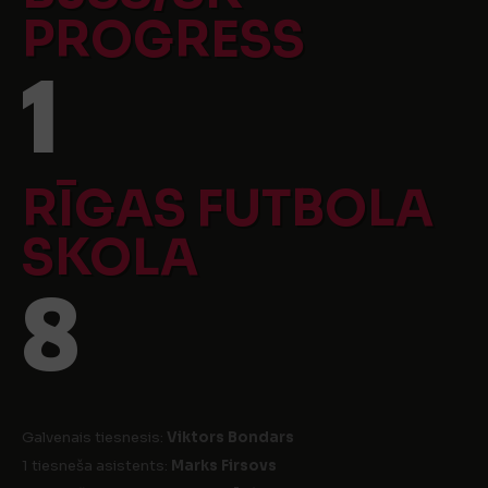
PROGRESS
1
RĪGAS FUTBOLA
SKOLA
8
Galvenais tiesnesis:
Viktors Bondars
1 tiesneša asistents:
Marks Firsovs