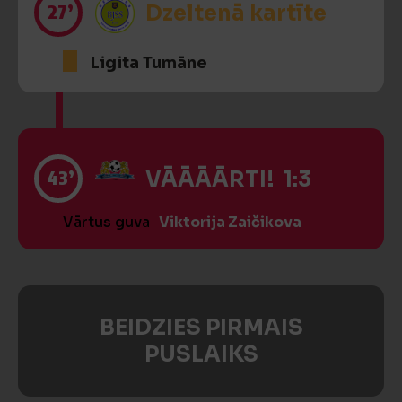
27’
Dzeltenā kartīte
Ligita Tumāne
43’
VĀĀĀĀRTI! 1:3
Vārtus guva
Viktorija Zaičikova
BEIDZIES PIRMAIS
PUSLAIKS