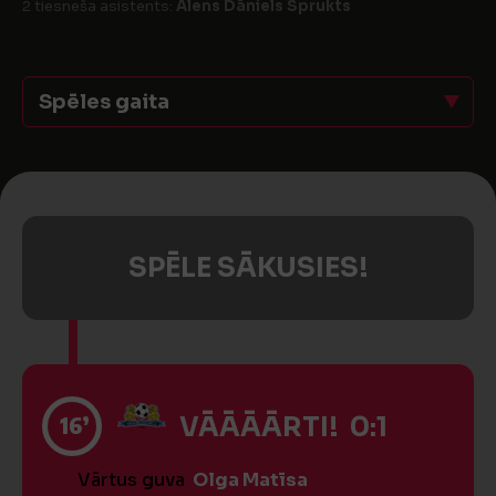
2 tiesneša asistents:
Alens Dāniels Sprukts
Spēles gaita
SPĒLE SĀKUSIES!
16’
VĀĀĀĀRTI! 0:1
Vārtus guva
Olga Matīsa