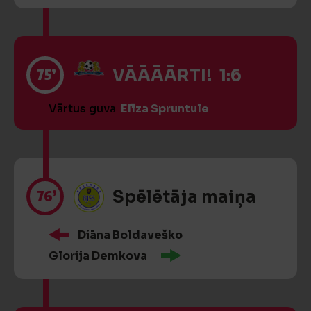
75’
VĀĀĀĀRTI! 1:6
Vārtus guva
Elīza Spruntule
76’
Spēlētāja maiņa
Diāna Boldaveško
Glorija Demkova