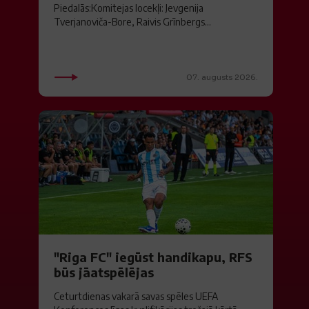
Piedalās:Komitejas locekļi: Jevgenija
Tverjanoviča-Bore, Raivis Grīnbergs...
07. augusts 2026.
"Riga FC" iegūst handikapu, RFS
būs jāatspēlējas
Ceturtdienas vakarā savas spēles UEFA