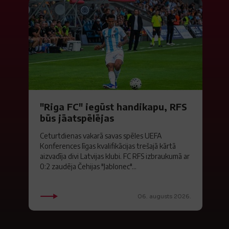
"Riga FC" iegūst handikapu, RFS
būs jāatspēlējas
Ceturtdienas vakarā savas spēles UEFA
Konferences līgas kvalifikācijas trešajā kārtā
aizvadīja divi Latvijas klubi. FC RFS izbraukumā ar
0:2 zaudēja Čehijas "Jablonec"...
06. augusts 2026.