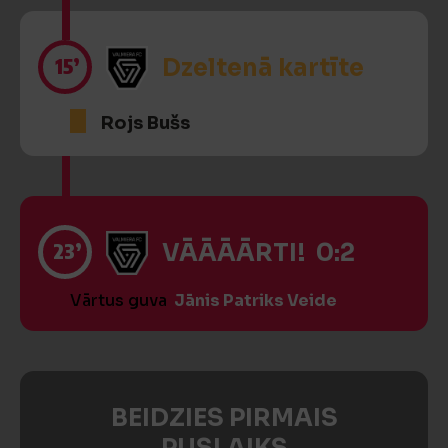
15’
Dzeltenā kartīte
Rojs Bušs
23’
VĀĀĀĀRTI! 0:2
Vārtus guva
Jānis Patriks Veide
BEIDZIES PIRMAIS