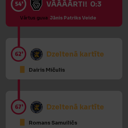
54’
VĀĀĀĀRTI! 0:3
Vārtus guva
Jānis Patriks Veide
62’
Dzeltenā kartīte
Dairis Mičulis
67’
Dzeltenā kartīte
Romans Samuiličs