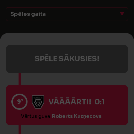
Spēles gaita
SPĒLE SĀKUSIES!
9’
VĀĀĀĀRTI! 0:1
Vārtus guva
Roberts Kuzņecovs