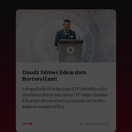
Daudz laimes Eduardam
Borisevičam!
Latvijas Futbola federācijas (LFF) kolektīvs sūta
dzimšanas dienas sveicienus LFF valdes loceklim
Eduardam Borisevičam! Lai izdodas rast prieku
ikdienas mazajos brīžos...
10. augusts 2026.