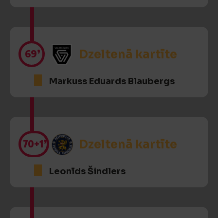
69’
Dzeltenā kartīte
Markuss Eduards Blaubergs
70
+1’
Dzeltenā kartīte
Leonīds Šindlers