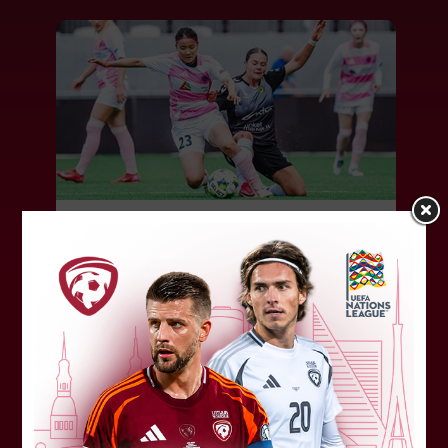
"Riga FC Women" beidz
vēsturisko eirokausu sezonu
Latvijas klubs "Riga FC Women" sestdien UEFA
Čempionu līgas kvalifikācijas otrajā kārtā ar 1:4
piekāpās Lietuvas "Gintra". Ar šo spēli Latvijas
klubam beidzās eirokausu...
08. augusts 2026.