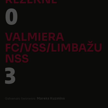
0
VALMIERA
FC/VSS/LIMBAŽU
NSS
3
Galvenais tiesnesis:
Mareks Kuzmins