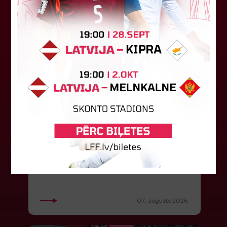
LFF DK 6. augusta lēmumi
LFF Disciplinārlietu komitejas sēdes protokols
Nr. DK 26/-38 Rīgā, 2026. gada 6. augustā.
Piedalās:Komitejas locekļi: Jevgenija
Tverjanoviča-Bore, Raivis Grīnbergs...
07. augusts 2026.