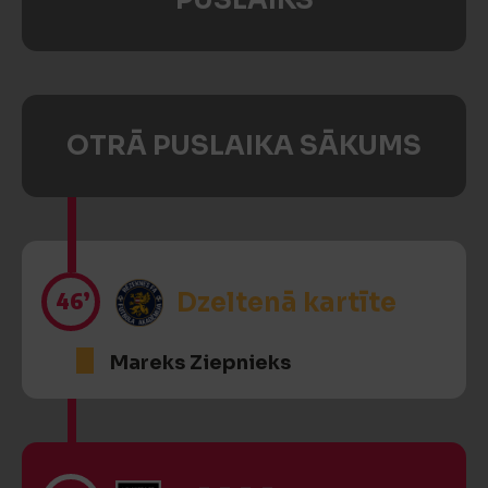
PUSLAIKS
OTRĀ PUSLAIKA SĀKUMS
46’
Dzeltenā kartīte
Mareks Ziepnieks