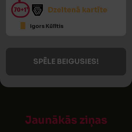
70
+1’
Dzeltenā kartīte
Igors Kūlītis
SPĒLE BEIGUSIES!
Jaunākās ziņas