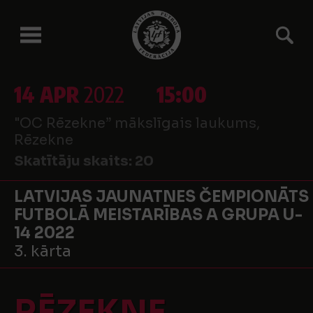
14 APR
2022
15:00
"OC Rēzekne” mākslīgais laukums,
Rēzekne
Skatītāju skaits:
20
LATVIJAS JAUNATNES ČEMPIONĀTS
FUTBOLĀ MEISTARĪBAS A GRUPA U-
14 2022
3. kārta
RĒZEKNE