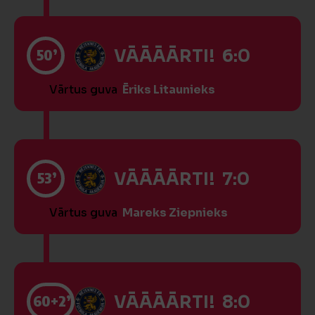
50’
VĀĀĀĀRTI! 6:0
Vārtus guva
Ēriks Litaunieks
53’
VĀĀĀĀRTI! 7:0
Vārtus guva
Mareks Ziepnieks
60
+2’
VĀĀĀĀRTI! 8:0