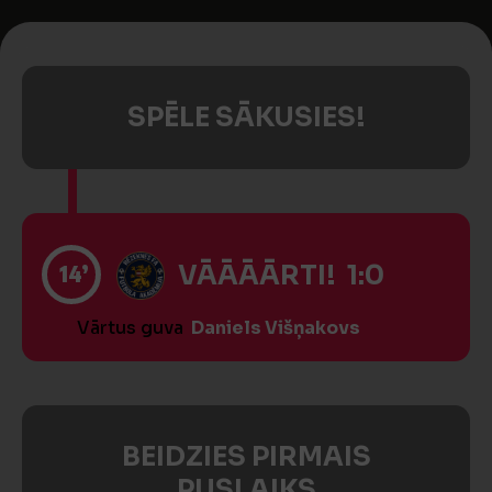
SPĒLE SĀKUSIES!
14’
VĀĀĀĀRTI! 1:0
Vārtus guva
Daniels Višņakovs
BEIDZIES PIRMAIS
PUSLAIKS