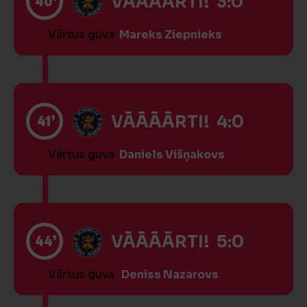
40’
VĀĀĀĀRTI! 3:0
Vārtus guva
Mareks Ziepnieks
41’
VĀĀĀĀRTI! 4:0
Vārtus guva
Daniels Višņakovs
44’
VĀĀĀĀRTI! 5:0
Vārtus guva
Deniss Nazarovs