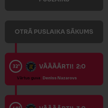
OTRĀ PUSLAIKA SĀKUMS
32’
VĀĀĀĀRTI! 2:0
Vārtus guva
Deniss Nazarovs