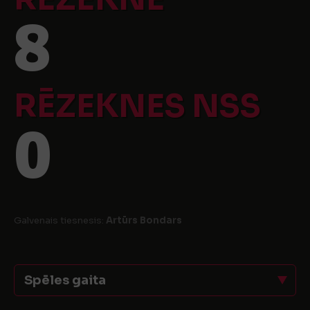
8
RĒZEKNES NSS
0
Galvenais tiesnesis:
Artūrs Bondars
Spēles gaita