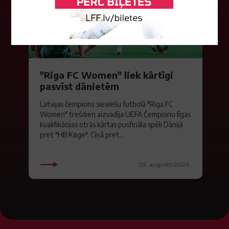
"Riga FC Women" liek kārtīgi
pasvīst dānietēm
Latvijas čempions sieviešu futbolā "Riga FC
Women" trešdien aizvadīja UEFA Čempionu līgas
kvalifikācijas otrās kārtas pusfināla spēli Dānijā
pret "HB Køge". Cīņā pret...
05. augusts 2026.