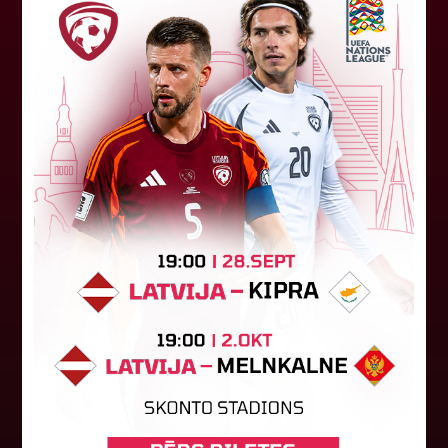
Jūlijā par labāko "LuckyBet" SFL
atzīta Keita Zviedre
Par "LuckyBet" Sieviešu futbola līgas jūnija
labāko spēlētāju atzīta FS "Metta" spēlētāja
Keita Zviedre. Uzvarētāja tika noskaidrota
balsojumā, kurā tika apkopotas...
06. augusts 2026.