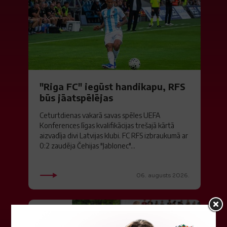
"Riga FC" iegūst handikapu, RFS
būs jāatspēlējas
Ceturtdienas vakarā savas spēles UEFA
Konferences līgas kvalifikācijas trešajā kārtā
aizvadīja divi Latvijas klubi. FC RFS izbraukumā ar
0:2 zaudēja Čehijas "Jablonec"...
06. augusts 2026.