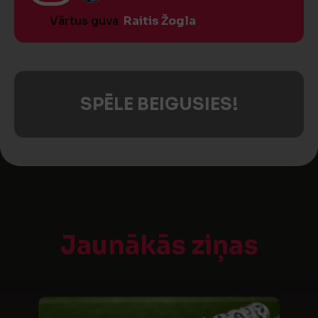
Vārtus guva
Raitis Žogla
SPĒLE BEIGUSIES!
Jaunākās ziņas