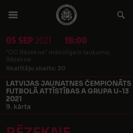
05 SEP
2021
18:00
"OC Rēzekne” mākslīgais laukums,
Rēzekne
Skatītāju skaits:
30
LATVIJAS JAUNATNES ČEMPIONĀTS
FUTBOLĀ ATTĪSTĪBAS A GRUPA U-13
2021
9. kārta
RĒZEKNE