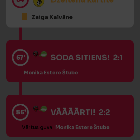
Dzeltenā kartīte
Zaiga Kalvāne
67’
SODA SITIENS! 2:1
Monika Estere Štube
86’
VĀĀĀĀRTI! 2:2
Vārtus guva
Monika Estere Štube