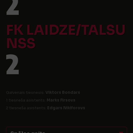
2
FK LAIDZE/TALSU
NSS
2
Galvenais tiesnesis:
Viktors Bondars
1 tiesneša asistents:
Marks Firsovs
2 tiesneša asistents:
Edgars Nikiforovs