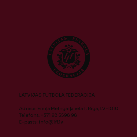
LATVIJAS FUTBOLA FEDERĀCIJA
Adrese: Emiļa Melngaiļa iela 1, Rīga, LV-1010
Telefons: +371 28 5598 98
E-pasts:
info@lff.lv