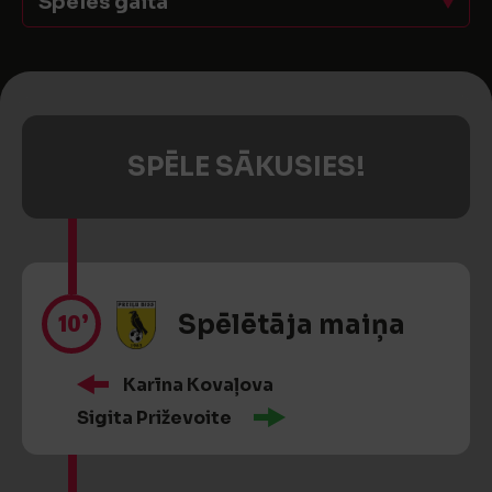
Spēles gaita
SPĒLE SĀKUSIES!
10’
Spēlētāja maiņa
Karīna Kovaļova
Sigita Priževoite