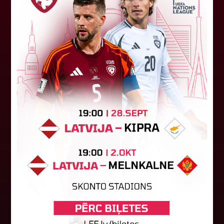
"Riga FC" iegūst handikapu, RFS
būs jāatspēlējas
Ceturtdienas vakarā savas spēles UEFA
Konferences līgas kvalifikācijas trešajā kārtā
aizvadīja divi Latvijas klubi. FC RFS izbraukumā ar
0:2 zaudēja Čehijas "Jablonec"...
06. augusts 2026.