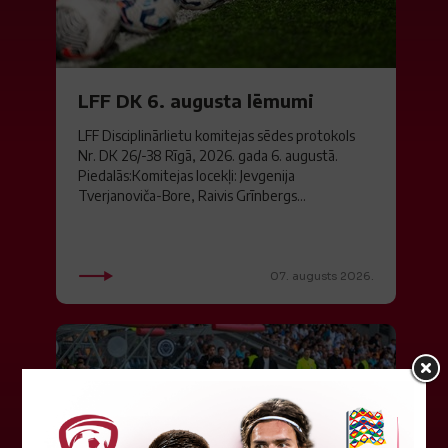
LFF DK 6. augusta lēmumi
LFF Disciplinārlietu komitejas sēdes protokols
Nr. DK 26/-38 Rīgā, 2026. gada 6. augustā.
Piedalās:Komitejas locekļi: Jevgenija
Tverjanoviča-Bore, Raivis Grīnbergs...
07. augusts 2026.