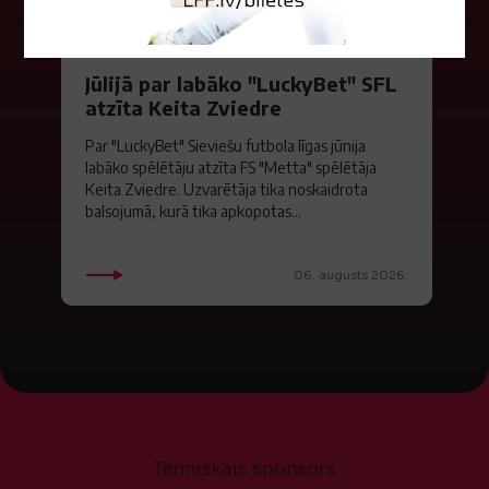
Jūlijā par labāko "LuckyBet" SFL
atzīta Keita Zviedre
Par "LuckyBet" Sieviešu futbola līgas jūnija
labāko spēlētāju atzīta FS "Metta" spēlētāja
Keita Zviedre. Uzvarētāja tika noskaidrota
balsojumā, kurā tika apkopotas...
06. augusts 2026.
Tehniskais sponsors