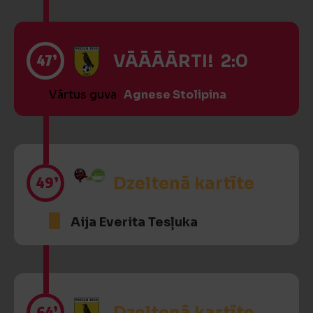
47’
VĀĀĀĀRTI! 2:0
Vārtus guva
Agnese Stolipina
49’
Dzeltenā kartīte
Aija Everita Tesļuka
64’