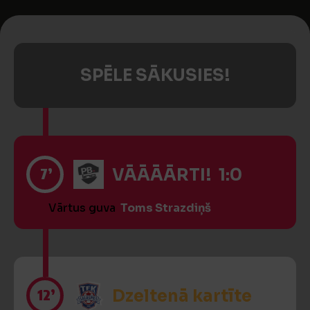
SPĒLE SĀKUSIES!
7’
VĀĀĀĀRTI! 1:0
Vārtus guva
Toms Strazdiņš
12’
Dzeltenā kartīte