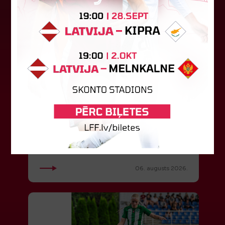
"Riga FC" iegūst handikapu, RFS
būs jāatspēlējas
Ceturtdienas vakarā savas spēles UEFA
Konferences līgas kvalifikācijas trešajā kārtā
aizvadīja divi Latvijas klubi. FC RFS izbraukumā ar
0:2 zaudēja Čehijas "Jablonec"...
06. augusts 2026.