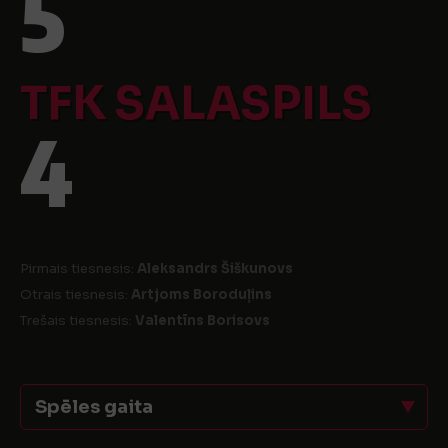
5
TFK SALASPILS
4
Pirmais tiesnesis:
Aleksandrs Šiškunovs
Otrais tiesnesis:
Artjoms Boroduļins
Trešais tiesnesis:
Valentīns Borisovs
Spēles gaita