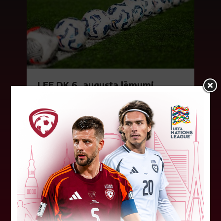
LFF DK 6. augusta lēmumi
LFF Disciplinārlietu komitejas sēdes protokols
Nr. DK 26/-38 Rīgā, 2026. gada 6. augustā.
Piedalās:Komitejas locekļi: Jevgenija
Tverjanoviča-Bore, Raivis Grīnbergs...
07. augusts 2026.