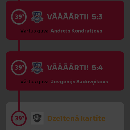
39’
VĀĀĀĀRTI! 5:3
Vārtus guva
Andrejs Kondratjevs
39’
VĀĀĀĀRTI! 5:4
Vārtus guva
Jevgēnijs Sadovņikovs
39’
Dzeltenā kartīte