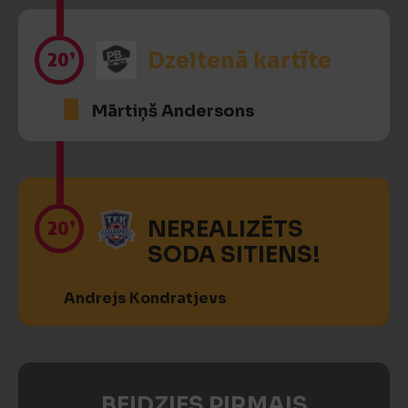
20’
Dzeltenā kartīte
Mārtiņš Andersons
20’
NEREALIZĒTS
SODA SITIENS!
Andrejs Kondratjevs
BEIDZIES PIRMAIS