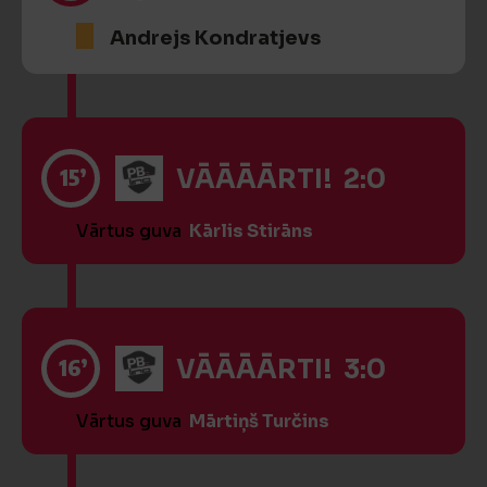
Andrejs Kondratjevs
15’
VĀĀĀĀRTI! 2:0
Vārtus guva
Kārlis Stirāns
16’
VĀĀĀĀRTI! 3:0
Vārtus guva
Mārtiņš Turčins