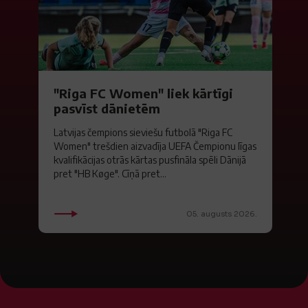
"Riga FC Women" liek kārtīgi
pasvīst dānietēm
Latvijas čempions sieviešu futbolā "Riga FC
Women" trešdien aizvadīja UEFA Čempionu līgas
kvalifikācijas otrās kārtas pusfināla spēli Dānijā
pret "HB Køge". Cīņā pret...
05. augusts 2026.