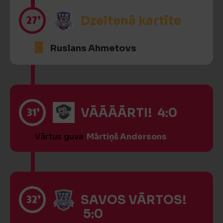
27’
Dzeltenā kartīte
Ruslans Ahmetovs
31’
VĀĀĀĀRTI! 4:0
Vārtus guva
Mārtiņš Andersons
32’
SAVOS VĀRTOS!
5:0