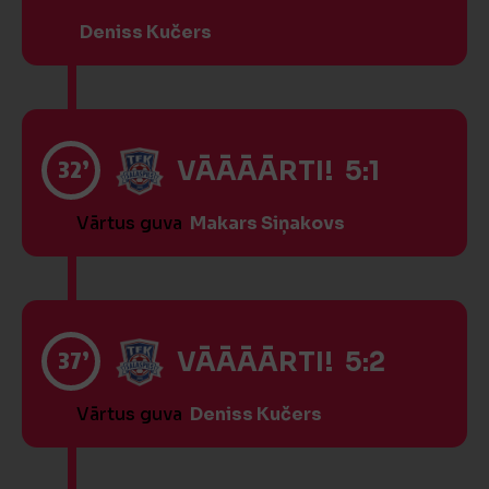
Deniss Kučers
32’
VĀĀĀĀRTI! 5:1
Vārtus guva
Makars Siņakovs
37’
VĀĀĀĀRTI! 5:2
Vārtus guva
Deniss Kučers