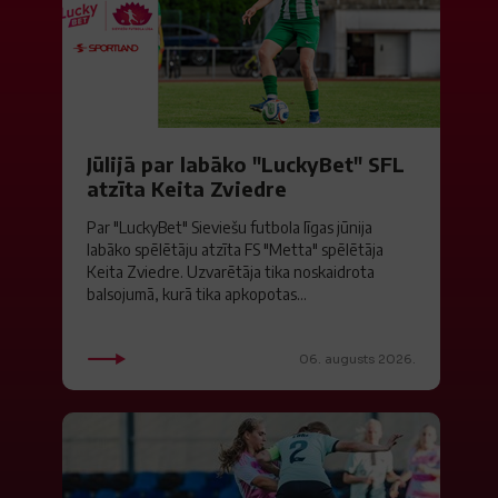
Jūlijā par labāko "LuckyBet" SFL
atzīta Keita Zviedre
Par "LuckyBet" Sieviešu futbola līgas jūnija
labāko spēlētāju atzīta FS "Metta" spēlētāja
Keita Zviedre. Uzvarētāja tika noskaidrota
balsojumā, kurā tika apkopotas...
06. augusts 2026.