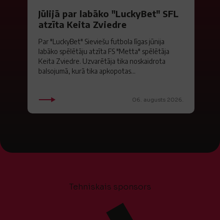
Jūlijā par labāko "LuckyBet" SFL
atzīta Keita Zviedre
Par "LuckyBet" Sieviešu futbola līgas jūnija
labāko spēlētāju atzīta FS "Metta" spēlētāja
Keita Zviedre. Uzvarētāja tika noskaidrota
balsojumā, kurā tika apkopotas...
06. augusts 2026.
Tehniskais sponsors