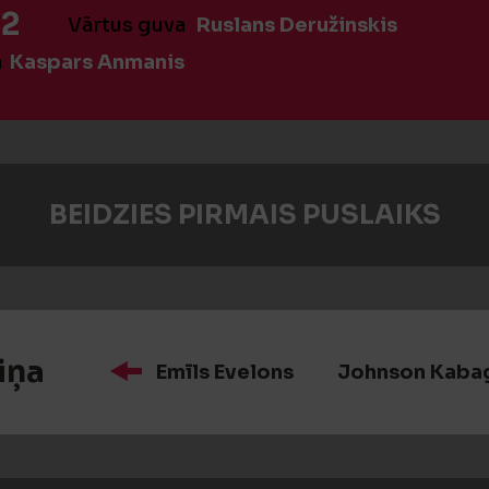
:2
Vārtus guva
Ruslans Deružinskis
a
Kaspars Anmanis
BEIDZIES PIRMAIS PUSLAIKS
iņa
Emīls Evelons
Johnson Kab