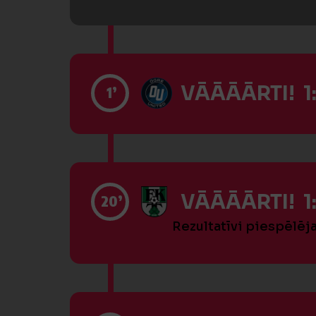
VĀĀĀĀRTI! 1
1’
VĀĀĀĀRTI! 1:
20’
Rezultatīvi piespēlēj