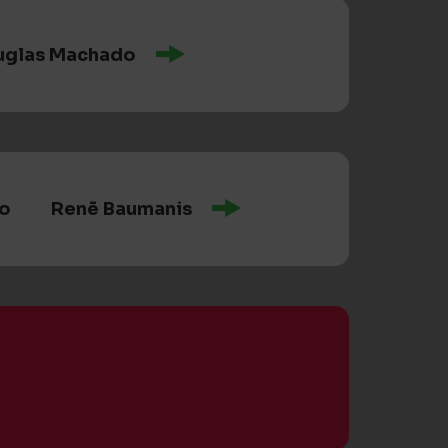
uglas Machado
lo
Renē Baumanis