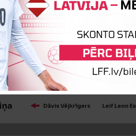
īte
Tomašs Mickēvičs
īte
Martins Štāls
iņa
Dāvis Vējkrīgers
Leif Leon E