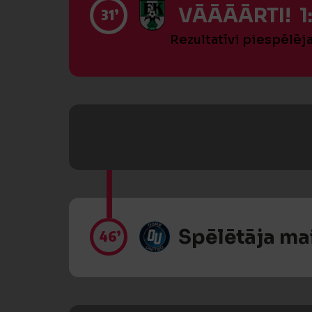
VĀĀĀĀRTI! 1
31’
Rezultatīvi piespēlēj
Spēlētāja ma
46’