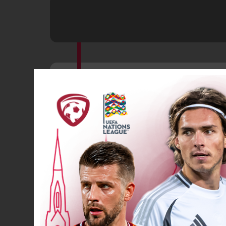
Spēlētāja ma
57’
Spēlētāja ma
57’