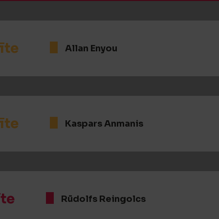
īte
Allan Enyou
īte
Kaspars Anmanis
īte
Rūdolfs Reingolcs