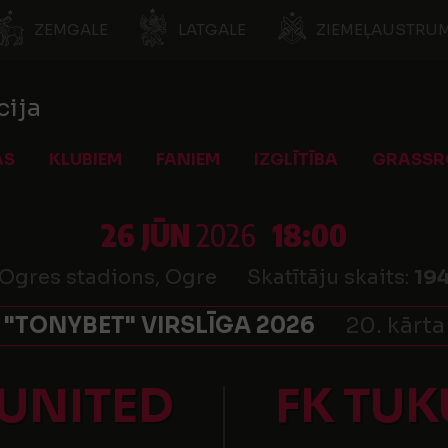
ZEMGALE
LATGALE
ZIEMEĻAUSTRUM
cija
AS
KLUBIEM
FANIEM
IZGLĪTĪBA
GRASSR
26 JŪN
2026
18:00
Ogres stadions, Ogre
Skatītāju skaits:
19
"TONYBET" VIRSLĪGA 2026
20. kārta
UNITED
FK TU