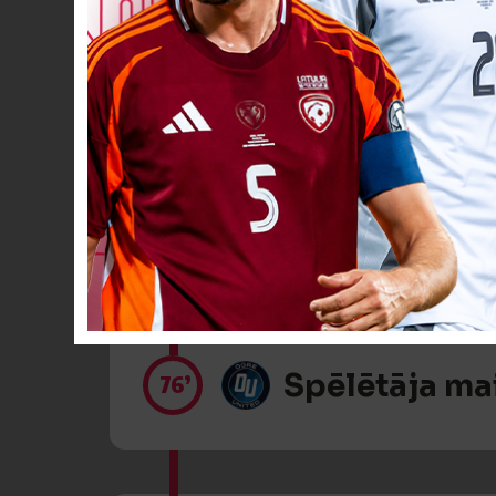
Dzeltenā kart
60’
Dzeltenā kart
73’
Spēlētāja ma
76’