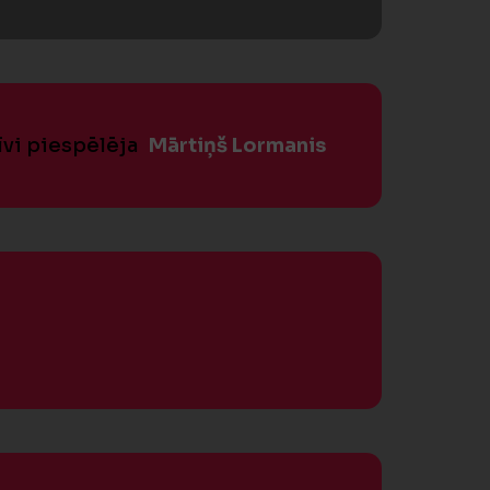
īvi piespēlēja
Mārtiņš Lormanis