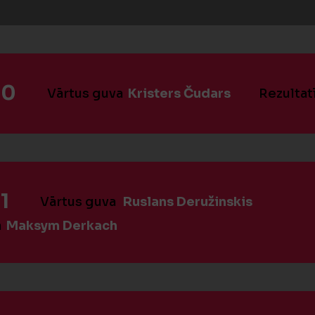
:0
Vārtus guva
Kristers Čudars
Rezultat
1
Vārtus guva
Ruslans Deružinskis
a
Maksym Derkach