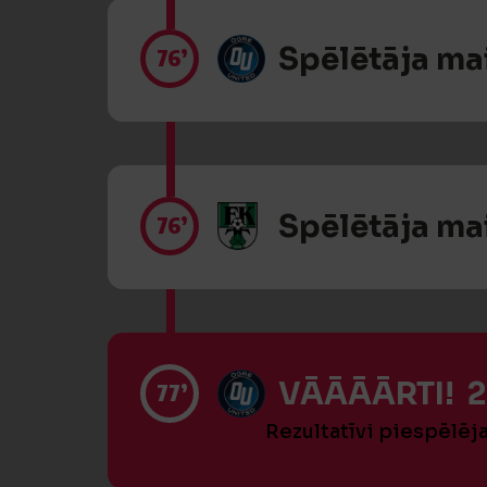
Spēlētāja ma
76’
Spēlētāja ma
76’
VĀĀĀĀRTI! 2
77’
Rezultatīvi piespēlēj