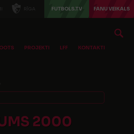
FUTBOLS.TV
FANU VEIKALS
I
RĪGA
OOTS
PROJEKTI
LFF
KONTAKTI
4
KUMS 2000