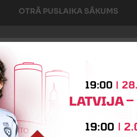
OTRĀ PUSLAIKA SĀKUMS
iņa
Vadym Mashchenko
Arsenti
iņa
Krists Kristers Gulbis
Matvii 