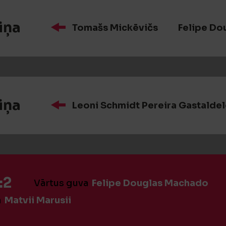
iņa
Tomašs Mickēvičs
Felipe Do
iņa
Leoni Schmidt Pereira Gastalde
:2
Vārtus guva
Felipe Douglas Machado
a
Matvii Marusii