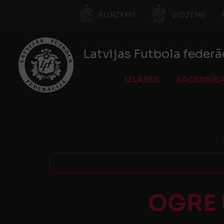
KURZEME
VIDZEME
Latvijas Futbola federā
IZLASES
SACENSĪB
OGRE 