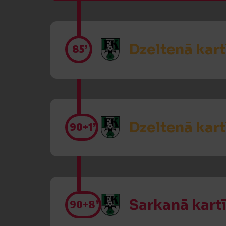
Dzeltenā kart
85’
Dzeltenā kart
90
+1’
Sarkanā kart
90
+8’