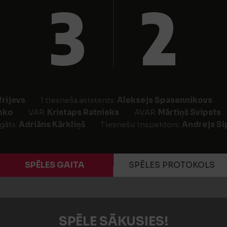
3
2
rijevs
1 tiesneša asistents:
Aleksejs Spasennikovs
nko
VAR:
Kristaps Ratnieks
AVAR:
Mārtiņš Svipsts
gāts:
Adriāns Kārkliņš
Tiesnešu inspektors:
Andrejs Si
SPĒLES GAITA
SPĒLES PROTOKOLS
SPĒLE SĀKUSIES!