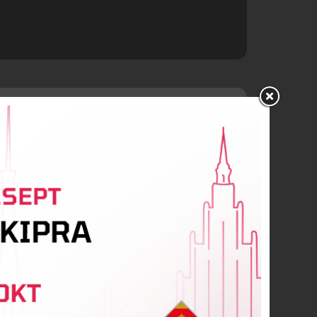
i Doroshenko
Marusii