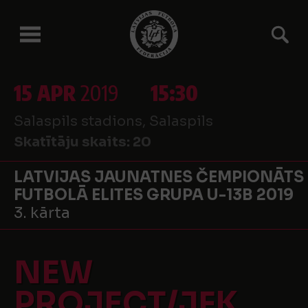
15 APR
2019
15:30
Salaspils stadions, Salaspils
Skatītāju skaits:
20
LATVIJAS JAUNATNES ČEMPIONĀTS
FUTBOLĀ ELITES GRUPA U-13B 2019
3. kārta
NEW
PROJECT/JFK