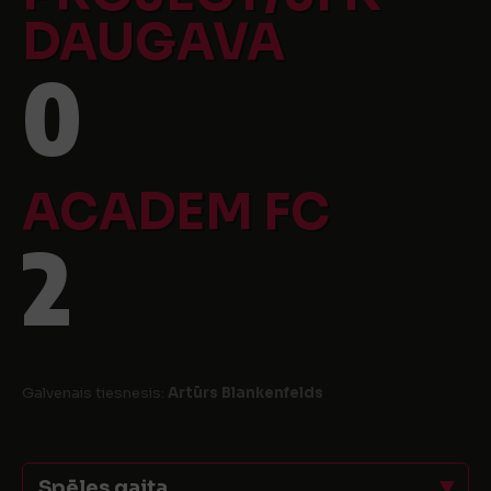
DAUGAVA
0
ACADEM FC
2
Galvenais tiesnesis:
Artūrs Blankenfelds
Spēles gaita