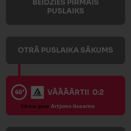
BEIDZIES PIRMAIS
PUSLAIKS
OTRĀ PUSLAIKA SĀKUMS
60’
VĀĀĀĀRTI! 0:2
Vārtus guva
Artjoms Gusarins