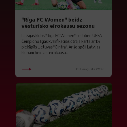
"Riga FC Women" beidz
vēsturisko eirokausu sezonu
Latvijas klubs "Riga FC Women" sestdien UEFA
Čempionu līgas kvalifikācijas otrajā kārtā ar 1:4
piekāpās Lietuvas "Gintra". Ar šo spēli Latvijas
klubam beidzās eirokausu...
08. augusts 2026.