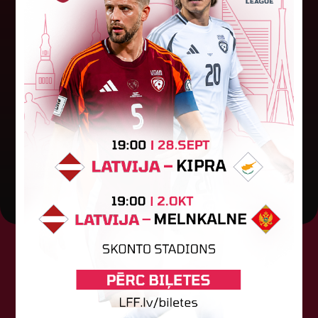
Jūlijā par labāko "LuckyBet" SFL
atzīta Keita Zviedre
Par "LuckyBet" Sieviešu futbola līgas jūnija
labāko spēlētāju atzīta FS "Metta" spēlētāja
Keita Zviedre. Uzvarētāja tika noskaidrota
balsojumā, kurā tika apkopotas...
06. augusts 2026.
Tehniskais sponsors