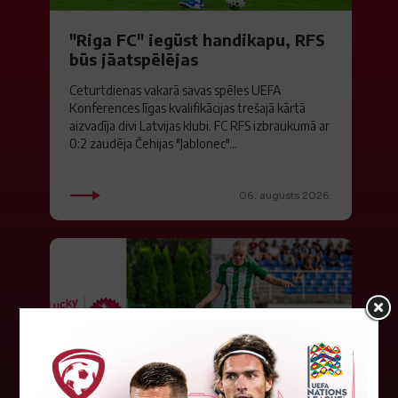
"Riga FC" iegūst handikapu, RFS
būs jāatspēlējas
Ceturtdienas vakarā savas spēles UEFA
Konferences līgas kvalifikācijas trešajā kārtā
aizvadīja divi Latvijas klubi. FC RFS izbraukumā ar
0:2 zaudēja Čehijas "Jablonec"...
06. augusts 2026.