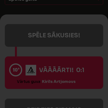
SPĒLE SĀKUSIES!
10’
VĀĀĀĀRTI! 0:1
Vārtus guva
Kirils Artjomovs