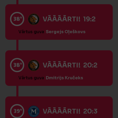
38’
VĀĀĀĀRTI! 19:2
Vārtus guva
Sergejs Oļeškovs
38’
VĀĀĀĀRTI! 20:2
Vārtus guva
Dmitrijs Kručeks
39’
VĀĀĀĀRTI! 20:3