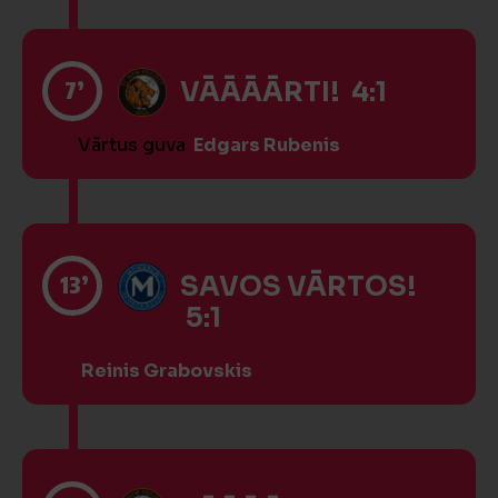
7’
VĀĀĀĀRTI! 4:1
Vārtus guva
Edgars Rubenis
13’
SAVOS VĀRTOS!
5:1
Reinis Grabovskis