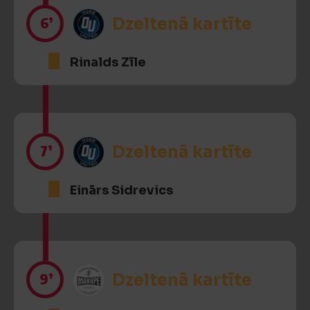
6’
Dzeltenā kartīte
Rinalds Zīle
7’
Dzeltenā kartīte
Einārs Sidrevics
9’
Dzeltenā kartīte