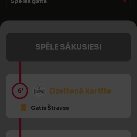
Spēles gaita
SPĒLE SĀKUSIES!
6’
Dzeltenā kartīte
Gatis Štrauss