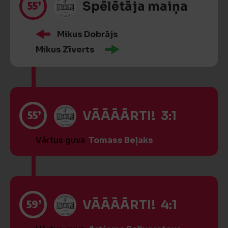
55’
Spēlētāja maiņa
Mikus Dobrājs
Mikus Zīverts
55’
VĀĀĀĀRTI! 3:1
Vārtus guva
Tomass Beļaks
59’
VĀĀĀĀRTI! 4:1