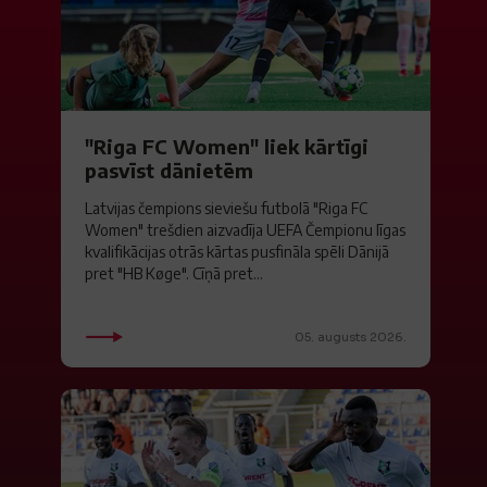
"Riga FC Women" liek kārtīgi
pasvīst dānietēm
Latvijas čempions sieviešu futbolā "Riga FC
Women" trešdien aizvadīja UEFA Čempionu līgas
kvalifikācijas otrās kārtas pusfināla spēli Dānijā
pret "HB Køge". Cīņā pret...
05. augusts 2026.