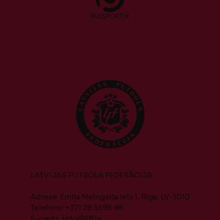
LATVIJAS FUTBOLA FEDERĀCIJA
Adrese: Emiļa Melngaiļa iela 1, Rīga, LV-1010
Telefons: +371 28 5598 98
E-pasts:
info@lff.lv