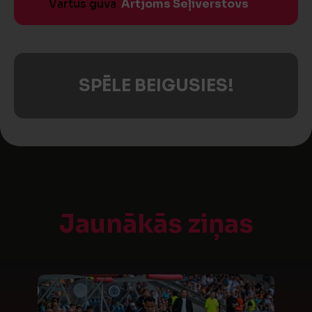
Vārtus guva
Artjoms Seļiverstovs
SPĒLE BEIGUSIES!
Jaunākās ziņas