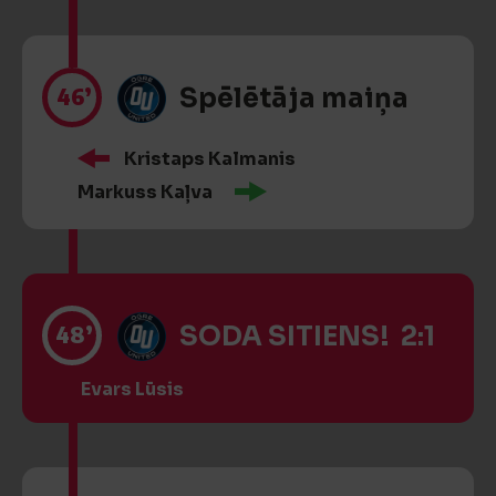
46’
Spēlētāja maiņa
Kristaps Kalmanis
Markuss Kaļva
48’
SODA SITIENS! 2:1
Evars Lūsis