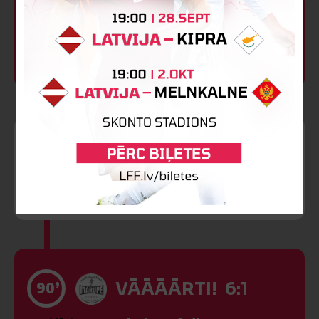
88’
VĀĀĀĀRTI! 5:1
Vārtus guva
Artjoms Seļiverstovs
88’
Dzeltenā kartīte
Regnārs Skujiņš
90’
VĀĀĀĀRTI! 6:1