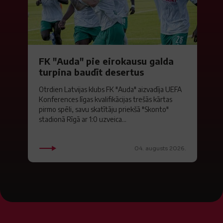
FK "Auda" pie eirokausu galda
turpina baudīt desertus
Otrdien Latvijas klubs FK "Auda" aizvadīja UEFA
Konferences līgas kvalifikācijas trešās kārtas
pirmo spēli, savu skatītāju priekšā "Skonto"
stadionā Rīgā ar 1:0 uzveica...
04. augusts 2026.