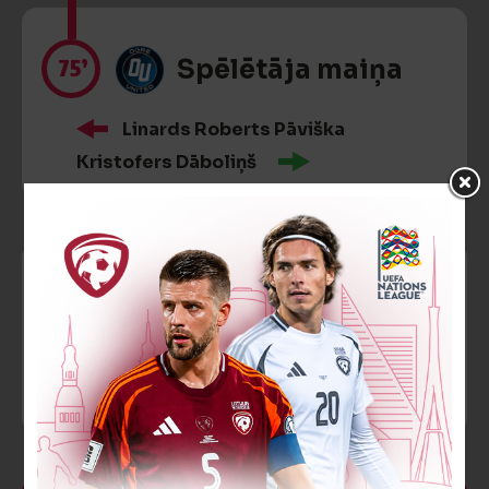
75’
Spēlētāja maiņa
Linards Roberts Pāviška
Kristofers Dāboliņš
75’
Spēlētāja maiņa
Dāvis Kvants
Jānis Priede