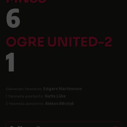
6
OGRE UNITED-2
1
Galvenais tiesnesis:
Edgars Martinsons
1 tiesneša asistents:
Gatis Lūks
2 tiesneša asistents:
Alekss Bērziņš