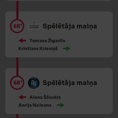
68’
Spēlētāja maiņa
Tomass Žigadlo
Kristians Krieviņš
68’
Spēlētāja maiņa
Alens Ščuckis
Anrijs Nelsons