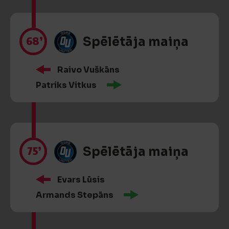
68’
Spēlētāja maiņa
Raivo Vuškāns
Patriks Vitkus
75’
Spēlētāja maiņa
Evars Lūsis
Armands Stepāns