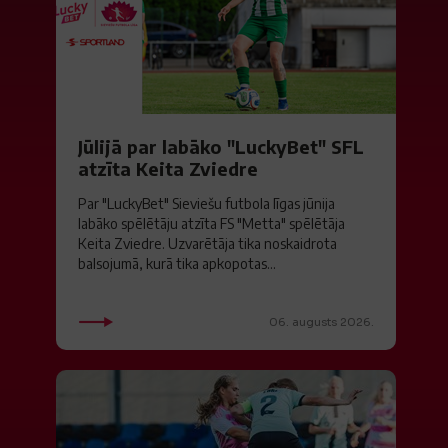
Jūlijā par labāko "LuckyBet" SFL
atzīta Keita Zviedre
Par "LuckyBet" Sieviešu futbola līgas jūnija
labāko spēlētāju atzīta FS "Metta" spēlētāja
Keita Zviedre. Uzvarētāja tika noskaidrota
balsojumā, kurā tika apkopotas...
06. augusts 2026.