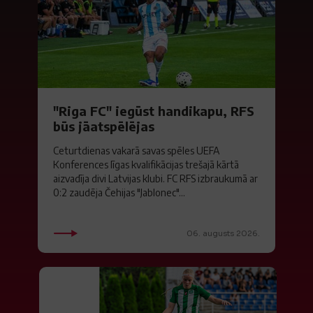
"Riga FC" iegūst handikapu, RFS
būs jāatspēlējas
Ceturtdienas vakarā savas spēles UEFA
Konferences līgas kvalifikācijas trešajā kārtā
aizvadīja divi Latvijas klubi. FC RFS izbraukumā ar
0:2 zaudēja Čehijas "Jablonec"...
06. augusts 2026.