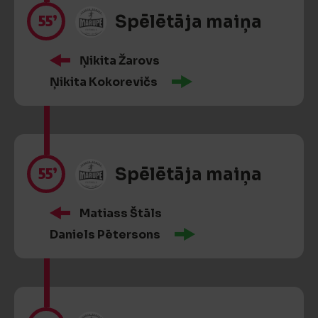
55’
Spēlētāja maiņa
Ņikita Žarovs
Ņikita Kokorevičs
55’
Spēlētāja maiņa
Matiass Štāls
Daniels Pētersons