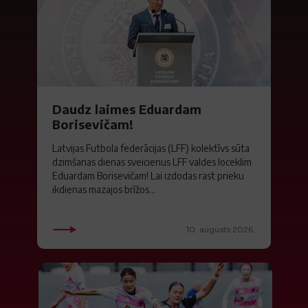
Daudz laimes Eduardam
Borisevičam!
Latvijas Futbola federācijas (LFF) kolektīvs sūta
dzimšanas dienas sveicienus LFF valdes loceklim
Eduardam Borisevičam! Lai izdodas rast prieku
ikdienas mazajos brīžos...
10. augusts 2026.