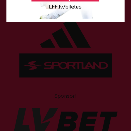
Tehniskais sponsors
Sponsori