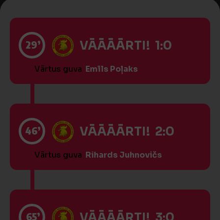
29’
VĀĀĀĀRTI! 1:0
Vārtus guva
Emīls Poļaks
46’
VĀĀĀĀRTI! 2:0
Vārtus guva
Rihards Juhnovičs
65’
VĀĀĀĀRTI! 3:0