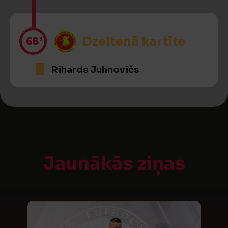
68’
Dzeltenā kartīte
Rihards Juhnovičs
Jaunākās ziņas