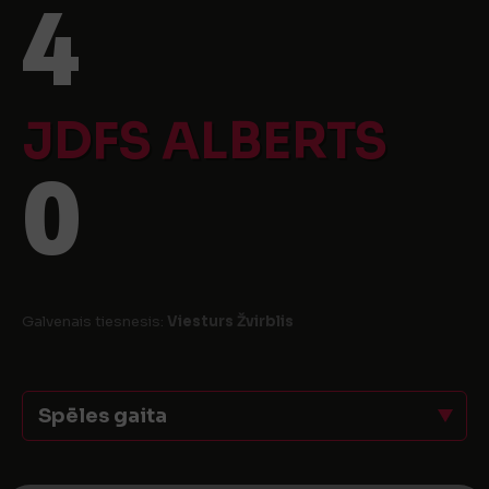
4
JDFS ALBERTS
0
Galvenais tiesnesis:
Viesturs Žvirblis
Spēles gaita