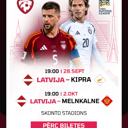
"Riga FC" iegūst handikapu, RFS
būs jāatspēlējas
Ceturtdienas vakarā savas spēles UEFA
Konferences līgas kvalifikācijas trešajā kārtā
aizvadīja divi Latvijas klubi. FC RFS izbraukumā ar
0:2 zaudēja Čehijas "Jablonec"...
06. augusts 2026.