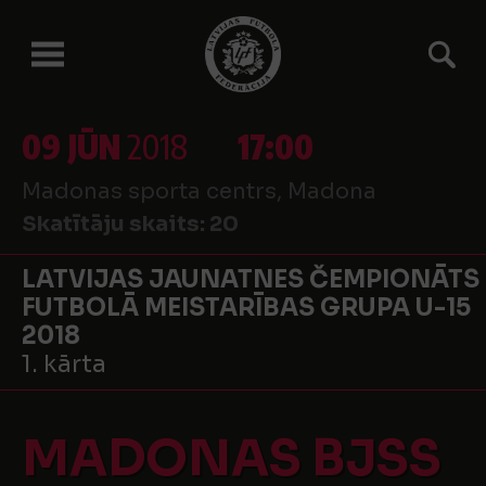
09 JŪN
2018
17:00
Madonas sporta centrs, Madona
Skatītāju skaits:
20
LATVIJAS JAUNATNES ČEMPIONĀTS
FUTBOLĀ MEISTARĪBAS GRUPA U-15
2018
1. kārta
MADONAS BJSS