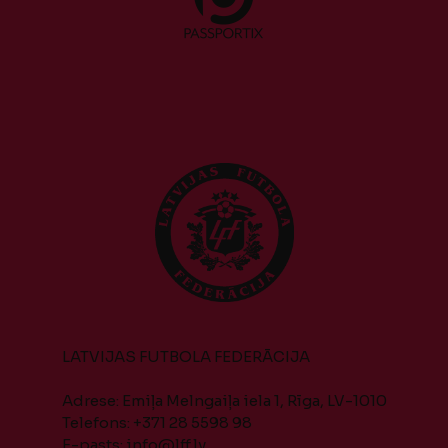
LATVIJAS FUTBOLA FEDERĀCIJA
Adrese: Emiļa Melngaiļa iela 1, Rīga, LV-1010
Telefons: +371 28 5598 98
E-pasts:
info@lff.lv