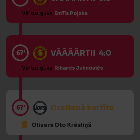
Vārtus guva
Emīls Poļaks
67’
VĀĀĀĀRTI! 4:0
Vārtus guva
Rihards Juhnovičs
67’
Dzeltenā kartīte
Olivers Oto Krēsliņš