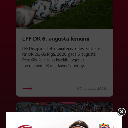
LFF DK 6. augusta lēmumi
LFF Disciplinārlietu komitejas sēdes protokols
Nr. DK 26/-38 Rīgā, 2026. gada 6. augustā.
Piedalās:Komitejas locekļi: Jevgenija
Tverjanoviča-Bore, Raivis Grīnbergs...
07. augusts 2026.