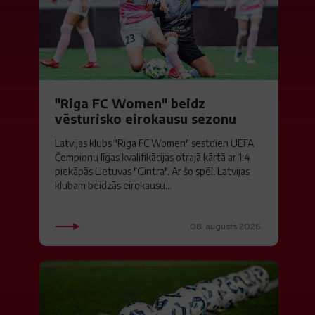
"Riga FC Women" beidz
vēsturisko eirokausu sezonu
Latvijas klubs "Riga FC Women" sestdien UEFA
Čempionu līgas kvalifikācijas otrajā kārtā ar 1:4
piekāpās Lietuvas "Gintra". Ar šo spēli Latvijas
klubam beidzās eirokausu...
08. augusts 2026.