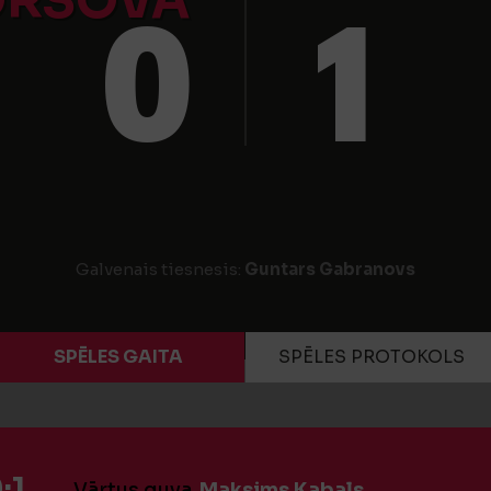
ORSOVA
0
1
Galvenais tiesnesis:
Guntars Gabranovs
SPĒLES GAITA
SPĒLES PROTOKOLS
:1
Vārtus guva
Maksims Kabaļs