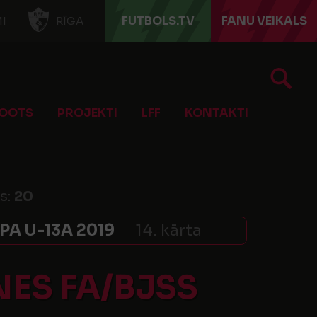
FUTBOLS.TV
FANU VEIKALS
I
RĪGA
OOTS
PROJEKTI
LFF
KONTAKTI
ts:
20
A U-13A 2019
14. kārta
ES FA/BJSS