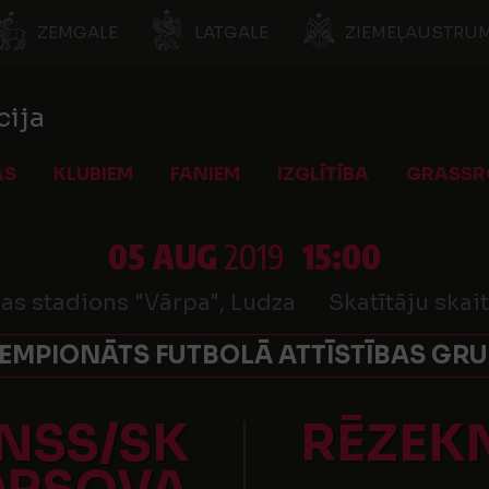
ZEMGALE
LATGALE
ZIEMEĻAUSTRUM
cija
AS
KLUBIEM
FANIEM
IZGLĪTĪBA
GRASSR
05 AUG
2019
15:00
as stadions "Vārpa", Ludza
Skatītāju skai
EMPIONĀTS FUTBOLĀ ATTĪSTĪBAS GRUP
NSS/SK
RĒZEKN