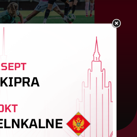
"Riga FC Women" liek kārtīgi
pasvīst dānietēm
atvijas čempions sieviešu futbolā "Riga FC
omen" trešdien aizvadīja UEFA Čempionu līgas
valifikācijas otrās kārtas pusfināla spēli Dānijā
ret "HB Køge". Cīņā pret...
05. augusts 2026.