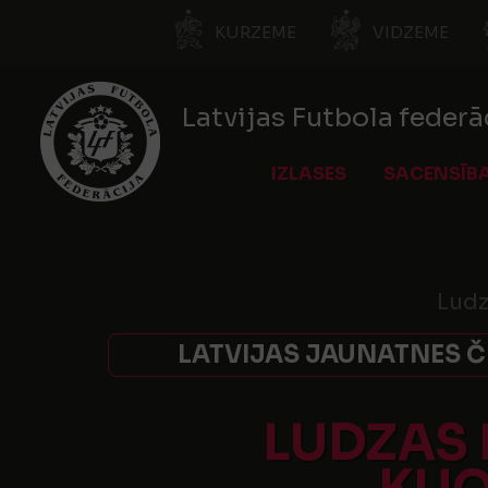
KURZEME
VIDZEME
Latvijas Futbola federā
IZLASES
SACENSĪB
Ludz
LATVIJAS JAUNATNES Č
LUDZAS 