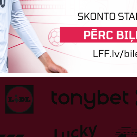
Tehniskais sponsors
Sponsori