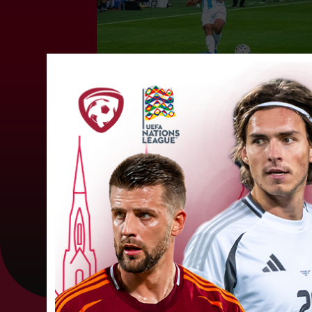
"Riga FC" iegūst handikapu, RF
būs jāatspēlējas
Ceturtdienas vakarā savas spēles UEFA
Konferences līgas kvalifikācijas trešajā kārtā
aizvadīja divi Latvijas klubi. FC RFS izbraukumā 
0:2 zaudēja Čehijas "Jablonec"...
06. augusts 202