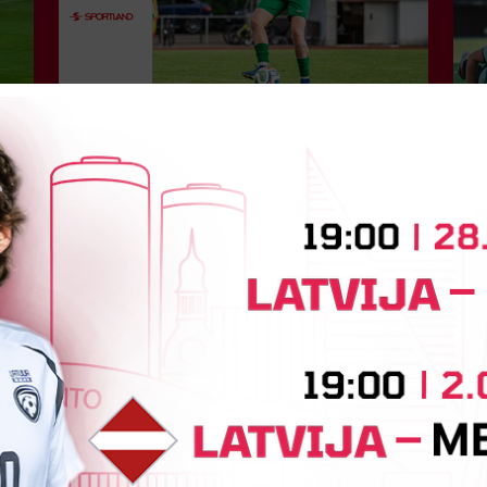
S
Jūlijā par labāko "LuckyBet" SFL
atzīta Keita Zviedre
Par "LuckyBet" Sieviešu futbola līgas jūnija
L
labāko spēlētāju atzīta FS "Metta" spēlētāja
W
ar
Keita Zviedre. Uzvarētāja tika noskaidrota
k
balsojumā, kurā tika apkopotas...
p
6.
06. augusts 2026.