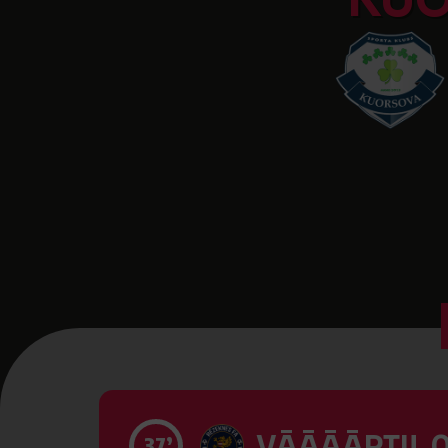
KU
VĀĀĀĀRTI! 0
37’