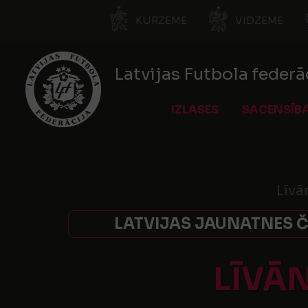
KURZEME
VIDZEME
Latvijas Futbola federā
IZLASES
SACENSĪB
Līvā
LATVIJAS JAUNATNES Č
LĪVĀ