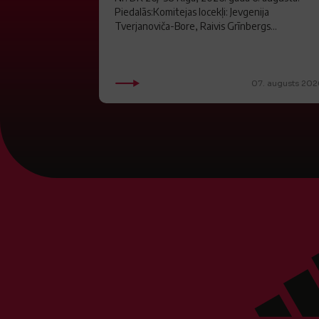
Piedalās:Komitejas locekļi: Jevgenija
Tverjanoviča-Bore, Raivis Grīnbergs...
07. augusts 202