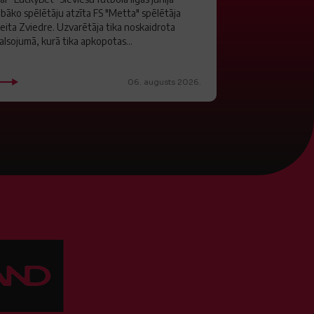
abāko spēlētāju atzīta FS "Metta" spēlētāja
eita Zviedre. Uzvarētāja tika noskaidrota
alsojumā, kurā tika apkopotas...
06. augusts 2026.