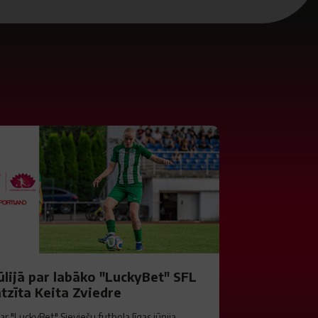
ūlijā par labāko "LuckyBet" SFL
tzīta Keita Zviedre
ar "LuckyBet" Sieviešu futbola līgas jūnija