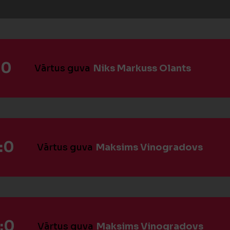
:0
Vārtus guva
Niks Markuss Olants
:0
Vārtus guva
Maksims Vinogradovs
:0
Vārtus guva
Maksims Vinogradovs