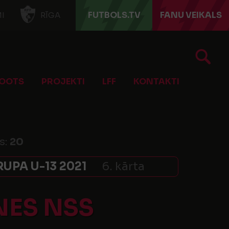
FUTBOLS.TV
FANU VEIKALS
I
RĪGA
OOTS
PROJEKTI
LFF
KONTAKTI
s:
20
UPA U-13 2021
6. kārta
NES NSS