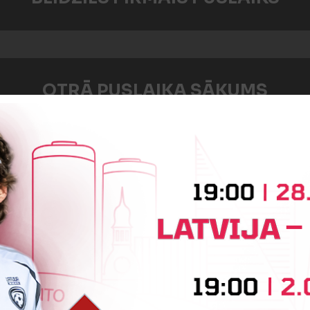
OTRĀ PUSLAIKA SĀKUMS
:0
Vārtus guva
Maksims Vinogradovs
:0
Vārtus guva
Nikita Lipskis