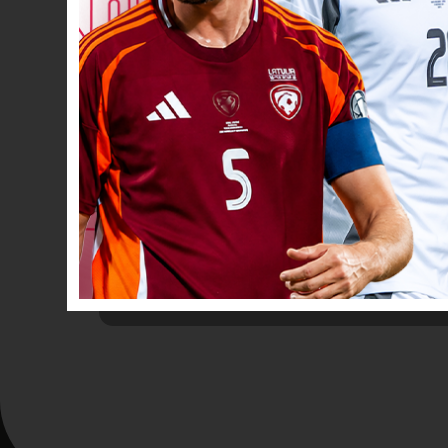
VĀĀĀĀRTI! 8
41’