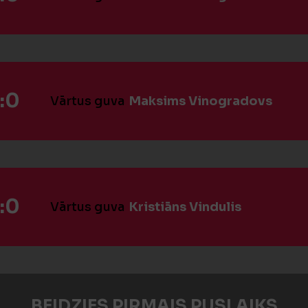
:0
Vārtus guva
Maksims Vinogradovs
:0
Vārtus guva
Kristiāns Vindulis
BEIDZIES PIRMAIS PUSLAIKS