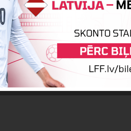
:0
Vārtus guva
Kristiāns Vindulis
SPĒLE BEIGUSIES!