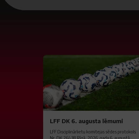
LFF DK 6. augusta lēmumi
LFF Disciplinārlietu komitejas sēdes protokols
Nr. DK 26/-38 Rīgā, 2026. gada 6. augustā.