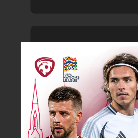
VĀĀĀĀRTI! 6
37’
VĀĀĀĀRTI! 7
39’