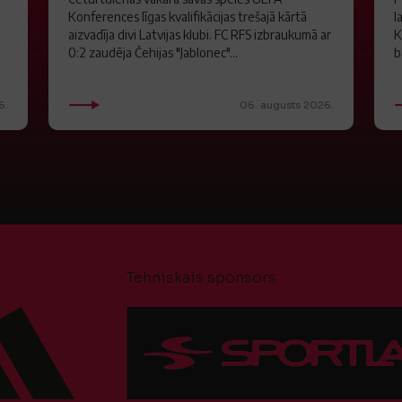
Konferences līgas kvalifikācijas trešajā kārtā
l
aizvadīja divi Latvijas klubi. FC RFS izbraukumā ar
K
0:2 zaudēja Čehijas "Jablonec"...
b
6.
06. augusts 2026.
Tehniskais sponsors