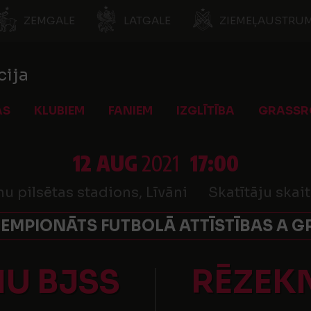
ZEMGALE
LATGALE
ZIEMEĻAUSTRUM
cija
AS
KLUBIEM
FANIEM
IZGLĪTĪBA
GRASSR
12 AUG
2021
17:00
nu pilsētas stadions, Līvāni
Skatītāju skait
EMPIONĀTS FUTBOLĀ ATTĪSTĪBAS A GR
NU BJSS
RĒZEK