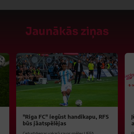
Jaunākās ziņas
"Riga FC" iegūst handikapu, RFS
J
būs jāatspēlējas
a
Ceturtdienas vakarā savas spēles UEFA
P