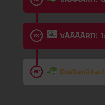
VĀĀĀĀRTI! 1:
28’
Dzeltenā kart
61’