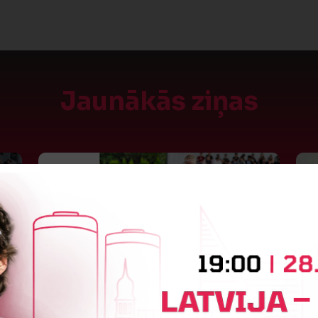
Jaunākās ziņas
S
Jūlijā par labāko "LuckyBet" SFL