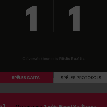
1
1
Galvenais tiesnesis:
Rūdis Rozītis
SPĒLES GAITA
SPĒLES PROTOKOLS
:1
Vārtus guva
Jurģis Eihentāls-Šterns