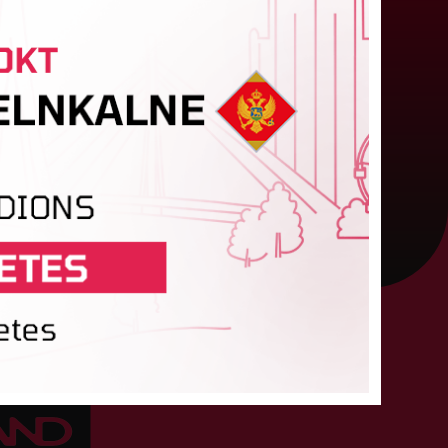
pasvīst dānietēm
atvijas čempions sieviešu futbolā "Riga FC
omen" trešdien aizvadīja UEFA Čempionu līgas
valifikācijas otrās kārtas pusfināla spēli Dānijā
ret "HB Køge". Cīņā pret...
05. augusts 2026.