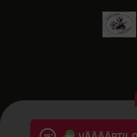
VĀĀĀĀRTI! 0
18’