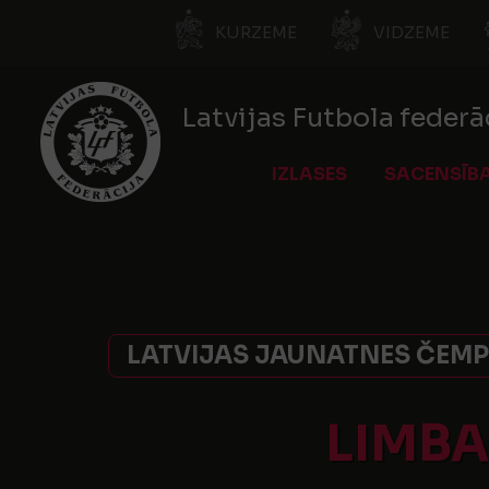
KURZEME
VIDZEME
Latvijas Futbola federā
IZLASES
SACENSĪB
LATVIJAS JAUNATNES ČEMPI
LIMBA