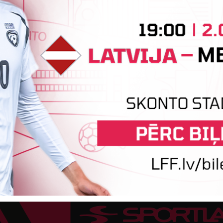
atzīta Keita Zviedre
Par "LuckyBet" Sieviešu futbola līgas jūnija
L
labāko spēlētāju atzīta FS "Metta" spēlētāja
W
ar
Keita Zviedre. Uzvarētāja tika noskaidrota
k
balsojumā, kurā tika apkopotas...
p
6.
06. augusts 2026.
Tehniskais sponsors