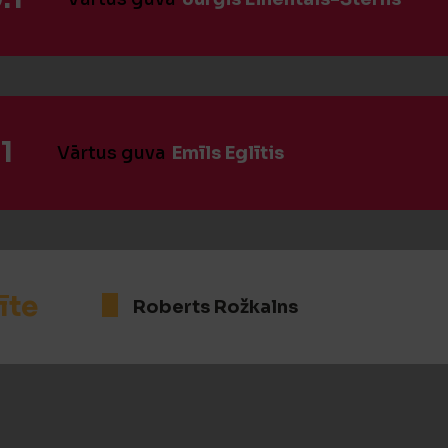
1
Vārtus guva
Emīls Eglītis
īte
Roberts Rožkalns