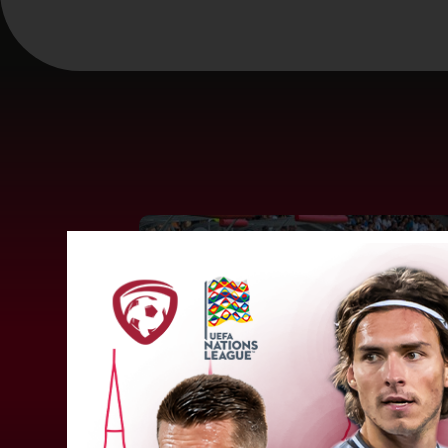
"Riga FC" iegūst handikapu, RF