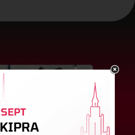
"Riga FC Women" liek kārtīgi