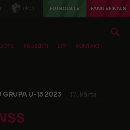
FUTBOLS.TV
FANU VEIKALS
I
RĪGA
OOTS
PROJEKTI
LFF
KONTAKTI
 GRUPA U-15 2023
17. kārta
NSS