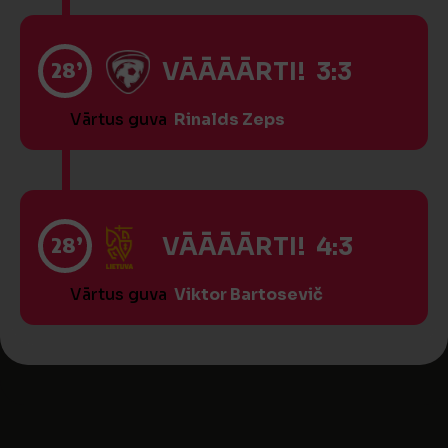
28’
VĀĀĀĀRTI! 3:3
Vārtus guva
Rinalds Zeps
28’
VĀĀĀĀRTI! 4:3
Vārtus guva
Viktor Bartosevič