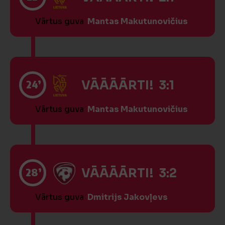
Vārtus guva
Mantas Makutunovičius
24’
VĀĀĀĀRTI! 3:1
Vārtus guva
Mantas Makutunovičius
28’
VĀĀĀĀRTI! 3:2
Vārtus guva
Dmitrijs Jakovļevs