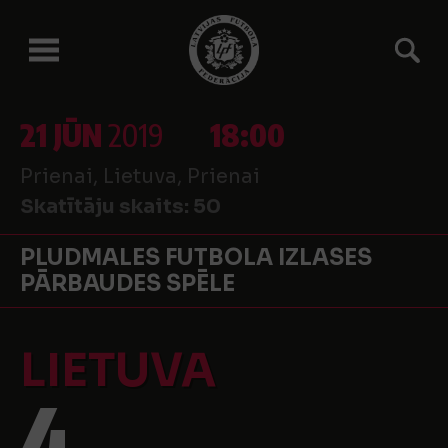
21 JŪN
2019
18:00
Prienai, Lietuva, Prienai
Skatītāju skaits:
50
PLUDMALES FUTBOLA IZLASES
PĀRBAUDES SPĒLE
LIETUVA
4