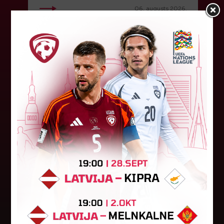
06. augusts 2026.
"Riga FC Women" liek kārtīgi
pasvīst dānietēm
Latvijas čempions sieviešu futbolā "Riga FC
Women" trešdien aizvadīja UEFA Čempionu līgas
kvalifikācijas otrās kārtas pusfināla spēli Dānijā
pret "HB Køge". Cīņā pret...