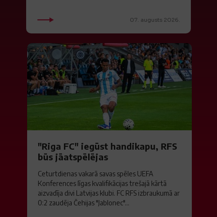
07. augusts 2026.
"Riga FC" iegūst handikapu, RFS
būs jāatspēlējas
Ceturtdienas vakarā savas spēles UEFA
Konferences līgas kvalifikācijas trešajā kārtā
aizvadīja divi Latvijas klubi. FC RFS izbraukumā ar
0:2 zaudēja Čehijas "Jablonec"...