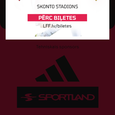
05. augusts 2026.
Tehniskais sponsors