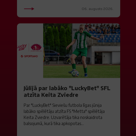
06. augusts 2026.
Jūlijā par labāko "LuckyBet" SFL
atzīta Keita Zviedre
Par "LuckyBet" Sieviešu futbola līgas jūnija
labāko spēlētāju atzīta FS "Metta" spēlētāja
Keita Zviedre. Uzvarētāja tika noskaidrota
balsojumā, kurā tika apkopotas...