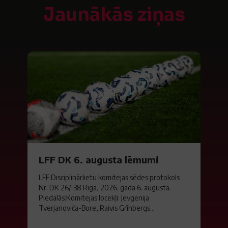
Jaunākās ziņas
LFF DK 6. augusta lēmumi
LFF Disciplinārlietu komitejas sēdes protokols
Nr. DK 26/-38 Rīgā, 2026. gada 6. augustā.
Piedalās:Komitejas locekļi: Jevgenija
Tverjanoviča-Bore, Raivis Grīnbergs...