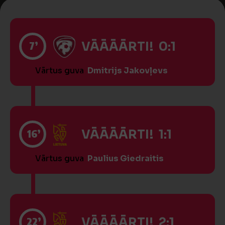
7’
VĀĀĀĀRTI! 0:1
Vārtus guva
Dmitrijs Jakovļevs
16’
VĀĀĀĀRTI! 1:1
Vārtus guva
Paulius Giedraitis
22’
VĀĀĀĀRTI! 2:1