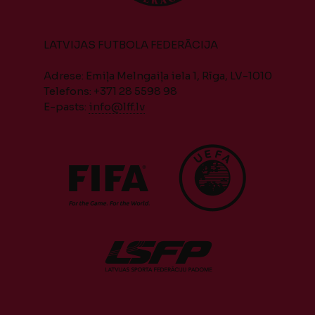
LATVIJAS FUTBOLA FEDERĀCIJA
Adrese: Emiļa Melngaiļa iela 1, Rīga, LV-1010
Telefons: +371 28 5598 98
E-pasts:
info@lff.lv