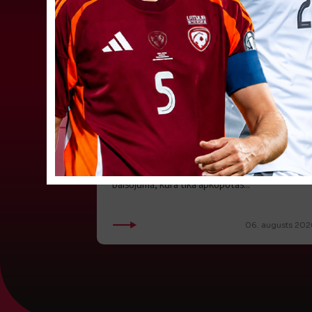
Jūlijā par labāko "LuckyBet" SFL
atzīta Keita Zviedre
Par "LuckyBet" Sieviešu futbola līgas jūnija
labāko spēlētāju atzīta FS "Metta" spēlētāja
Keita Zviedre. Uzvarētāja tika noskaidrota
balsojumā, kurā tika apkopotas...
06. augusts 202