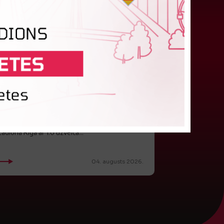
FK "Auda" pie eirokausu galda
turpina baudīt desertus
trdien Latvijas klubs FK "Auda" aizvadīja UEFA
onferences līgas kvalifikācijas trešās kārtas
irmo spēli, savu skatītāju priekšā "Skonto"
tadionā Rīgā ar 1:0 uzveica...
04. augusts 2026.