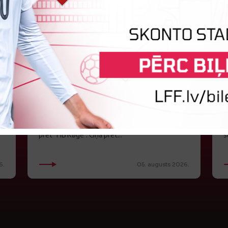
"Riga FC Women" liek kārtīgi
pasvīst dānietēm
Latvijas čempions sieviešu futbolā "Riga FC
O
Women" trešdien aizvadīja UEFA Čempionu līgas
K
kvalifikācijas otrās kārtas pusfināla spēli Dānijā
p
pret "HB Køge". Cīņā pret...
s
6.
05. augusts 2026.