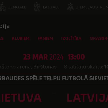
ZEMGALE
LATGALE
ZIEMEĻAUSTRUM
cija
AS
KLUBIEM
FANIEM
IZGLĪTĪBA
GRASSR
23 MAR
2024
13:00
rštono arena, Birštonas
Skatītāju skaits:
1
RBAUDES SPĒLE TELPU FUTBOLĀ SIEVIE
LIETUVA
LATVIJ