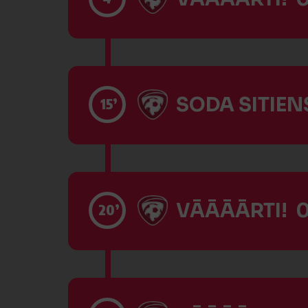
SODA SITIENS
15’
VĀĀĀĀRTI! 0
20’