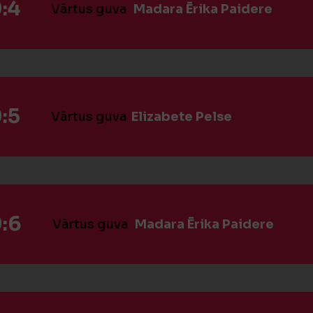
:4
Vārtus guva
Madara Ērika Paidere
:5
Vārtus guva
Elizabete Pelse
:6
Vārtus guva
Madara Ērika Paidere