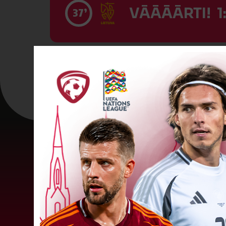
VĀĀĀĀRTI! 1
37’