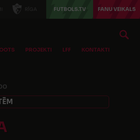
FUTBOLS.TV
FANU VEIKALS
I
RĪGA
OOTS
PROJEKTI
LFF
KONTAKTI
00
TĒM
A