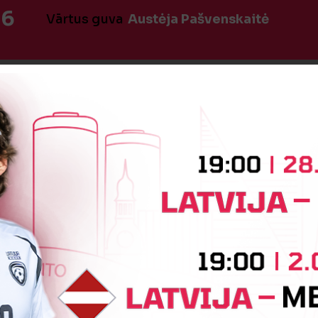
:6
Vārtus guva
Austėja Pašvenskaitė
Jaunākās ziņas