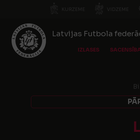
KURZEME
VIDZEME
Latvijas Futbola federā
IZLASES
SACENSĪB
Bi
PĀ