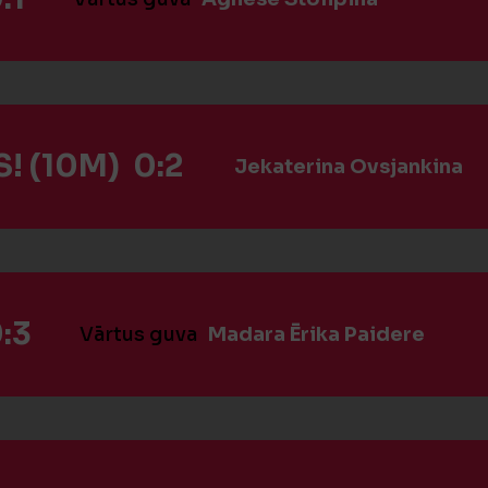
! (10M) 0:2
Jekaterina Ovsjankina
:3
Vārtus guva
Madara Ērika Paidere