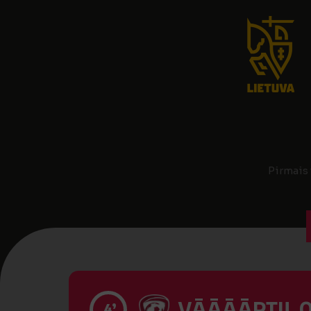
Pirmais 
VĀĀĀĀRTI! 0
4’