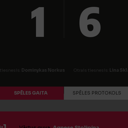
1
6
tiesnesis:
Dominykas Norkus
Otrais tiesnesis:
Lina Skl
SPĒLES GAITA
SPĒLES PROTOKOLS
:1
Vārtus guva
Agnese Stolipina