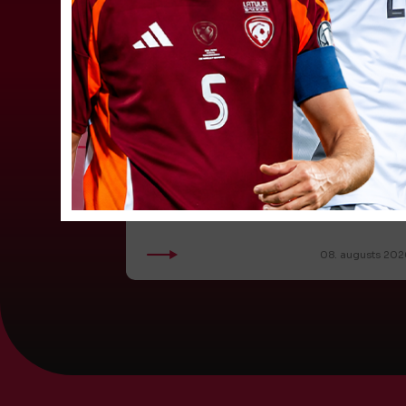
"Riga FC Women" beidz
vēsturisko eirokausu sezonu
Latvijas klubs "Riga FC Women" sestdien UEFA
Čempionu līgas kvalifikācijas otrajā kārtā ar 1:4
piekāpās Lietuvas "Gintra". Ar šo spēli Latvijas
klubam beidzās eirokausu...
08. augusts 202