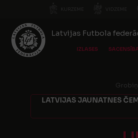
KURZEME
VIDZEME
Latvijas Futbola federā
IZLASES
SACENSĪB
Grobiņ
LATVIJAS JAUNATNES ČEM
L