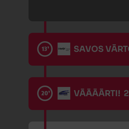
SAVOS VĀRTO
13’
VĀĀĀĀRTI! 2
20’