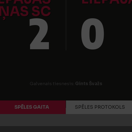
ŅAS SC
2
0
Galvenais tiesnesis:
Gints Švažs
SPĒLES GAITA
SPĒLES PROTOKOLS