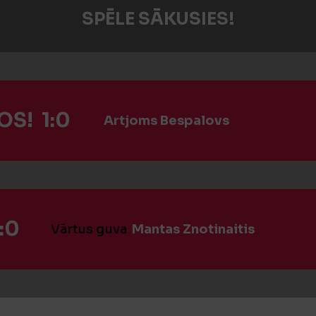
SPĒLE SĀKUSIES!
S! 1:0
Artjoms Bespalovs
:0
Vārtus guva
Mantas Znotinaitis