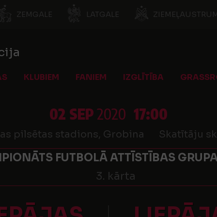
ZEMGALE
LATGALE
ZIEMEĻAUSTRUM
cija
AS
KLUBIEM
FANIEM
IZGLĪTĪBA
GRASSR
02 SEP
2020
17:00
as pilsētas stadions, Grobina
Skatītāju sk
PIONĀTS FUTBOLĀ ATTĪSTĪBAS GRUPA
3. kārta
IEPĀJAS
LIEPĀJ