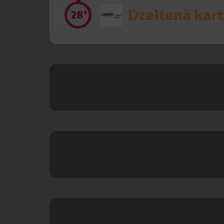
Dzeltenā kart
28’