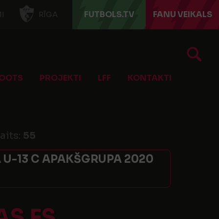
FUTBOLS.TV
FANU VEIKALS
I
RĪGA
OOTS
PROJEKTI
LFF
KONTAKTI
aits:
55
 U-13 C APAKŠGRUPA 2020
AS FS