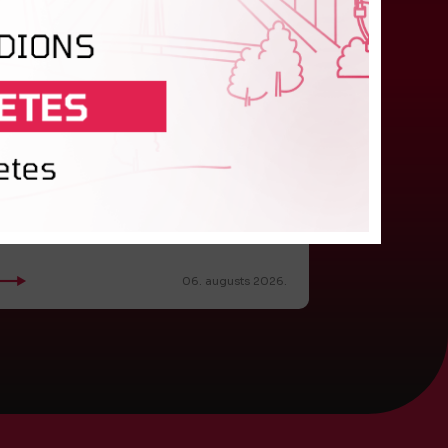
"Riga FC" iegūst handikapu, RFS
būs jāatspēlējas
eturtdienas vakarā savas spēles UEFA
onferences līgas kvalifikācijas trešajā kārtā
izvadīja divi Latvijas klubi. FC RFS izbraukumā ar
:2 zaudēja Čehijas "Jablonec"...
06. augusts 2026.