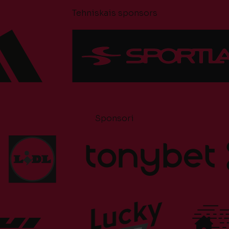
Tehniskais sponsors
Sponsori