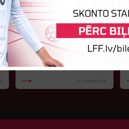
LFF DK 6. augusta lēmumi
LFF Disciplinārlietu komitejas sēdes protokols
Nr. DK 26/-38 Rīgā, 2026. gada 6. augustā.
C
Piedalās:Komitejas locekļi: Jevgenija
K
Tverjanoviča-Bore, Raivis Grīnbergs...
a
0
6.
07. augusts 2026.