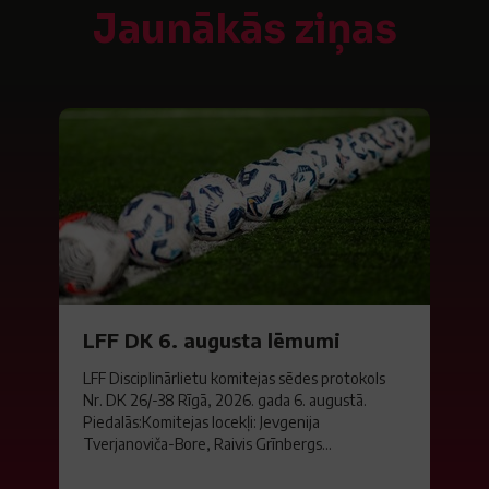
Jaunākās ziņas
LFF DK 6. augusta lēmumi
LFF Disciplinārlietu komitejas sēdes protokols
Nr. DK 26/-38 Rīgā, 2026. gada 6. augustā.
Piedalās:Komitejas locekļi: Jevgenija
Tverjanoviča-Bore, Raivis Grīnbergs...