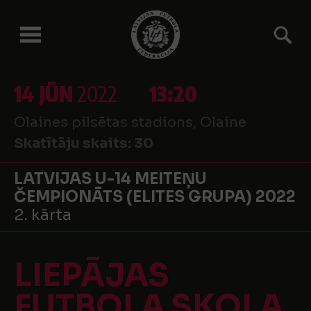
14 JŪN
2022
13:20
Olaines pilsētas stadions, Olaine
Skatītāju skaits:
30
LATVIJAS U-14 MEITEŅU
ČEMPIONĀTS (ELITES GRUPA) 2022
2. kārta
LIEPĀJAS
FUTBOLA SKOLA