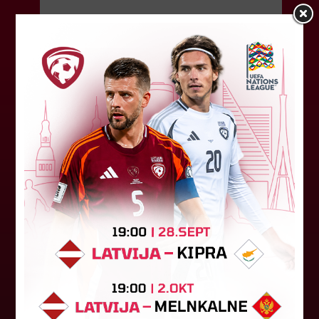
06. augusts 2026.
Jūlijā par labāko "LuckyBet" SFL
atzīta Keita Zviedre
Par "LuckyBet" Sieviešu futbola līgas jūnija
labāko spēlētāju atzīta FS "Metta" spēlētāja
Keita Zviedre. Uzvarētāja tika noskaidrota
balsojumā, kurā tika apkopotas...