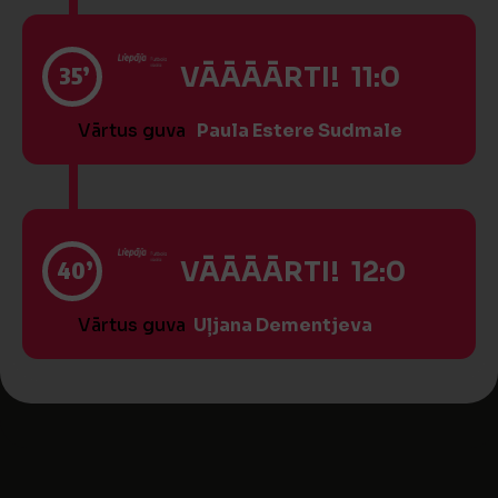
35’
VĀĀĀĀRTI! 11:0
Vārtus guva
Paula Estere Sudmale
40’
VĀĀĀĀRTI! 12:0
Vārtus guva
Uļjana Dementjeva