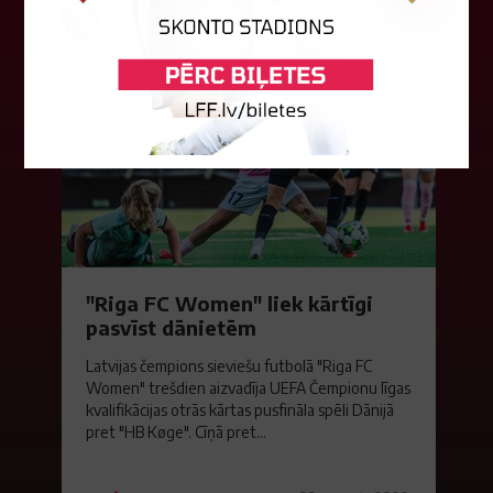
06. augusts 2026.
"Riga FC Women" liek kārtīgi
pasvīst dānietēm
Latvijas čempions sieviešu futbolā "Riga FC
Women" trešdien aizvadīja UEFA Čempionu līgas
kvalifikācijas otrās kārtas pusfināla spēli Dānijā
pret "HB Køge". Cīņā pret...