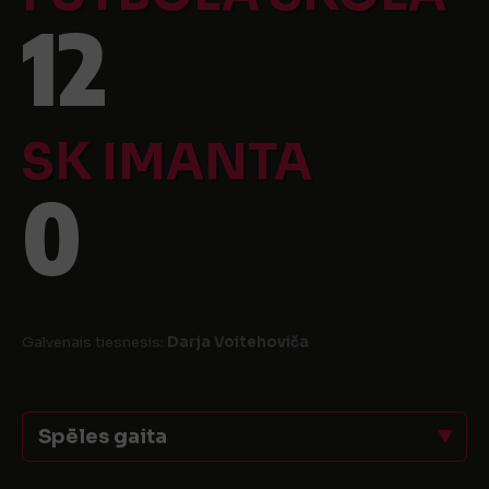
12
SK IMANTA
0
Galvenais tiesnesis:
Darja Voitehoviča
Spēles gaita