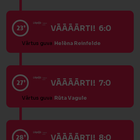
23’
VĀĀĀĀRTI! 6:0
Vārtus guva
Helēna Reinfelde
27’
VĀĀĀĀRTI! 7:0
Vārtus guva
Rūta Vagule
28’
VĀĀĀĀRTI! 8:0