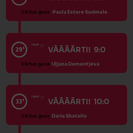
Vārtus guva
Paula Estere Sudmale
29’
VĀĀĀĀRTI! 9:0
Vārtus guva
Uļjana Dementjeva
33’
VĀĀĀĀRTI! 10:0
Vārtus guva
Daria Shatailo