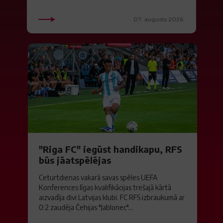
07. augusts 2026.
"Riga FC" iegūst handikapu, RFS
būs jāatspēlējas
Ceturtdienas vakarā savas spēles UEFA
Konferences līgas kvalifikācijas trešajā kārtā
aizvadīja divi Latvijas klubi. FC RFS izbraukumā ar
0:2 zaudēja Čehijas "Jablonec"...