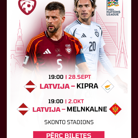
FK "Auda" pie eirokausu galda
turpina baudīt desertus
Otrdien Latvijas klubs FK "Auda" aizvadīja UEFA
Konferences līgas kvalifikācijas trešās kārtas
pirmo spēli, savu skatītāju priekšā "Skonto"
stadionā Rīgā ar 1:0 uzveica...
04. augusts 2026.