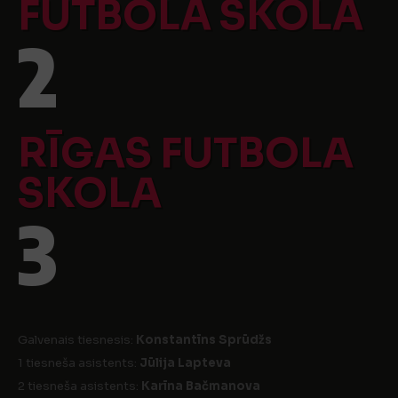
FUTBOLA SKOLA
2
RĪGAS FUTBOLA
SKOLA
3
Galvenais tiesnesis:
Konstantīns Sprūdžs
1 tiesneša asistents:
Jūlija Lapteva
2 tiesneša asistents:
Karīna Bačmanova