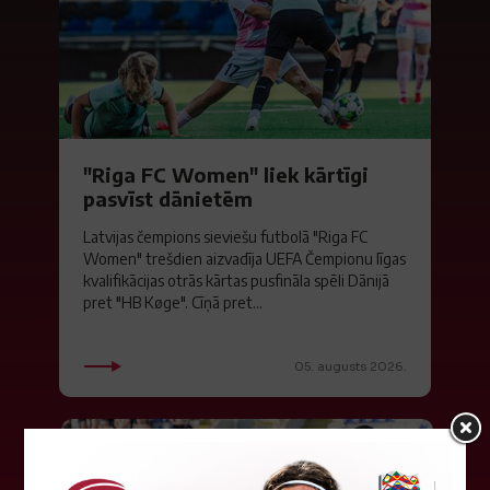
"Riga FC Women" liek kārtīgi
pasvīst dānietēm
Latvijas čempions sieviešu futbolā "Riga FC
Women" trešdien aizvadīja UEFA Čempionu līgas
kvalifikācijas otrās kārtas pusfināla spēli Dānijā
pret "HB Køge". Cīņā pret...
05. augusts 2026.