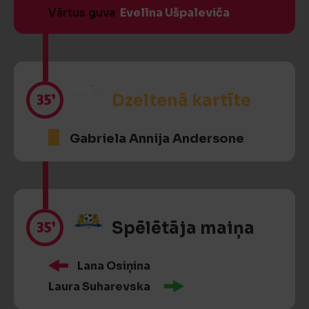
Vārtus guva
Evelīna Ušpaleviča
35’
Dzeltenā kartīte
Gabriela Annija Andersone
35’
Spēlētāja maiņa
Lana Osiņina
Laura Suharevska