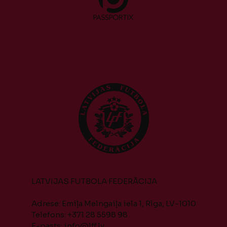
LATVIJAS FUTBOLA FEDERĀCIJA
Adrese: Emiļa Melngaiļa iela 1, Rīga, LV-1010
Telefons: +371 28 5598 98
E-pasts:
info@lff.lv