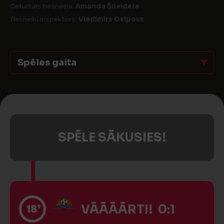
Ceturtais tiesnesis:
Amanda Šneidere
Tiesnešu inspektors:
Vladimirs Osipovs
Spēles gaita
SPĒLE SĀKUSIES!
18’
VĀĀĀĀRTI! 0:1