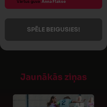
Vārtus guva
Anna Flakse
SPĒLE BEIGUSIES!
Jaunākās ziņas