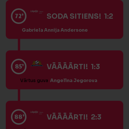
72’
SODA SITIENS! 1:2
Gabriela Annija Andersone
85’
VĀĀĀĀRTI! 1:3
Vārtus guva
Angelīna Jegorova
88’
VĀĀĀĀRTI! 2:3