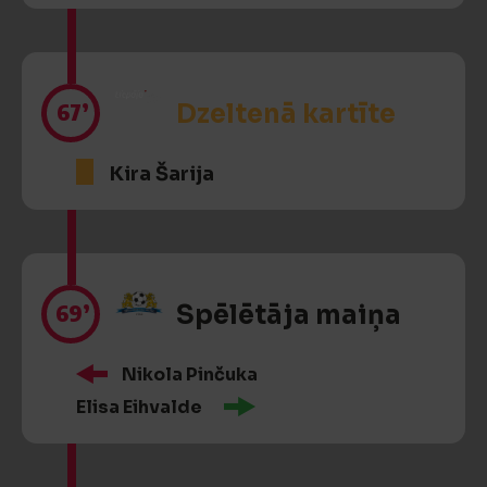
67’
Dzeltenā kartīte
Kira Šarija
69’
Spēlētāja maiņa
Nikola Pinčuka
Elisa Eihvalde