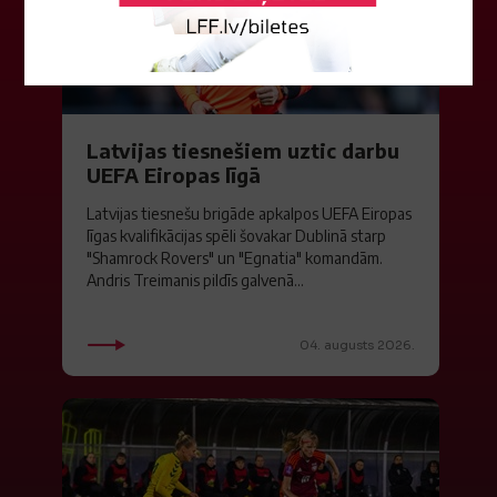
Latvijas tiesnešiem uztic darbu
UEFA Eiropas līgā
Latvijas tiesnešu brigāde apkalpos UEFA Eiropas
līgas kvalifikācijas spēli šovakar Dublinā starp
"Shamrock Rovers" un "Egnatia" komandām.
Andris Treimanis pildīs galvenā...
04. augusts 2026.