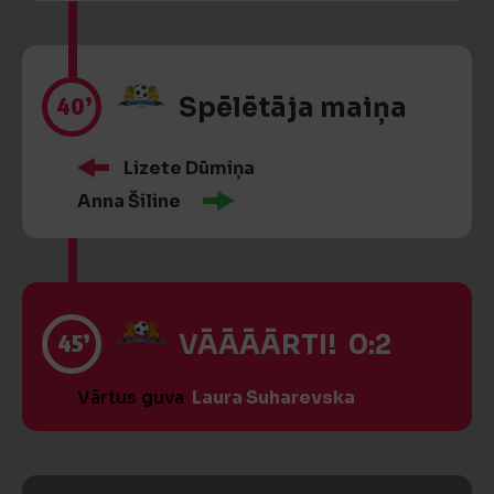
40’
Spēlētāja maiņa
Lizete Dūmiņa
Anna Šiline
45’
VĀĀĀĀRTI! 0:2
Vārtus guva
Laura Suharevska