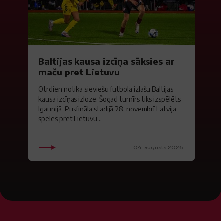
Baltijas kausa izcīņa sāksies ar
maču pret Lietuvu
Otrdien notika sieviešu futbola izlašu Baltijas
kausa izcīņas izloze. Šogad turnīrs tiks izspēlēts
Igaunijā. Pusfināla stadijā 28. novembrī Latvija
spēlēs pret Lietuvu...
04. augusts 2026.