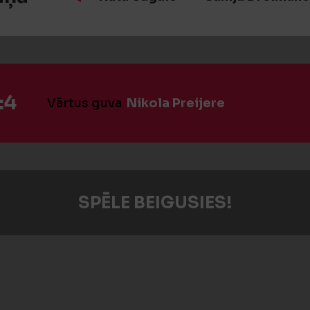
:4
Vārtus guva
Nikola Preijere
SPĒLE BEIGUSIES!