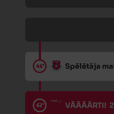
Spēlētāja ma
46’
VĀĀĀĀRTI! 2
62’