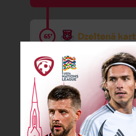
Dzeltenā kart
65’
VĀĀĀĀRTI! 2
65’
Spēlētāja ma
67’