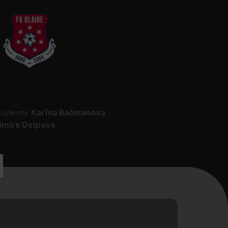
sistents:
Karīna Bačmanova
imirs Osipovs