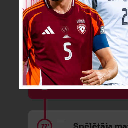
Spēlētāja ma
72’
VĀĀĀĀRTI! 2
73’
Spēlētāja ma
77’