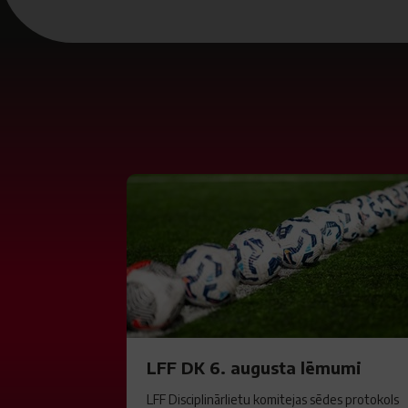
LFF DK 6. augusta lēmumi
LFF Disciplinārlietu komitejas sēdes protokols