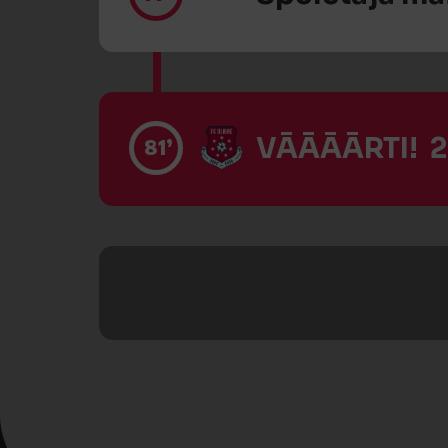
VĀĀĀĀRTI! 2
81’