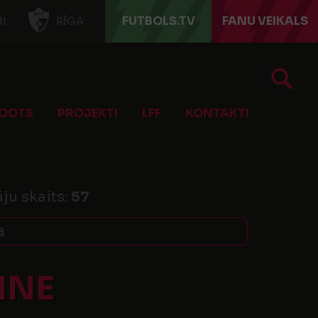
FUTBOLS.TV
FANU VEIKALS
I
RĪGA
OOTS
PROJEKTI
LFF
KONTAKTI
āju skaits:
57
a
INE