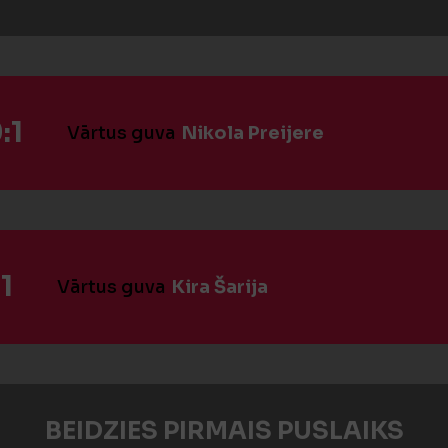
:1
Vārtus guva
Nikola Preijere
1
Vārtus guva
Kira Šarija
BEIDZIES PIRMAIS PUSLAIKS