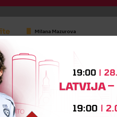
īte
Milana Mazurova
:2
Vārtus guva
Kristiāna Estere Punga
iņa
Darja Voitehoviča
Laura Gal