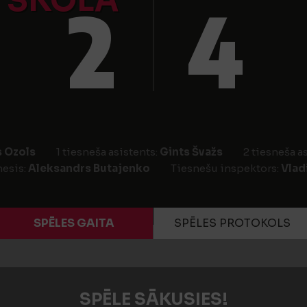
SKOLA
2
4
 Ozols
1 tiesneša asistents:
Gints Švažs
2 tiesneša a
nesis:
Aleksandrs Butajenko
Tiesnešu inspektors:
Vlad
SPĒLES GAITA
SPĒLES PROTOKOLS
SPĒLE SĀKUSIES!