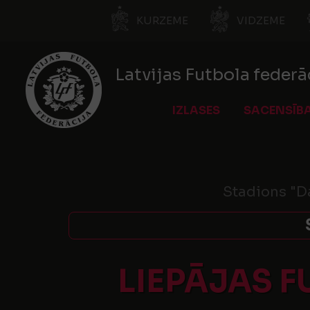
KURZEME
VIDZEME
Latvijas Futbola federā
IZLASES
SACENSĪB
Stadions "D
LIEPĀJAS 