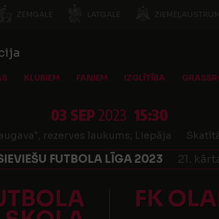
ZEMGALE
LATGALE
ZIEMEĻAUSTRUM
cija
AS
KLUBIEM
FANIEM
IZGLĪTĪBA
GRASSR
03 SEP
2023
15:30
augava", rezerves laukums, Liepāja
Skatīt
SIEVIEŠU FUTBOLA LĪGA 2023
21. kārt
FUTBOLA
FK OLA