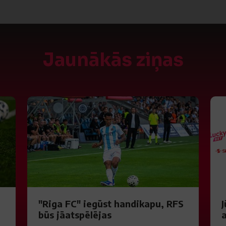
Jaunākās ziņas
"Riga FC" iegūst handikapu, RFS
J
būs jāatspēlējas
a