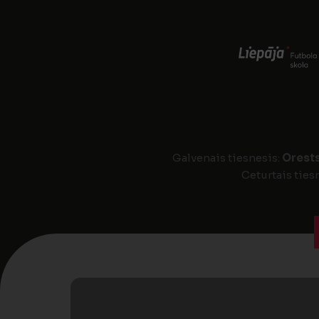
Galvenais tiesnesis:
Orests
Ceturtais ties