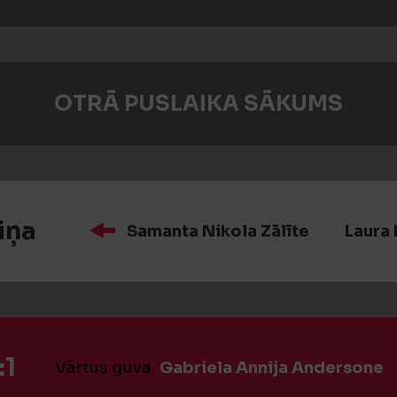
OTRĀ PUSLAIKA SĀKUMS
iņa
Samanta Nikola Zālīte
Laura 
:1
Vārtus guva
Gabriela Annija Andersone