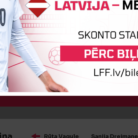
iņa
Gabriela Annija Andersone
S
:3
Vārtus guva
Anžela Ļebedeva
iņa
Rūta Vagule
Sanija Dreimane