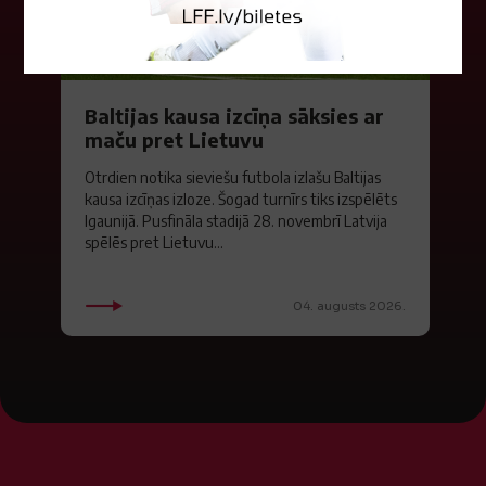
Baltijas kausa izcīņa sāksies ar
maču pret Lietuvu
Otrdien notika sieviešu futbola izlašu Baltijas
kausa izcīņas izloze. Šogad turnīrs tiks izspēlēts
Igaunijā. Pusfināla stadijā 28. novembrī Latvija
spēlēs pret Lietuvu...
04. augusts 2026.