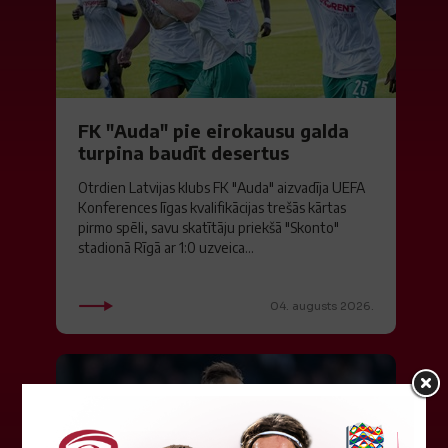
FK "Auda" pie eirokausu galda
turpina baudīt desertus
Otrdien Latvijas klubs FK "Auda" aizvadīja UEFA
Konferences līgas kvalifikācijas trešās kārtas
pirmo spēli, savu skatītāju priekšā "Skonto"
stadionā Rīgā ar 1:0 uzveica...
04. augusts 2026.