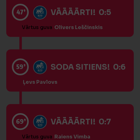
47’
VĀĀĀĀRTI! 0:5
Vārtus guva
Olivers Leščinskis
59’
SODA SITIENS! 0:6
Ļevs Pavlovs
69’
VĀĀĀĀRTI! 0:7
Vārtus guva
Raiens Vimba