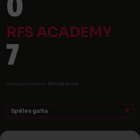
0
RFS ACADEMY
7
Galvenais tiesnesis:
Mārtiņš Gross
Spēles gaita