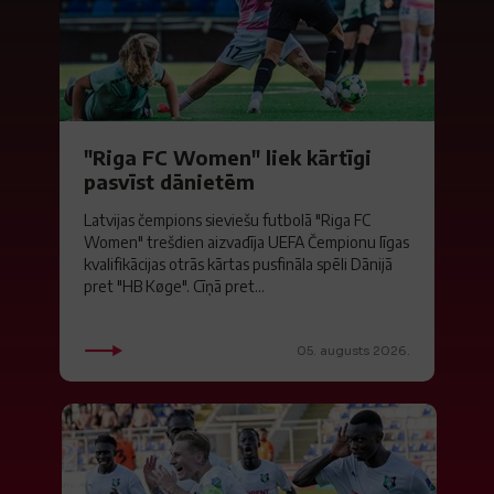
"Riga FC Women" liek kārtīgi
pasvīst dānietēm
Latvijas čempions sieviešu futbolā "Riga FC
Women" trešdien aizvadīja UEFA Čempionu līgas
kvalifikācijas otrās kārtas pusfināla spēli Dānijā
pret "HB Køge". Cīņā pret...
05. augusts 2026.