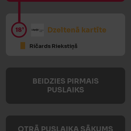
18’
Dzeltenā kartīte
Ričards Riekstiņš
BEIDZIES PIRMAIS
PUSLAIKS
OTRĀ PUSLAIKA SĀKUMS