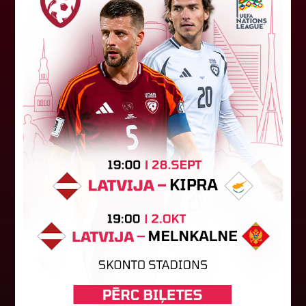
Latvijas tiesnešiem uztic darbu
UEFA Eiropas līgā
Latvijas tiesnešu brigāde apkalpos UEFA Eiropas
līgas kvalifikācijas spēli šovakar Dublinā starp
"Shamrock Rovers" un "Egnatia" komandām.
Andris Treimanis pildīs galvenā...
04. augusts 2026.