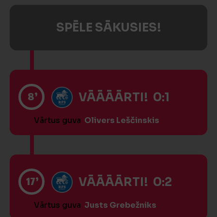
SPĒLE SĀKUSIES!
8’
VĀĀĀĀRTI! 0:1
Vārtus guva
Olivers Leščinskis
17’
VĀĀĀĀRTI! 0:2
Vārtus guva
Justs Grebežniks