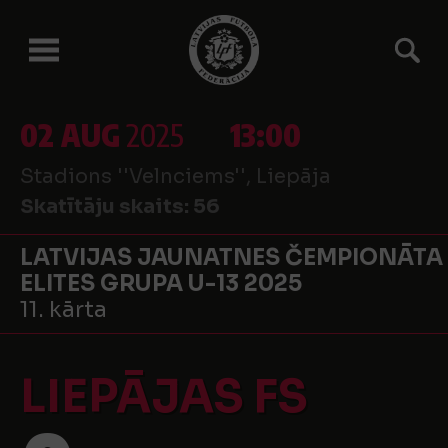
02 AUG
2025
13:00
Stadions ''Velnciems'', Liepāja
Skatītāju skaits:
56
LATVIJAS JAUNATNES ČEMPIONĀTA
ELITES GRUPA U-13 2025
11. kārta
LIEPĀJAS FS