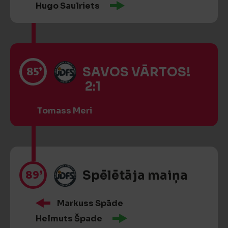
Hugo Saulriets
85’
SAVOS VĀRTOS!
2:1
Tomass Meri
89’
Spēlētāja maiņa
Markuss Spāde
Helmuts Špade