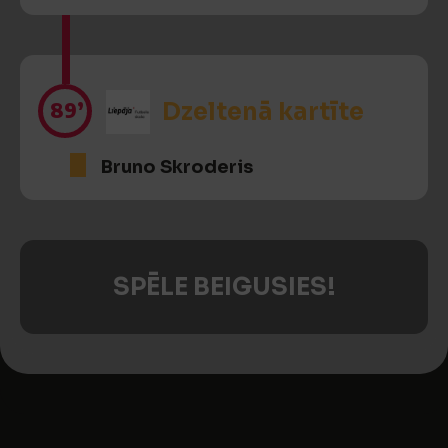
89’
Dzeltenā kartīte
Bruno Skroderis
SPĒLE BEIGUSIES!