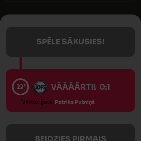
SPĒLE SĀKUSIES!
22’
VĀĀĀĀRTI! 0:1
Vārtus guva
Patriks Putniņš
BEIDZIES PIRMAIS