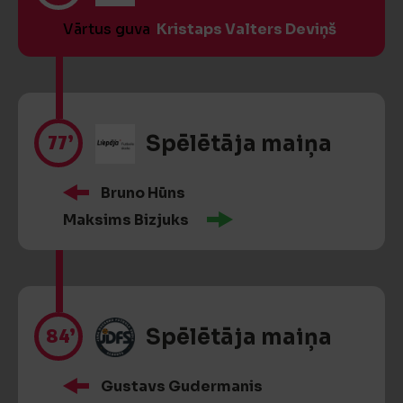
Vārtus guva
Kristaps Valters Deviņš
77’
Spēlētāja maiņa
Bruno Hūns
Maksims Bizjuks
84’
Spēlētāja maiņa
Gustavs Gudermanis