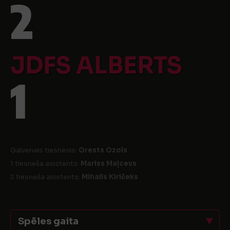
2
JDFS ALBERTS
1
Galvenais tiesnesis:
Orests Ozols
1 tiesneša asistents:
Mariss Maļcevs
2 tiesneša asistents:
Mihails Kiričeks
Spēles gaita