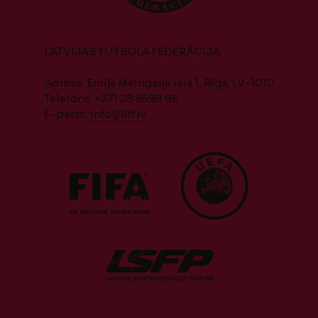
LATVIJAS FUTBOLA FEDERĀCIJA
Adrese: Emiļa Melngaiļa iela 1, Rīga, LV-1010
Telefons: +371 28 5598 98
E-pasts:
info@lff.lv