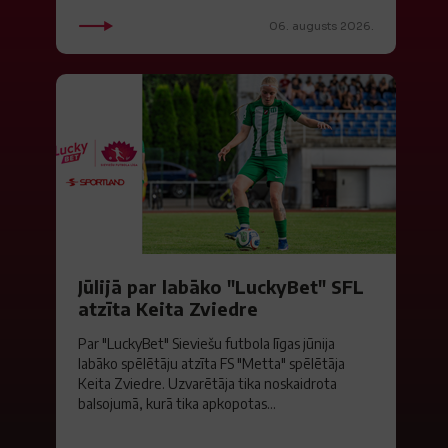
06. augusts 2026.
Jūlijā par labāko "LuckyBet" SFL
atzīta Keita Zviedre
Par "LuckyBet" Sieviešu futbola līgas jūnija
labāko spēlētāju atzīta FS "Metta" spēlētāja
Keita Zviedre. Uzvarētāja tika noskaidrota
balsojumā, kurā tika apkopotas...