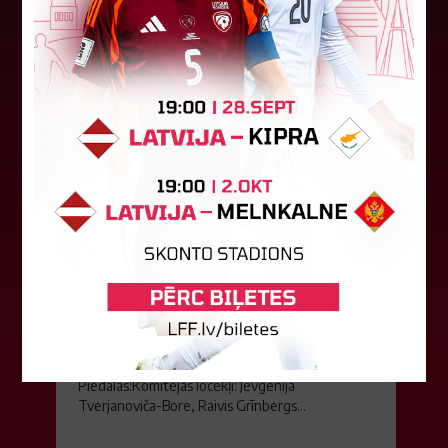
08. augusts 2026.
LFF DK 6. augusta lēmumi
LFF Disciplinārlietu komitejas sēdes protokols
Nr. DK 26/-38 Rīgā, 2026. gada 6. augustā.
Piedalās:Komitejas locekļi: Jevgenija
Tverjanoviča-Bore, Raivis Grīnbergs...