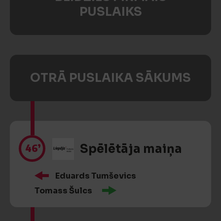
PUSLAIKS
OTRĀ PUSLAIKA SĀKUMS
46’
Spēlētāja maiņa
Eduards Tumševics
Tomass Šulcs