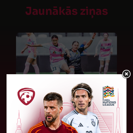
Jaunākās ziņas
"Riga FC Women" beidz
vēsturisko eirokausu sezonu
Latvijas klubs "Riga FC Women" sestdien UEFA
Čempionu līgas kvalifikācijas otrajā kārtā ar 1:4
piekāpās Lietuvas "Gintra". Ar šo spēli Latvijas
klubam beidzās eirokausu...