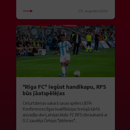
07. augusts 2026.
"Riga FC" iegūst handikapu, RFS
būs jāatspēlējas
Ceturtdienas vakarā savas spēles UEFA
Konferences līgas kvalifikācijas trešajā kārtā
aizvadīja divi Latvijas klubi. FC RFS izbraukumā ar
0:2 zaudēja Čehijas "Jablonec"...