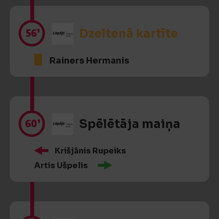
56’
Dzeltenā kartīte
Rainers Hermanis
60’
Spēlētāja maiņa
Krišjānis Rupeiks
Artis Ušpelis