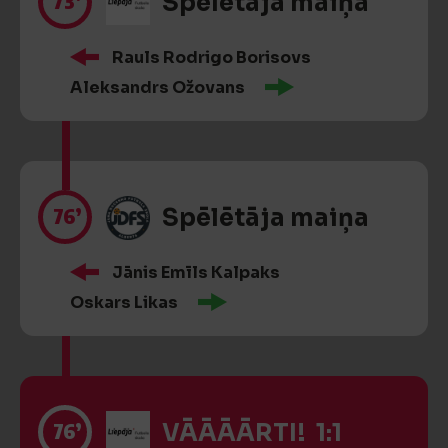
73’
Spēlētāja maiņa
Rauls Rodrigo Borisovs
Aleksandrs Ožovans
76’
Spēlētāja maiņa
Jānis Emīls Kalpaks
Oskars Likas
76’
VĀĀĀĀRTI! 1:1