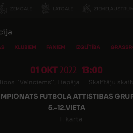
ZEMGALE
LATGALE
ZIEMEĻAUSTRUM
cija
AS
KLUBIEM
FANIEM
IZGLĪTĪBA
GRASSR
01 OKT
2022
13:00
ions ''Velnciems'', Liepāja
Skatītāju skait
MPIONATS FUTBOLA ATTISTIBAS GRUP
5.-12.VIETA
1. kārta