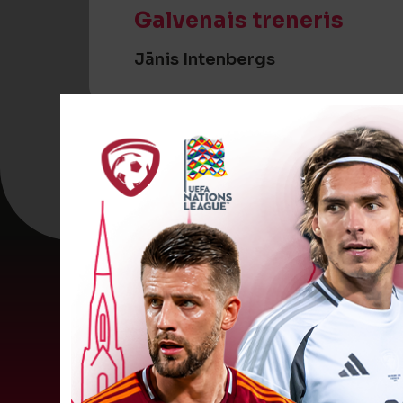
Galvenais treneris
Jānis Intenbergs