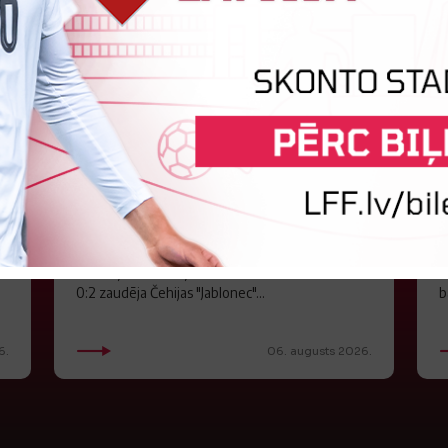
"Riga FC" iegūst handikapu, RFS
J
būs jāatspēlējas
a
Ceturtdienas vakarā savas spēles UEFA
P
Konferences līgas kvalifikācijas trešajā kārtā
l
aizvadīja divi Latvijas klubi. FC RFS izbraukumā ar
K
0:2 zaudēja Čehijas "Jablonec"...
b
6.
06. augusts 2026.