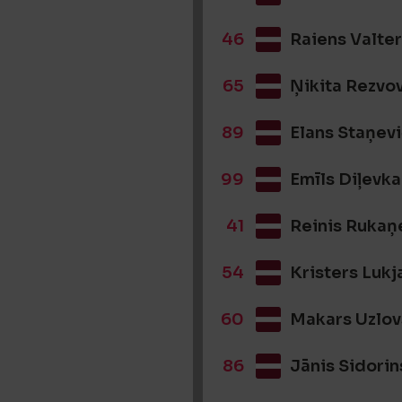
46
Raiens Valte
65
Ņikita Rezvo
89
Elans Staņev
99
Emīls Diļevka
41
Reinis Rukaņ
54
Kristers Lukj
60
Makars Uzlov
86
Jānis Sidorin