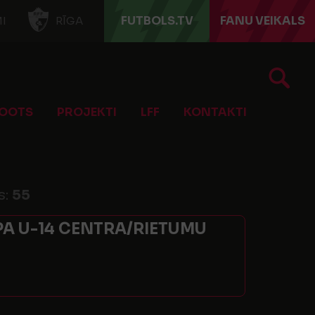
FUTBOLS.TV
FANU VEIKALS
I
RĪGA
OOTS
PROJEKTI
LFF
KONTAKTI
s:
55
A U-14 CENTRA/RIETUMU