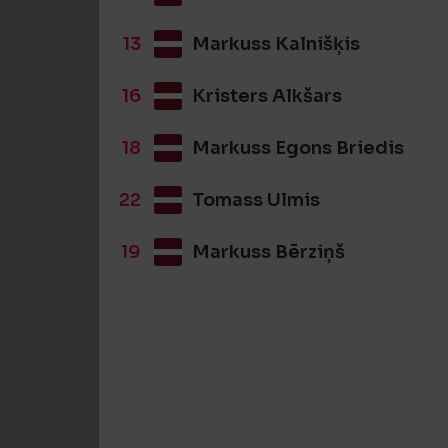
13
Markuss Kalnišķis
16
Kristers Alkšars
18
Markuss Egons Briedis
22
Tomass Ulmis
19
Markuss Bērziņš