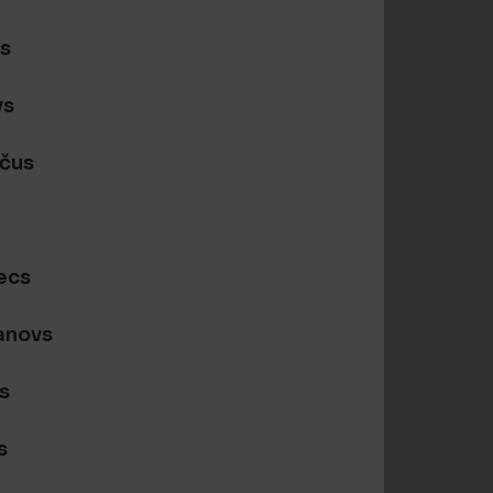
rs
vs
ičus
ecs
anovs
s
s