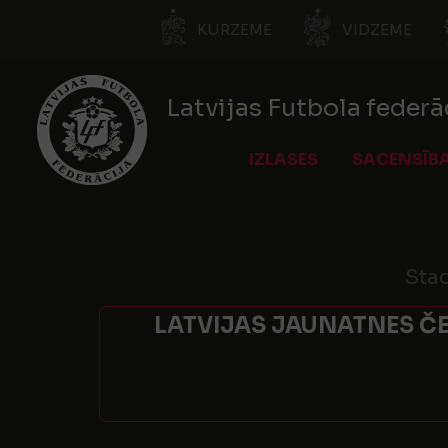
KURZEME
VIDZEME
Latvijas Futbola federā
IZLASES
SACENSĪB
Stad
LATVIJAS JAUNATNES ČE