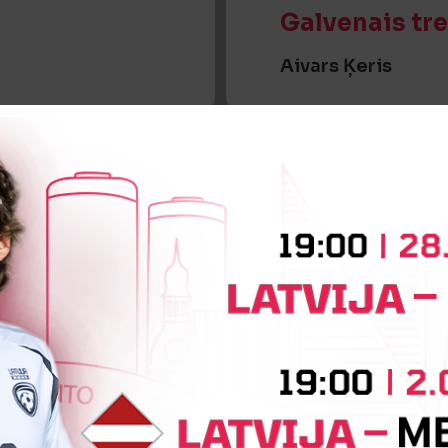
Galvenais tr
Aivars Ķeris
Jaunākās ziņas