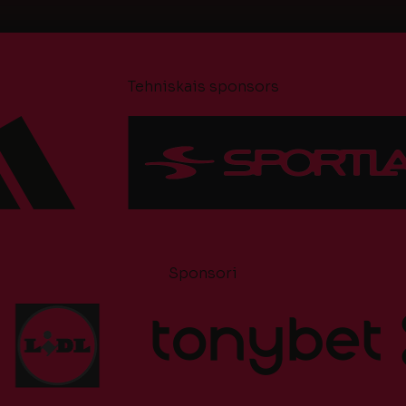
Tehniskais sponsors
Sponsori