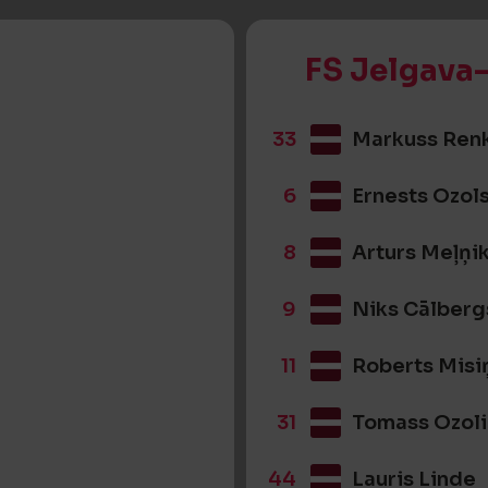
FS Jelgava-
33
Markuss Renk
6
Ernests Ozol
8
Arturs Meļņi
9
Niks Cālberg
11
Roberts Misi
31
Tomass Ozol
44
Lauris Linde