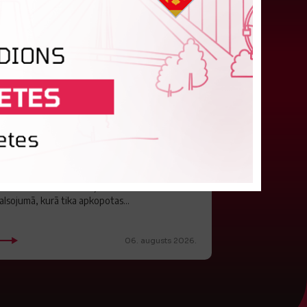
ūlijā par labāko "LuckyBet" SFL
tzīta Keita Zviedre
ar "LuckyBet" Sieviešu futbola līgas jūnija
abāko spēlētāju atzīta FS "Metta" spēlētāja
eita Zviedre. Uzvarētāja tika noskaidrota
alsojumā, kurā tika apkopotas...
06. augusts 2026.