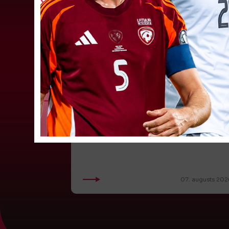
LFF DK 6. augusta lēmumi
LFF Disciplinārlietu komitejas sēdes protokols
Nr. DK 26/-38 Rīgā, 2026. gada 6. augustā.
Piedalās:Komitejas locekļi: Jevgenija
Tverjanoviča-Bore, Raivis Grīnbergs...
07. augusts 202