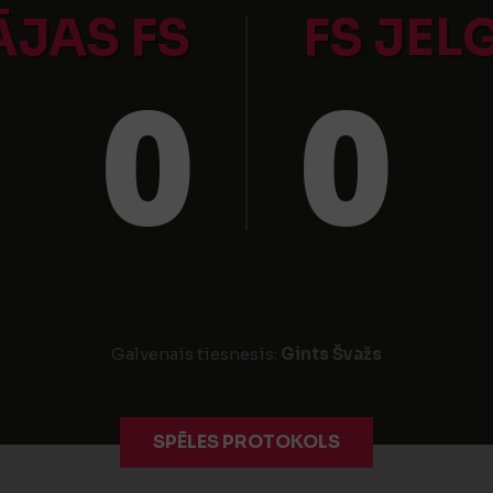
ĀJAS FS
FS JEL
0
0
Galvenais tiesnesis:
Gints Švažs
SPĒLES PROTOKOLS