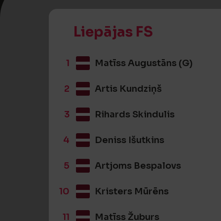
Liepājas FS
1
Matīss Augustāns (G)
2
Artis Kundziņš
3
Rihards Skindulis
4
Deniss Išutkins
5
Artjoms Bespalovs
10
Kristers Mūrēns
11
Matīss Žuburs