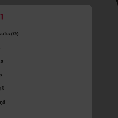
1
ulis (G)
s
ks
s
ņš
iņš