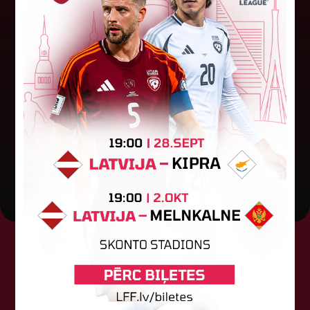
Jūlijā par labāko "LuckyBet" SFL
atzīta Keita Zviedre
Par "LuckyBet" Sieviešu futbola līgas jūnija
labāko spēlētāju atzīta FS "Metta" spēlētāja
Keita Zviedre. Uzvarētāja tika noskaidrota
balsojumā, kurā tika apkopotas...
06. augusts 2026.
Tehniskais sponsors