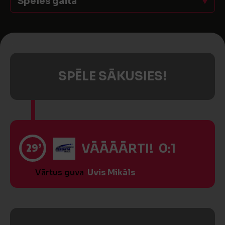
Spēles gaita
SPĒLE SĀKUSIES!
29’
VĀĀĀĀRTI! 0:1
Vārtus guva
Uvis Mikāls