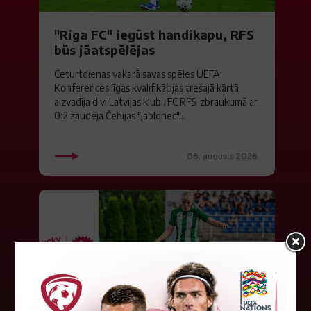
"Riga FC" iegūst handikapu, RFS
būs jāatspēlējas
Ceturtdienas vakarā savas spēles UEFA
Konferences līgas kvalifikācijas trešajā kārtā
aizvadīja divi Latvijas klubi. FC RFS izbraukumā ar
0:2 zaudēja Čehijas "Jablonec"...
06. augusts 2026.