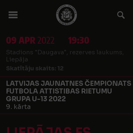
09 APR
2022
19:30
Stadions "Daugava", rezerves laukums,
Liepāja
Skatītāju skaits:
12
LATVIJAS JAUNATNES ČEMPIONATS
FUTBOLA ATTISTIBAS RIETUMU
GRUPA U-13 2022
9. kārta
LIEPĀJAS FS