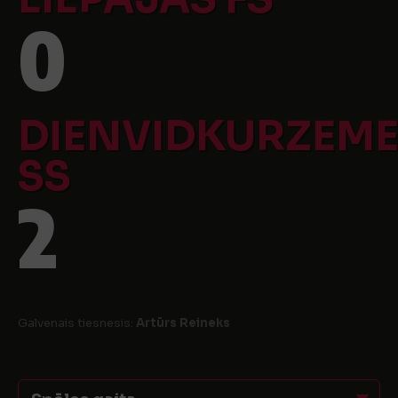
0
DIENVIDKURZEM
SS
2
Galvenais tiesnesis:
Artūrs Reineks