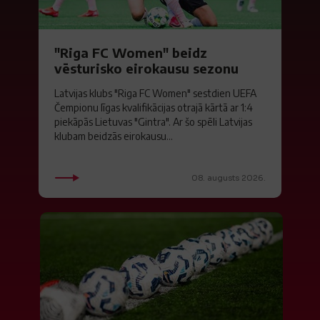
"Riga FC Women" beidz
vēsturisko eirokausu sezonu
Latvijas klubs "Riga FC Women" sestdien UEFA
Čempionu līgas kvalifikācijas otrajā kārtā ar 1:4
piekāpās Lietuvas "Gintra". Ar šo spēli Latvijas
klubam beidzās eirokausu...
08. augusts 2026.