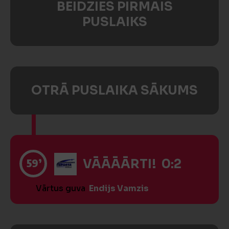
BEIDZIES PIRMAIS
PUSLAIKS
OTRĀ PUSLAIKA SĀKUMS
59’
VĀĀĀĀRTI! 0:2
Vārtus guva
Endijs Vamzis