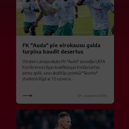
FK "Auda" pie eirokausu galda
turpina baudīt desertus
Otrdien Latvijas klubs FK "Auda" aizvadīja UEFA
Konferences līgas kvalifikācijas trešās kārtas
pirmo spēli, savu skatītāju priekšā "Skonto"
stadionā Rīgā ar 1:0 uzveica...
04. augusts 2026.