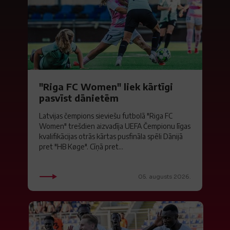
"Riga FC Women" liek kārtīgi
pasvīst dānietēm
Latvijas čempions sieviešu futbolā "Riga FC
Women" trešdien aizvadīja UEFA Čempionu līgas
kvalifikācijas otrās kārtas pusfināla spēli Dānijā
pret "HB Køge". Cīņā pret...
05. augusts 2026.