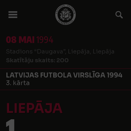
08 MAI
1994
Stadions “Daugava”, Liepāja, Liepāja
Skatītāju skaits:
200
LATVIJAS FUTBOLA VIRSLĪGA 1994
3. kārta
LIEPĀJA
1