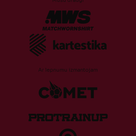
Mūsu draugi
Ar lepnumu izmantojam