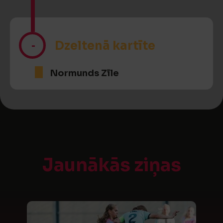
-
Dzeltenā kartīte
Normunds Zīle
Jaunākās ziņas