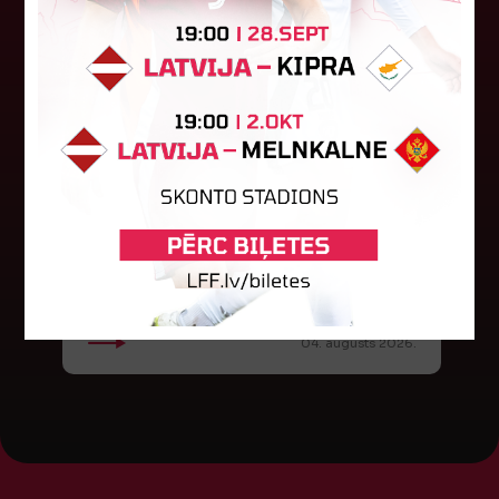
Baltijas kausa izcīņa sāksies ar
maču pret Lietuvu
Otrdien notika sieviešu futbola izlašu Baltijas
kausa izcīņas izloze. Šogad turnīrs tiks izspēlēts
Igaunijā. Pusfināla stadijā 28. novembrī Latvija
spēlēs pret Lietuvu...
04. augusts 2026.