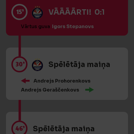
15’
VĀĀĀĀRTI! 0:1
Vārtus guva
Igors Stepanovs
30’
Spēlētāja maiņa
Andrejs Prohorenkovs
Andrejs Geraščenkovs
46’
Spēlētāja maiņa