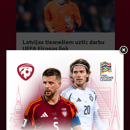
Latvijas tiesnešiem uztic darbu
UEFA Eiropas līgā
Latvijas tiesnešu brigāde apkalpos UEFA Eiropas
līgas kvalifikācijas spēli šovakar Dublinā starp
"Shamrock Rovers" un "Egnatia" komandām.
Andris Treimanis pildīs galvenā...
04. augusts 2026.