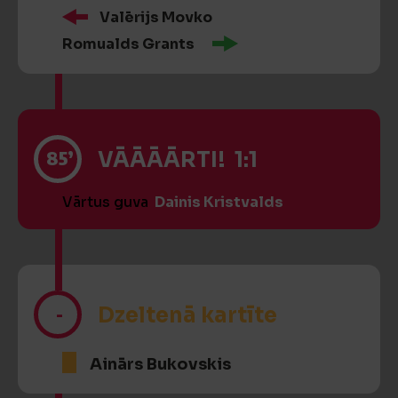
Valērijs Movko
Romualds Grants
85’
VĀĀĀĀRTI! 1:1
Vārtus guva
Dainis Kristvalds
-
Dzeltenā kartīte
Ainārs Bukovskis